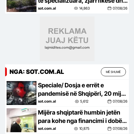
të specializuara, zjarrfikëse dhe
avionë vihen në dispozicion
sot.com.al
14,863
07/08/26
NGA: SOT.COM.AL
MË SHUMË
Speciale/ Dosja e errët e
pandemisë në Shqipëri, 20 mijë
shqiptarë humbën jetën nga
sot.com.al
5,612
07/08/26
Covid-19, mijëra të tjerë…
Mijëra shqiptarë humbin jetën
para kohe nga financimi i dobët i
shëndetësisë, Dhoma
sot.com.al
10,875
07/08/26