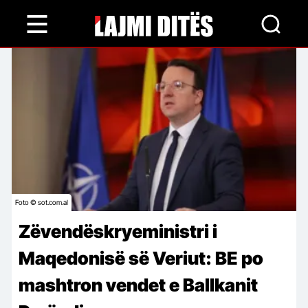
Skip
to
main
content
Foto © sot.com.al
Zëvendëskryeministri i
Maqedonisë së Veriut: BE po
mashtron vendet e Ballkanit