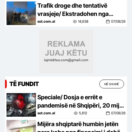
Amerikane ngre alarmin dhe
Trafik droge dhe tentativë
godet…
vrasjeje/ Ekstradohen nga
Kolumbia e Italia 2 persona të
sot.com.al
14,638
07/08/26
kërkuar, mes tyre ‘kimisti’ i…
TË FUNDIT
MË SHUMË
Speciale/ Dosja e errët e
pandemisë në Shqipëri, 20 mijë
shqiptarë humbën jetën nga
sot.com.al
5,612
07/08/26
Covid-19, mijëra të tjerë…
Mijëra shqiptarë humbin jetën