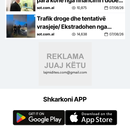
para kohe nga financimi i dobët i
shëndetësisë, Dhoma
sot.com.al
10,875
07/08/26
Amerikane ngre alarmin dhe
Trafik droge dhe tentativë
godet…
vrasjeje/ Ekstradohen nga
Kolumbia e Italia 2 persona të
sot.com.al
14,638
07/08/26
kërkuar, mes tyre ‘kimisti’ i…
Shkarkoni APP