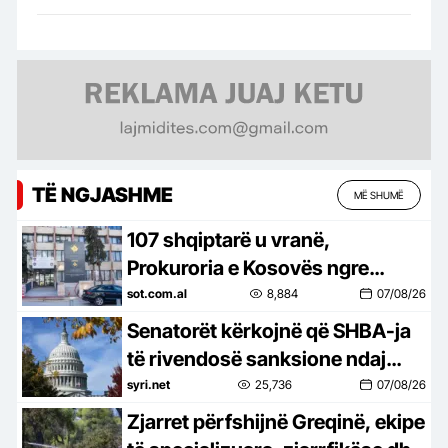
TË NGJASHME
MË SHUMË
107 shqiptarë u vranë,
Prokuroria e Kosovës ngre
aktakuzë ndaj Radoiçiçit dhe 19
sot.com.al
8,884
07/08/26
serbëve të tjerëve për krime
Senatorët kërkojnë që SHBA-ja
lufte
të rivendosë sanksione ndaj
zyrtarëve të Republikës Sërpska
syri.net
25,736
07/08/26
Zjarret përfshijnë Greqinë, ekipe