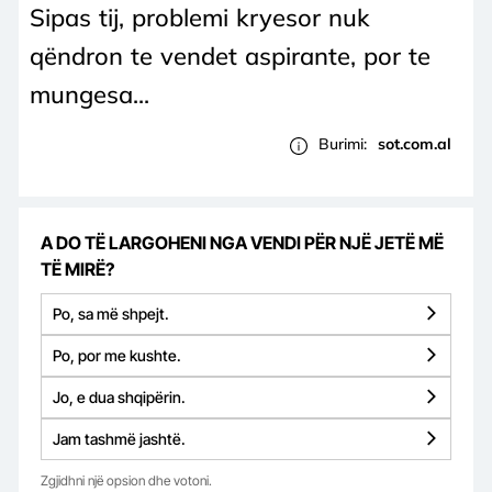
Sipas tij, problemi kryesor nuk
qëndron te vendet aspirante, por te
mungesa...
Burimi:
sot.com.al
A DO TË LARGOHENI NGA VENDI PËR NJË JETË MË
TË MIRË?
Po, sa më shpejt.
Po, por me kushte.
Jo, e dua shqipërin.
Jam tashmë jashtë.
Zgjidhni një opsion dhe votoni.