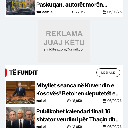
Paskuqan, autorët morën
bizhuteri floriri me vlerë mbi 1.5
sot.com.al
22,162
06/08/26
milionë lekë
TË FUNDIT
MË SHUMË
Mbyllet seanca në Kuvendin e
Kosovës! Betohen deputetët e
rinj, Kurti s’ka emër për
zeri.ai
16,859
06/08/26
kryeparlamentarin: Duam kohë
Publikohet kalendari final:16
shtator vendimi për Thaçin dhe
4 akuzuarit për pengim të
zeri.ai
13,059
06/08/26