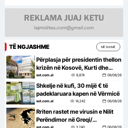
TË NGJASHME
MË SHUMË
Përplasja për presidentin thellon
krizën në Kosovë, Kurti dhe
Abdixhiku mbeten pa
sot.com.al
8,874
06/08/26
marrëveshje, Haradinaj
Shkelje në kufi, 30 mijë € të
akuzon…
padeklaruara kapen në Vërmicë
sot.com.al
14,242
06/08/26
Rriten rastet me virusin e Nilit
Perëndimor në Greqi/
Raportohen 6 viktima, dhe
sot.com.al
3,240
06/08/26