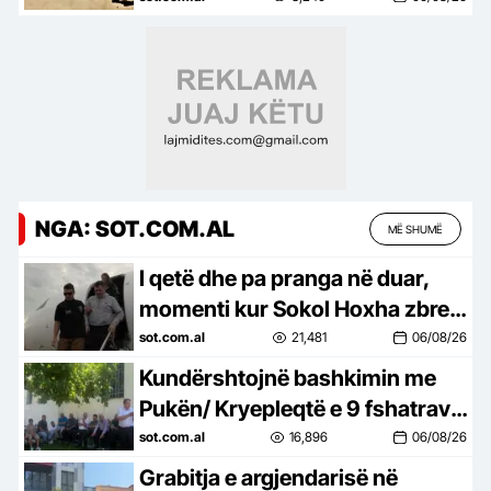
dhjetëra të shtruar në spital
NGA: SOT.COM.AL
MË SHUMË
I qetë dhe pa pranga në duar,
momenti kur Sokol Hoxha zbret
në Rinas
sot.com.al
21,481
06/08/26
Kundërshtojnë bashkimin me
Pukën/ Kryepleqtë e 9 fshatrave
të Fushë-Arrëzit, të premten
sot.com.al
16,896
06/08/26
protestë kundër ‘Territoriales’
Grabitja e argjendarisë në