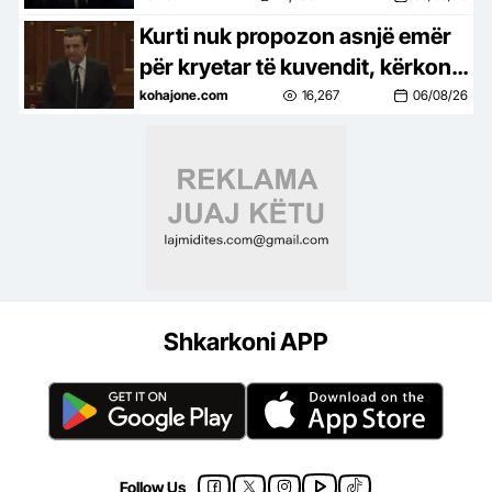
drejtësisë
Kurti nuk propozon asnjë emër
për kryetar të kuvendit, kërkon
kohë për Presidentin e ri
kohajone.com
16,267
06/08/26
Shkarkoni APP
Follow Us