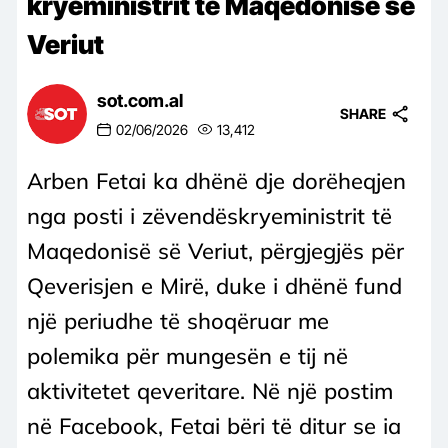
kryeministrit të Maqedonisë së
Veriut
sot.com.al
SHARE
02/06/2026
13,412
Arben Fetai ka dhënë dje dorëheqjen
nga posti i zëvendëskryeministrit të
Maqedonisë së Veriut, përgjegjës për
Qeverisjen e Mirë, duke i dhënë fund
një periudhe të shoqëruar me
polemika për mungesën e tij në
aktivitetet qeveritare. Në një postim
në Facebook, Fetai bëri të ditur se ia