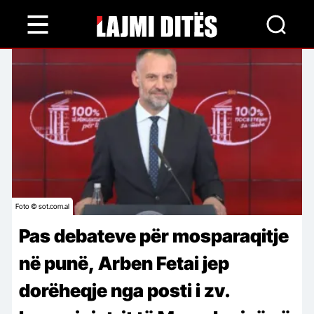
Skip
to
main
content
Foto © sot.com.al
Pas debateve për mosparaqitje
në punë, Arben Fetai jep
dorëheqje nga posti i zv.