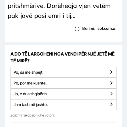
pritshmërive. Dorëheqja vjen vetëm
pak javë pasi emri i tij...
Burimi:
sot.com.al
A DO TË LARGOHENI NGA VENDI PËR NJË JETË MË
TË MIRË?
Po, sa më shpejt.
Po, por me kushte.
Jo, e dua shqipërin.
Jam tashmë jashtë.
Zgjidhni një opsion dhe votoni.