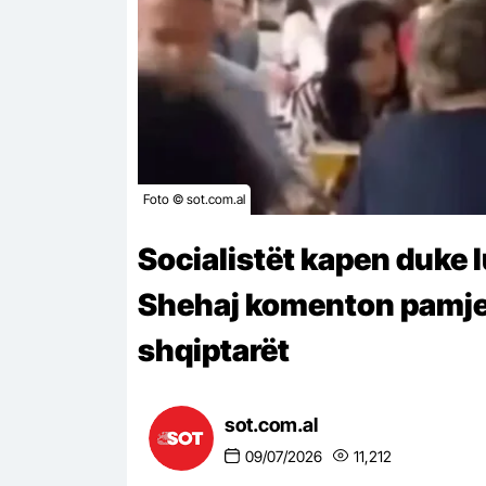
Foto © sot.com.al
Socialistët kapen duke l
Shehaj komenton pamjet
shqiptarët
sot.com.al
09/07/2026
11,212