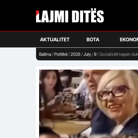
Skip
to
main
content
AKTUALITET
BOTA
EKONO
Ballina
/
Politikë
/
2026
/
July
/
9
/
Socialistët kapen du