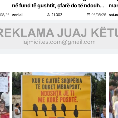
në fund të gushtit, çfarë do të ndodhë
mar
para sezonit të ri politik
Ram
/08/26
zeri.ai
21,002
06/08/26
sot.c
Ndr