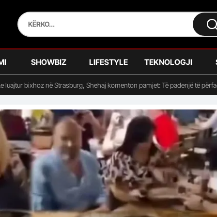
MI
SHOWBIZ
LIFESTYLE
TEKNOLOGJI
ke luajtur bixhoz në Strasburg, Shehaj komenton pamjet: Të padenjë të përf