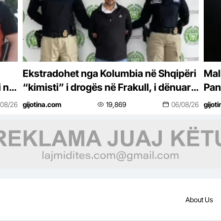
Ekstradohet nga Kolumbia në Shqipëri
Mal
i në
“kimisti” i drogës në Frakull, i dënuar
Pan
me 14 vite burg
ndë
/08/26
gijotina.com
19,869
06/08/26
gijot
err
About Us