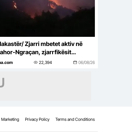
lakastër/ Zjarri mbetet aktiv në
ahor-Ngraçan, zjarrfikësit
rpresin operacionin për shkak të
ina.com
22,394
06/08/26
ësirës
Marketing
Privacy Policy
Terms and Conditions