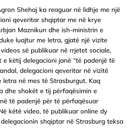
Agron Shehaj ka reaguar në lidhje me një
ioni qeveritar shqiptar me në krye
Arbjan Maznikun dhe ish-ministrin e
ke luajtur me letra, gjatë një vizite
videos së publikuar në rrjetet sociale,
 e këtij delegacioni janë “të padenjë të
andal, delegacioni qeveritar në vizitë
e letra në mes të Strasburgut. Kaq
la dhe shokët e tij përfaqësimin e
anë të padenjë për të përfaqësuar
Në këtë video, të publikuar online dy
delegacionin shqiptar në Strasburg teksa