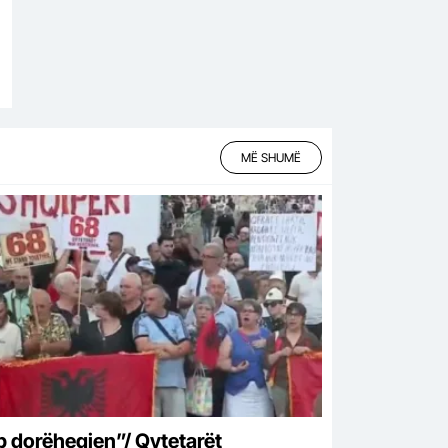
MË SHUMË
p dorëheqjen”/ Qytetarët