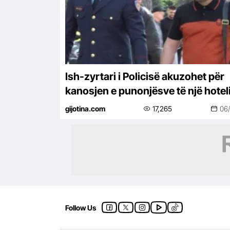
Ish-zyrtari i Policisë akuzohet për
kanosjen e punonjësve të një hotel
Dhërmi
gijotina.com
17,265
06
Follow Us