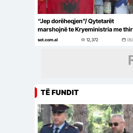
“Jep dorëheqjen”/ Qytetarët
marshojnë te Kryeministria me thirr
Rama në burg, Berisha në burg!
sot.com.al
12,372
06
Ndryshim sistemi…
TË FUNDIT