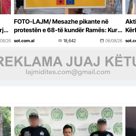
FOTO-LAJM/ Mesazhe pikante në
Akt
jet:
protestën e 68-të kundër Ramës: Kur e
Kër
gjithë Shqipëria të duket mbrapsht,
nuk
/08/26
sot.com.al
18,642
06/08/26
sot.c
ndoshta…
Ram