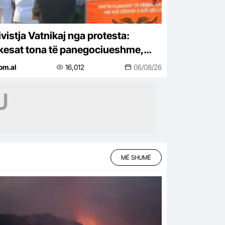
ivistja Vatnikaj nga protesta:
kesat tona të panegociueshme,
 ikim nga sheshi pa dorëheqjen e
om.al
16,012
06/08/26
ës!
MË SHUMË