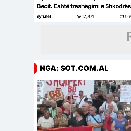
Becit. Është trashëgimi e Shkodrës
syri.net
12,704
06
NGA: SOT.COM.AL