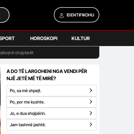
IDENTIFIKOHU
SPORT
HOROSKOPI
KULTUR
aqësojnë shqiptarët
A DO TË LARGOHENI NGA VENDI PËR
NJË JETË MË TË MIRË?
Po, sa më shpejt.
Po, por me kushte.
Jo, e dua shqipërin.
Jam tashmë jashtë.