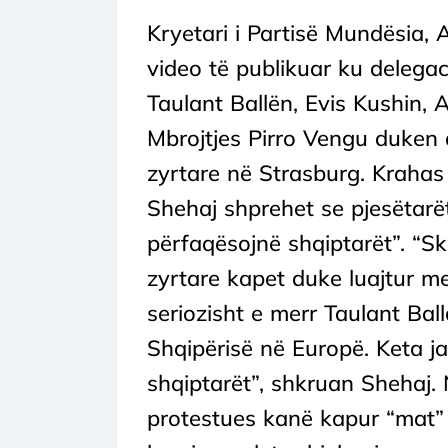
Kryetari i Partisë Mundësia, 
video të publikuar ku delegac
Taulant Ballën, Evis Kushin, 
Mbrojtjes Pirro Vengu duken du
zyrtare në Strasburg. Krahas 
Shehaj shprehet se pjesëtarët
përfaqësojnë shqiptarët”. “Sk
zyrtare kapet duke luajtur m
seriozisht e merr Taulant Bal
Shqipërisë në Europë. Keta j
shqiptarët”, shkruan Shehaj. 
protestues kanë kapur “mat” 