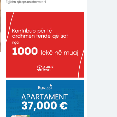
Zgjidhni një opsion dhe votoni.