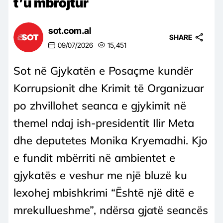
t’u mbrojtur
sot.com.al
SHARE
09/07/2026
15,451
Sot në Gjykatën e Posaçme kundër
Korrupsionit dhe Krimit të Organizuar
po zhvillohet seanca e gjykimit në
themel ndaj ish-presidentit Ilir Meta
dhe deputetes Monika Kryemadhi. Kjo
e fundit mbërriti në ambientet e
gjykatës e veshur me një bluzë ku
lexohej mbishkrimi “Është një ditë e
mrekullueshme”, ndërsa gjatë seancës