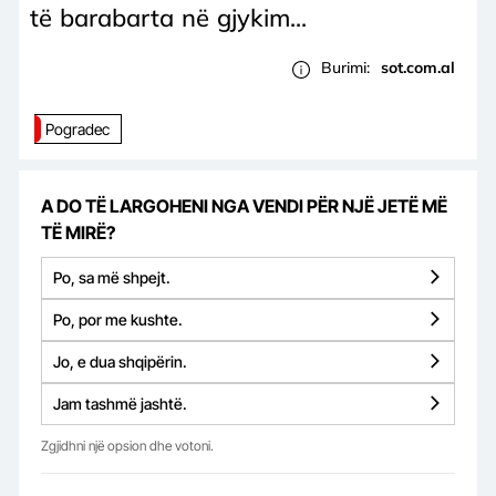
të barabarta në gjykim...
Burimi:
sot.com.al
Pogradec
A DO TË LARGOHENI NGA VENDI PËR NJË JETË MË
TË MIRË?
Po, sa më shpejt.
Po, por me kushte.
Jo, e dua shqipërin.
Jam tashmë jashtë.
Zgjidhni një opsion dhe votoni.