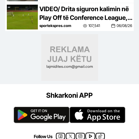
VIDEO/ Drita siguron kalimin në
Play Off të Conference League, e
mbyll me një ndeshje takimin
sportekspres.com
107,541
06/08/26
kundër Tre Fiorit
Shkarkoni APP
Follow Us