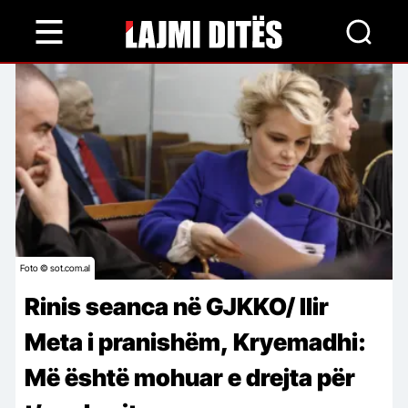
Skip
to
main
content
Foto © sot.com.al
Rinis seanca në GJKKO/ Ilir
Meta i pranishëm, Kryemadhi:
Më është mohuar e drejta për