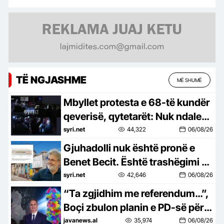
TË NGJASHME
MË SHUMË
Mbyllet protesta e 68-të kundër
qeverisë, qytetarët: Nuk ndalemi
deri në largimin e Ramës
syri.net
44,322
06/08/26
Gjuhadolli nuk është pronë e
Benet Becit. Është trashëgimi e
Shkodrës
syri.net
42,646
06/08/26
“Ta zgjidhim me referendum…”,
Boçi zbulon planin e PD-së për
të penguar uljen e numrit të
javanews.al
35,974
06/08/26