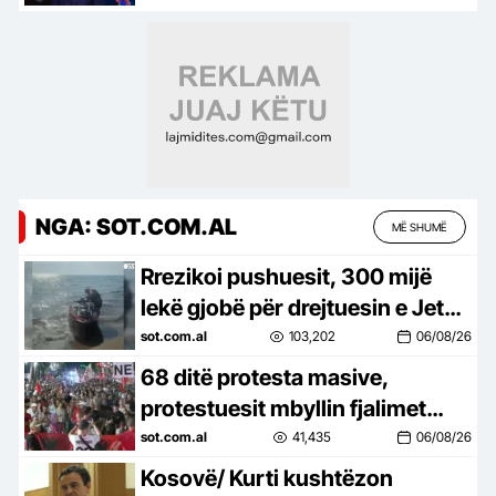
bashkive
NGA: SOT.COM.AL
MË SHUMË
Rrezikoi pushuesit, 300 mijë
lekë gjobë për drejtuesin e Jet
Ski në Zvërnec
sot.com.al
103,202
06/08/26
68 ditë protesta masive,
protestuesit mbyllin fjalimet
para Kryeministrisë, marshojnë
sot.com.al
41,435
06/08/26
drejt Korpusit: Ju erdhi fundi!
Kosovë/ Kurti kushtëzon