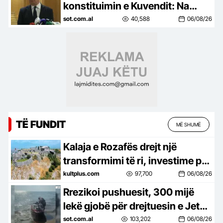
konstituimin e Kuvendit: Na
duhet marrëveshje për
sot.com.al
40,588
06/08/26
presidentin, vetëm kështu
shmangim…
TË FUNDIT
MË SHUMË
Kalaja e Rozafës drejt një
transformimi të ri, investime për
trashëgiminë dhe turizmin
kultplus.com
97,700
06/08/26
Rrezikoi pushuesit, 300 mijë
lekë gjobë për drejtuesin e Jet
Ski në Zvërnec
sot.com.al
103,202
06/08/26