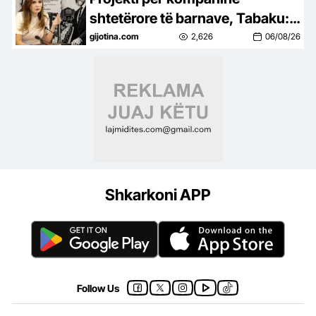
shtetërore të barnave, Tabaku:
Qeveria po kalon nga
gijotina.com
2,626
06/08/26
paracaktimi i tenderëve, te
kontrolli i gjithë tregut
Shkarkoni APP
Follow Us