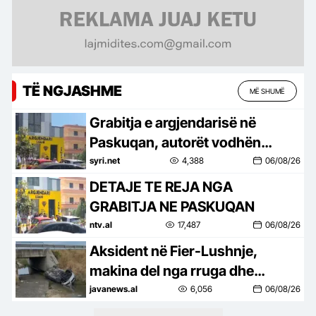
TË NGJASHME
MË SHUMË
Grabitja e argjendarisë në
Paskuqan, autorët vodhën
bizhuteri me vlerë 1.5 mln lekë
syri.net
4,388
06/08/26
DETAJE TE REJA NGA
GRABITJA NE PASKUQAN
ntv.al
17,487
06/08/26
Aksident në Fier-Lushnje,
makina del nga rruga dhe
përfundon në nënkalim
javanews.al
6,056
06/08/26