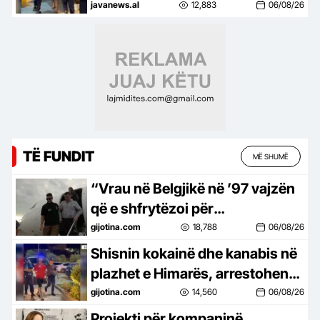
në pranga 3 persona
javanews.al
12,883
06/08/26
TË FUNDIT
MË SHUMË
“Vrau në Belgjikë në ’97 vajzën
që e shfrytëzoi për
prostitucion”, policia jep detaje
gijotina.com
18,788
06/08/26
mbi krimet e Sokol Hoxhës
Shisnin kokainë dhe kanabis në
plazhet e Himarës, arrestohen
tre persona
gijotina.com
14,560
06/08/26
Projekti për kompaninë