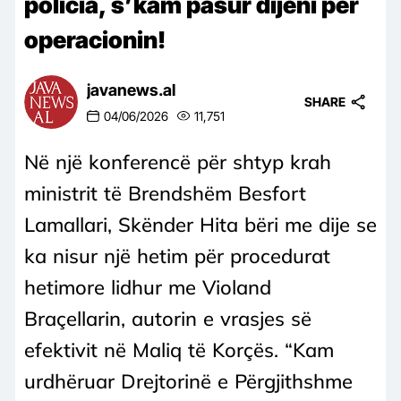
policia, s’kam pasur dijeni për
operacionin!
javanews.al
SHARE
04/06/2026
11,751
Në një konferencë për shtyp krah
ministrit të Brendshëm Besfort
Lamallari, Skënder Hita bëri me dije se
ka nisur një hetim për procedurat
hetimore lidhur me Violand
Braçellarin, autorin e vrasjes së
efektivit në Maliq të Korçës. “Kam
urdhëruar Drejtorinë e Përgjithshme