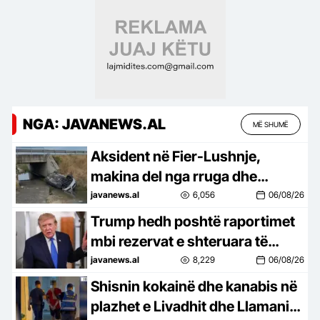
NGA: JAVANEWS.AL
MË SHUMË
Aksident në Fier-Lushnje,
makina del nga rruga dhe
përfundon në nënkalim
javanews.al
6,056
06/08/26
Trump hedh poshtë raportimet
mbi rezervat e shteruara të
Pentagonit: SHBA ka sasi të
javanews.al
8,229
06/08/26
mëdha municionesh –
Shisnin kokainë dhe kanabis në
plazhet e Livadhit dhe Llamanit,