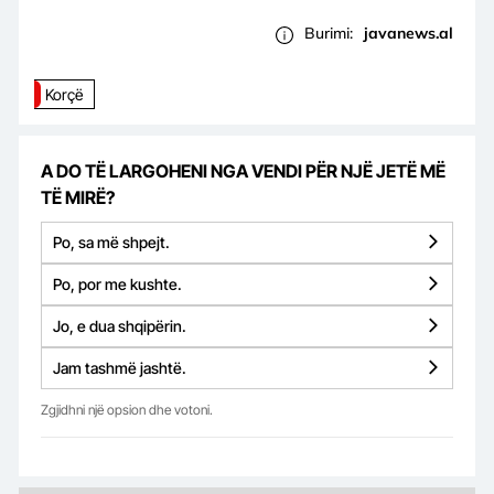
Burimi:
javanews.al
Korçë
A DO TË LARGOHENI NGA VENDI PËR NJË JETË MË
TË MIRË?
Po, sa më shpejt.
Po, por me kushte.
Jo, e dua shqipërin.
Jam tashmë jashtë.
Zgjidhni një opsion dhe votoni.