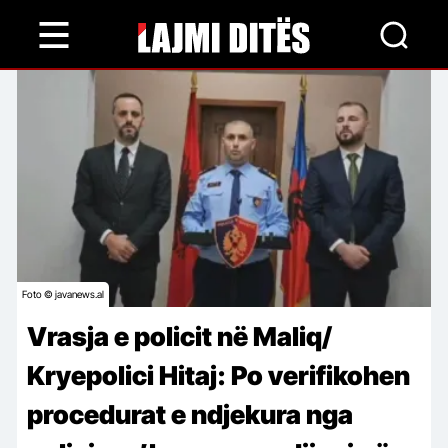
Skip
to
main
content
Foto © javanews.al
Vrasja e policit në Maliq/
Kryepolici Hitaj: Po verifikohen
procedurat e ndjekura nga