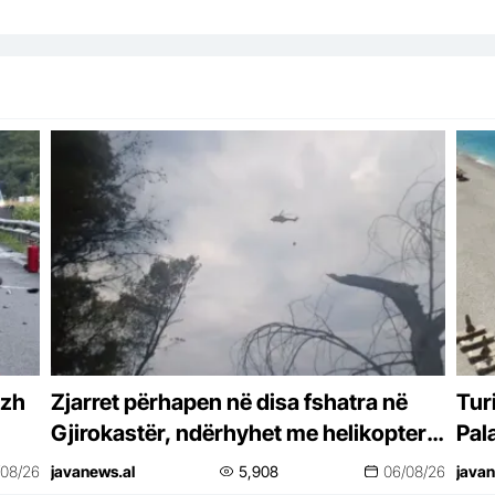
azh
Zjarret përhapen në disa fshatra në
Tur
Gjirokastër, ndërhyhet me helikopter
Pala
për shuarjen e flakëve
Dys
/08/26
javanews.al
5,908
06/08/26
javan