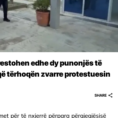
restohen edhe dy punonjës të
e që tërhoqën zvarre protestuesin
SHARE
met për të nxjerrë përpara përgjegjësisë