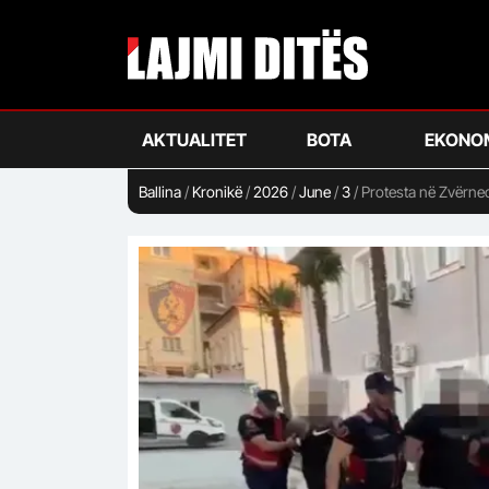
Skip
to
main
content
AKTUALITET
BOTA
EKONO
Ballina
/
Kronikë
/
2026
/
June
/
3
/
Protesta në Zvërnec