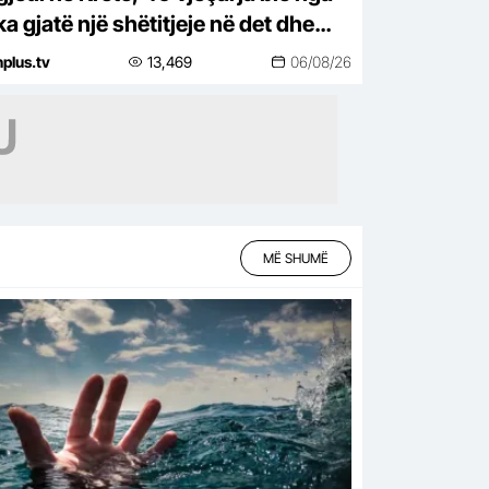
a gjatë një shëtitjeje në det dhe
b jetën para syve të tre fëmijëve
nplus.tv
13,469
06/08/26
MË SHUMË