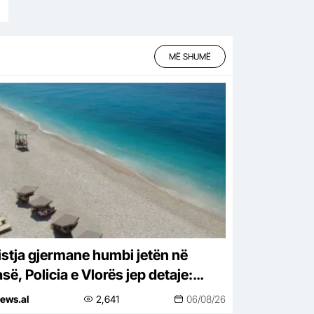
MË SHUMË
istja gjermane humbi jetën në
së, Policia e Vlorës jep detaje:
hohet nga arresti kardiak
ews.al
2,641
06/08/26