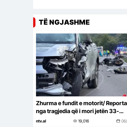
TË NGJASHME
Zhurma e fundit e motorit/ Report
nga tragjedia që i mori jetën 33-
vjeçarit shqiptar
ntv.al
19,016
06