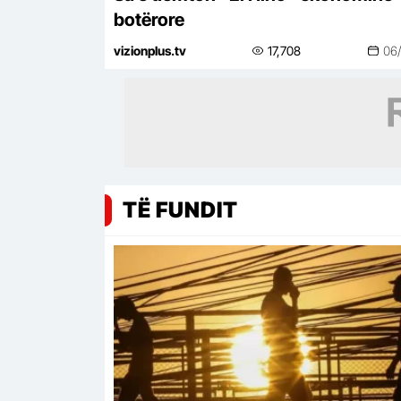
botërore
vizionplus.tv
17,708
06
TË FUNDIT