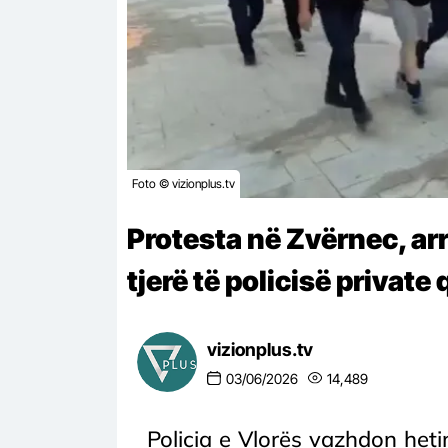
Foto © vizionplus.tv
Protesta në Zvërnec, ar
tjerë të policisë privat
vizionplus.tv
03/06/2026
14,489
Policia e Vlorës vazhdon heti