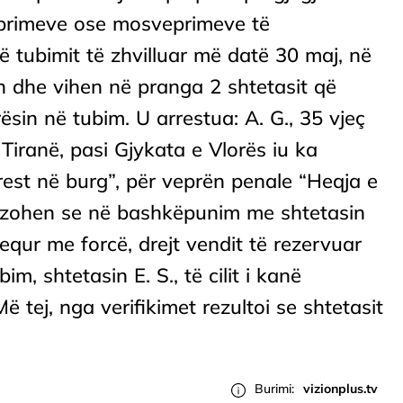
veprimeve ose mosveprimeve të
ë tubimit të zhvilluar më datë 30 maj, në
 dhe vihen në pranga 2 shtetasit që
sin në tubim. U arrestua: A. G., 35 vjeç
 Tiranë, pasi Gjykata e Vlorës iu ka
rest në burg”, për veprën penale “Heqja e
akuzohen se në bashkëpunim me shtetasin
hequr me forcë, drejt vendit të rezervuar
im, shtetasin E. S., të cilit i kanë
 tej, nga verifikimet rezultoi se shtetasit
Burimi:
vizionplus.tv