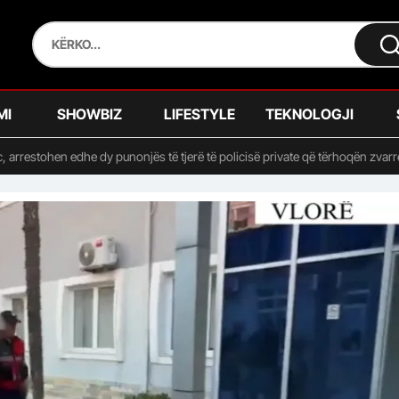
MI
SHOWBIZ
LIFESTYLE
TEKNOLOGJI
, arrestohen edhe dy punonjës të tjerë të policisë private që tërhoqën zvarr