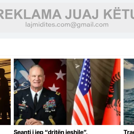
Seanti i jep “dritën jeshile”,
Tra