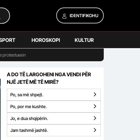
IDENTIFIKOHU
SPORT
HOROSKOPI
KULTUR
e protestuesin
A DO TË LARGOHENI NGA VENDI PËR
NJË JETË MË TË MIRË?
Po, sa më shpejt.
Po, por me kushte.
Jo, e dua shqipërin.
Jam tashmë jashtë.