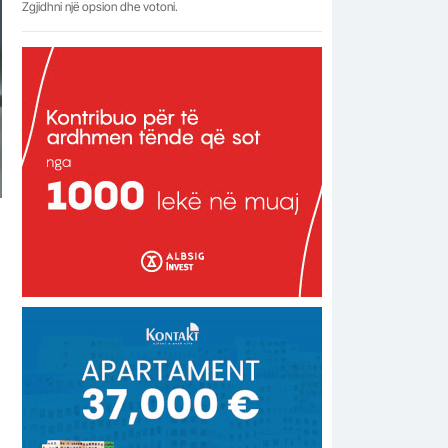
Zgjidhni një opsion dhe votoni.