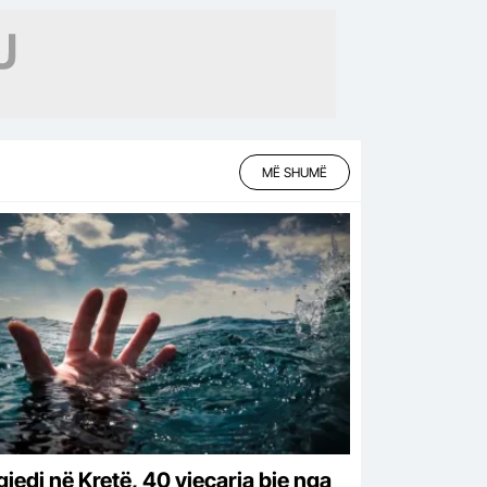
MË SHUMË
gjedi në Kretë, 40 vjeçarja bie nga