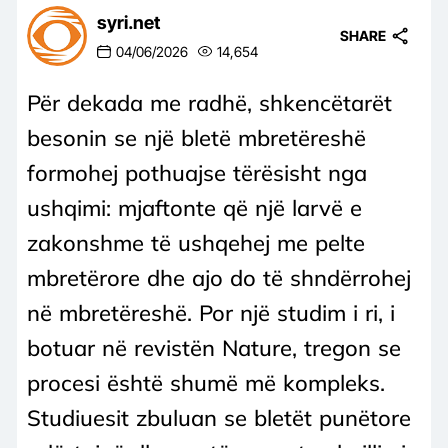
syri.net
SHARE
04/06/2026
14,654
Për dekada me radhë, shkencëtarët
besonin se një bletë mbretëreshë
formohej pothuajse tërësisht nga
ushqimi: mjaftonte që një larvë e
zakonshme të ushqehej me pelte
mbretërore dhe ajo do të shndërrohej
në mbretëreshë. Por një studim i ri, i
botuar në revistën Nature, tregon se
procesi është shumë më kompleks.
Studiuesit zbuluan se bletët punëtore