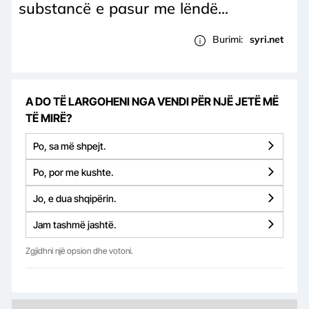
substancë e pasur me lëndë...
Burimi:
syri.net
A DO TË LARGOHENI NGA VENDI PËR NJË JETË MË
TË MIRË?
Po, sa më shpejt.
Po, por me kushte.
Jo, e dua shqipërin.
Jam tashmë jashtë.
Zgjidhni një opsion dhe votoni.