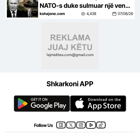
NATO-s duke sulmuar një vend
anëtar
kohajone.com
4,438
07/08/26
Shkarkoni APP
Follow Us