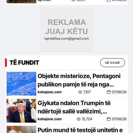
mbetet bashki, nisin peticionin
TË FUNDIT
MË SHUMË
Objekte misterioze, Pentagoni
publikon pamje të reja nga
dosjet e UFO-ve
kohajone.com
7,107
07/08/26
Gjykata ndalon Trumpin të
ndërtojë sallë vallëzimi,
presidenti apelon
kohajone.com
15,724
07/08/26
Putin mund të testojë unitetin e