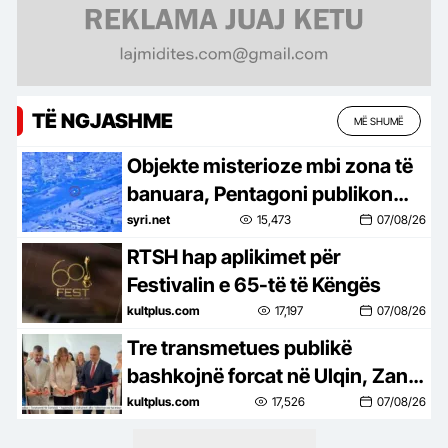
TË NGJASHME
MË SHUMË
Objekte misterioze mbi zona të
banuara, Pentagoni publikon
pamje të reja nga dosjet e UFO-
syri.net
15,473
07/08/26
ve
RTSH hap aplikimet për
Festivalin e 65-të të Këngës
kultplus.com
17,197
07/08/26
Tre transmetues publikë
bashkojnë forcat në Ulqin, Zana
Spahiu vlerëson hapin e ri
kultplus.com
17,526
07/08/26