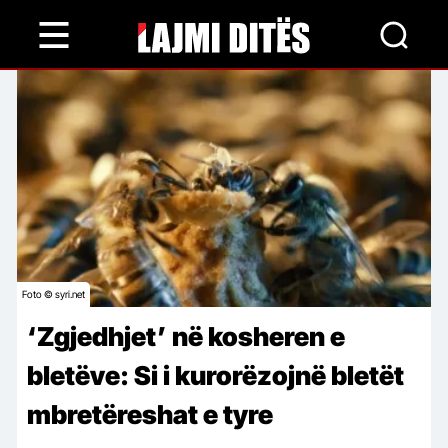
Skip
to
main
content
Foto © syri.net
‘Zgjedhjet’ në kosheren e
bletëve: Si i kurorëzojnë bletët
mbretëreshat e tyre