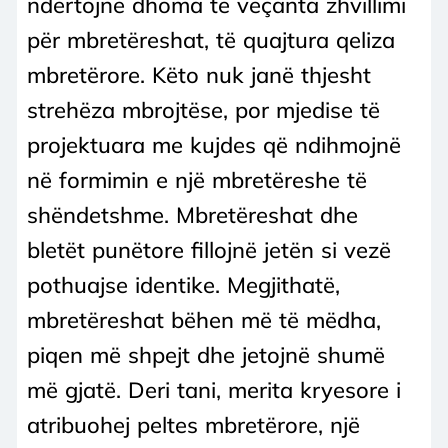
ndërtojnë dhoma të veçanta zhvillimi
për mbretëreshat, të quajtura qeliza
mbretërore. Këto nuk janë thjesht
strehëza mbrojtëse, por mjedise të
projektuara me kujdes që ndihmojnë
në formimin e një mbretëreshe të
shëndetshme. Mbretëreshat dhe
bletët punëtore fillojnë jetën si vezë
pothuajse identike. Megjithatë,
mbretëreshat bëhen më të mëdha,
piqen më shpejt dhe jetojnë shumë
më gjatë. Deri tani, merita kryesore i
atribuohej peltes mbretërore, një