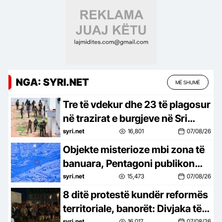
NGA: SYRI.NET
MË SHUMË
Tre të vdekur dhe 23 të plagosur
në trazirat e burgjeve në Sri
Lanka
syri.net
16,801
07/08/26
Objekte misterioze mbi zona të
banuara, Pentagoni publikon
pamje të reja nga dosjet e UFO-
syri.net
15,473
07/08/26
ve
8 ditë protestë kundër reformës
territoriale, banorët: Divjaka të
syri.net
16,017
07/08/26