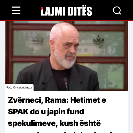
Skip
to
main
content
Foto © vizionplus.tv
Zvërneci, Rama: Hetimet e
SPAK do u japin fund
spekulimeve, kush është