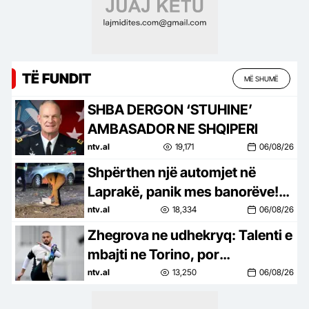
TË FUNDIT
MË SHUMË
SHBA DERGON ‘STUHINE’
AMBASADOR NE SHQIPERI
ntv.al
19,171
06/08/26
Shpërthen një automjet në
Laprakë, panik mes banorëve!
Dyshohet se zjarri u shkaktua
ntv.al
18,334
06/08/26
nga…
Zhegrova ne udhekryq: Talenti e
mbajti ne Torino, por
vazhdimesia do vendose fatin e
ntv.al
13,250
06/08/26
tij