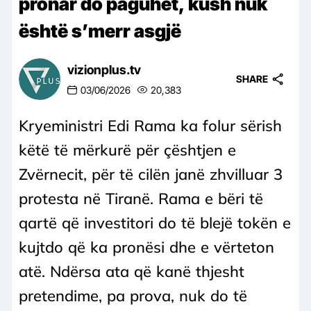
pronar do paguhet, kush nuk
është s’merr asgjë
vizionplus.tv
SHARE
03/06/2026
20,383
Kryeministri Edi Rama ka folur sërish
këtë të mërkurë për çështjen e
Zvërnecit, për të cilën janë zhvilluar 3
protesta në Tiranë. Rama e bëri të
qartë që investitori do të blejë tokën e
kujtdo që ka pronësi dhe e vërteton
atë. Ndërsa ata që kanë thjesht
pretendime, pa prova, nuk do të