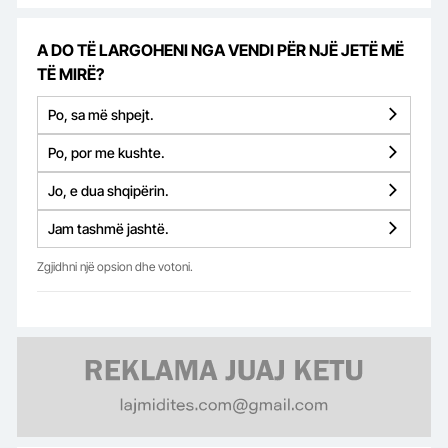
A DO TË LARGOHENI NGA VENDI PËR NJË JETË MË
TË MIRË?
Po, sa më shpejt.
Po, por me kushte.
Jo, e dua shqipërin.
Jam tashmë jashtë.
Zgjidhni një opsion dhe votoni.