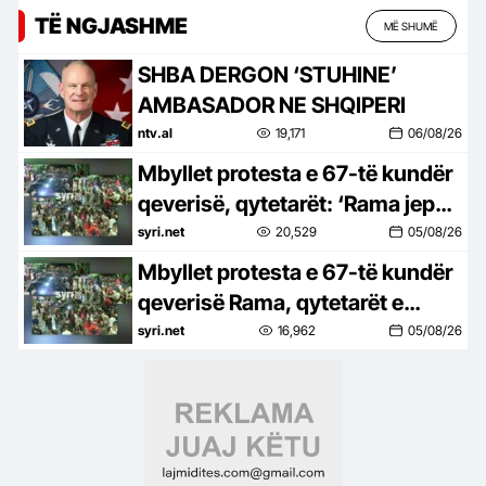
TË NGJASHME
MË SHUMË
SHBA DERGON ‘STUHINE’
AMBASADOR NE SHQIPERI
ntv.al
19,171
06/08/26
Mbyllet protesta e 67-të kundër
qeverisë, qytetarët: ‘Rama jep
dorëheqjen’
syri.net
20,529
05/08/26
Mbyllet protesta e 67-të kundër
qeverisë Rama, qytetarët e
mbyllin me thirrjet: ‘Rama jep
syri.net
16,962
05/08/26
dorëheqjen’