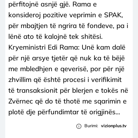
përfitojnë asnjë gjë. Rama e
konsideroj pozitive veprimin e SPAK,
për mbajtjen të ngrira të fondeve, pa i
lënë ato të kalojnë tek shitësi.
Kryeministri Edi Rama: Unë kam dalë
për një arsye tjetër që nuk ka të bëjë
me mbledhjen e qeverisë, por për një
zhvillim që është procesi i verifikimit
të transaksionit për blerjen e tokës në
Zvërnec që do të thotë me sqarimin e
plotë dje përfundimtar të origjinës...
Burimi:
vizionplus.tv