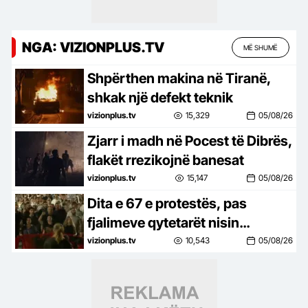
NGA: VIZIONPLUS.TV
MË SHUMË
Shpërthen makina në Tiranë,
shkak një defekt teknik
vizionplus.tv
15,329
05/08/26
Zjarr i madh në Pocest të Dibrës,
flakët rrezikojnë banesat
vizionplus.tv
15,147
05/08/26
Dita e 67 e protestës, pas
fjalimeve qytetarët nisin
marshimin
vizionplus.tv
10,543
05/08/26