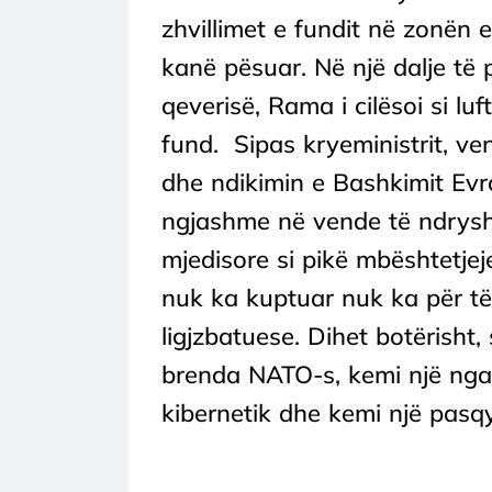
zhvillimet e fundit në zonën 
kanë pësuar. Në një dalje të
qeverisë, Rama i cilësoi si luft
fund. Sipas kryeministrit, v
dhe ndikimin e Bashkimit Evro
ngjashme në vende të ndrysh
mjedisore si pikë mbështetjej
nuk ka kuptuar nuk ka për të
ligjzbatuese. Dihet botërisht
brenda NATO-s, kemi një nga 
kibernetik dhe kemi një pasqyr