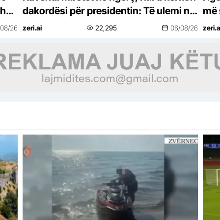
dhë
dakordësi për presidentin: Të ulemi në
më 
tryezën e bisedimeve
Sht
/08/26
zeri.ai
22,295
06/08/26
zeri.a