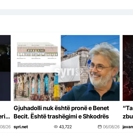
Gjuhadolli nuk është pronë e Benet
“Ta
ri
Becit. Është trashëgimi e Shkodrës
zbu
ulj
/08/26
syri.net
43,722
06/08/26
javan