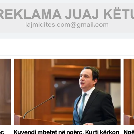
ec
Kuvendi mbetet në ngërç, Kurti kërkon
Ngë