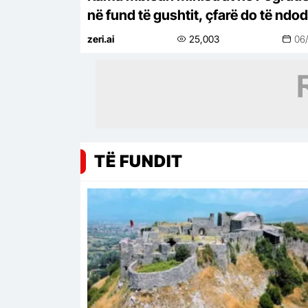
në fund të gushtit, çfarë do të ndo
para sezonit të ri politik
zeri.ai
25,003
06
TË FUNDIT