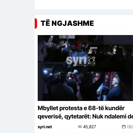
TË NGJASHME
Mbyllet protesta e 68-të kundër
qeverisë, qytetarët: Nuk ndalemi de
në largimin e Ramës
syri.net
45,827
06