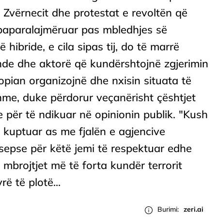
e Zvërnecit dhe protestat e revoltën që
 paparalajmëruar pas mbledhjes së
ë hibride, e cila sipas tij, do të marrë
ende dhe aktorë që kundërshtojnë zgjerimin
pian organizojnë dhe nxisin situata të
me, duke përdorur veçanërisht çështjet
e për të ndikuar në opinionin publik. "Kush
 kuptuar as me fjalën e agjencive
, sepse për këtë jemi të respektuar edhe
mbrojtjet më të forta kundër terrorit
ë të plotë...
Burimi:
zeri.ai