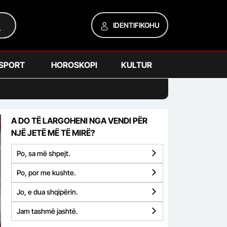
IDENTIFIKOHU
SPORT
HOROSKOPI
KULTUR
A DO TË LARGOHENI NGA VENDI PËR
NJË JETË MË TË MIRË?
Po, sa më shpejt.
Po, por me kushte.
Jo, e dua shqipërin.
Jam tashmë jashtë.