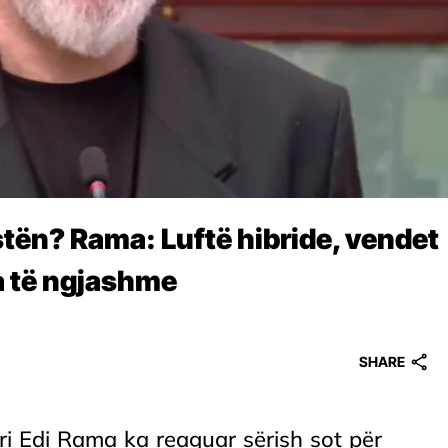
tën? Rama: Luftë hibride, vendet
a të ngjashme
SHARE
i Edi Rama ka reaguar sërish sot për