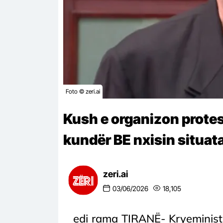
Foto © zeri.ai
Kush e organizon protes
kundër BE nxisin situat
zeri.ai
03/06/2026
18,105
edi rama TIRANË- Kryeministr