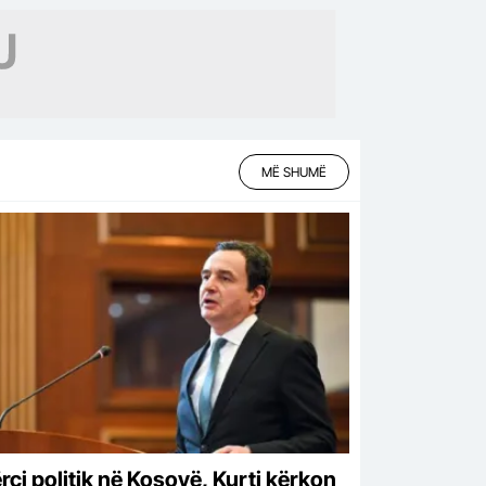
MË SHUMË
rçi politik në Kosovë, Kurti kërkon