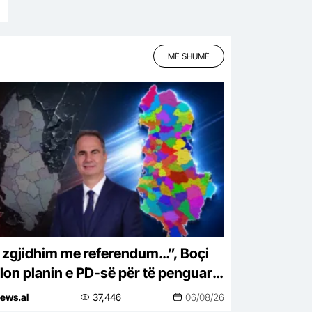
MË SHUMË
 zgjidhim me referendum…”, Boçi
lon planin e PD-së për të penguar
en e numrit të bashkive
ews.al
37,446
06/08/26