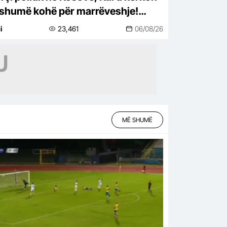
shumë kohë për marrëveshje!
yhet seanca e Kuvendit
i
23,461
06/08/26
MË SHUMË