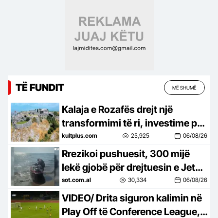
TË FUNDIT
MË SHUMË
Kalaja e Rozafës drejt një
transformimi të ri, investime për
trashëgiminë dhe turizmin
kultplus.com
25,925
06/08/26
Rrezikoi pushuesit, 300 mijë
lekë gjobë për drejtuesin e Jet
Ski në Zvërnec
sot.com.al
30,334
06/08/26
VIDEO/ Drita siguron kalimin në
Play Off të Conference League, e