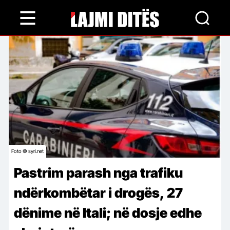
Skip
to
main
content
Foto © syri.net
Pastrim parash nga trafiku
ndërkombëtar i drogës, 27
dënime në Itali; në dosje edhe