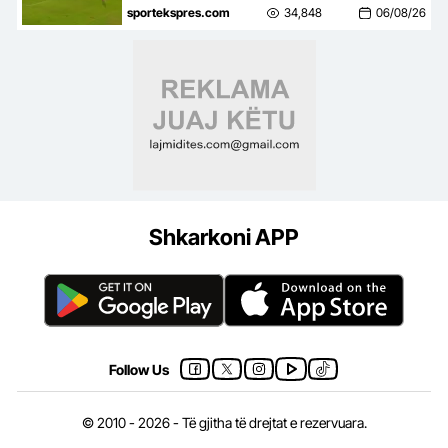
mbyll me një ndeshje takimin
sportekspres.com
34,848
06/08/26
kundër Tre Fiorit
Shkarkoni APP
Follow Us
© 2010 - 2026 - Të gjitha të drejtat e rezervuara.