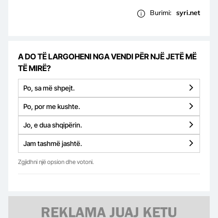
Burimi:
syri.net
A DO TË LARGOHENI NGA VENDI PËR NJË JETË MË
TË MIRË?
Po, sa më shpejt.
Po, por me kushte.
Jo, e dua shqipërin.
Jam tashmë jashtë.
Zgjidhni një opsion dhe votoni.