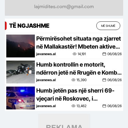
TË NGJASHME
MË SHUMË
Përmirësohet situata nga zjarret
në Mallakastër! Mbeten aktive
10 vatra nga veriu në jug
javanews.al
14,191
06/08/26
Humb kontrollin e motorit,
ndërron jetë në Rrugën e Kombit
shqiptari nga Kosova
javanews.al
15,390
06/08/26
Humb jetën pas një sherri 69-
vjeçari në Roskovec, i
pranishëm edhe i biri! Dinamika
javanews.al
13,462
06/08/26
e ngjarjes dhe çfarë dyshohet