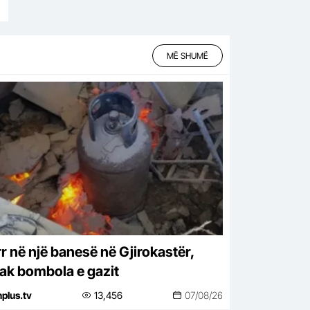
MË SHUMË
rr në një banesë në Gjirokastër,
ak bombola e gazit
nplus.tv
13,456
07/08/26