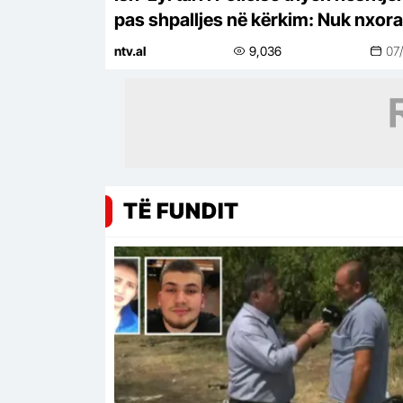
pas shpalljes në kërkim: Nuk nxora
armë, kërkoj ndjesë për fyerjet
ntv.al
9,036
07
TË FUNDIT