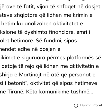
ojërave të fatit, vijon të shfaqet në dosjet
eteve shqiptare që lidhen me krimin e
hetim ku analizohen aktivitetet e
sione të dyshimta financiare, emri i
ialet hetimore. Së fundmi, sipas
mendet edhe në dosjen e
kimet e siguruara përmes platformës së
etaje të reja që lidhen me aktivitetin e
shirja e Martinajt në atë që personat e
si i betonit”, aktivitet që sipas hetimeve
 në Tiranë. Këto komunikime tashmë...
Burimi:
ntv.al