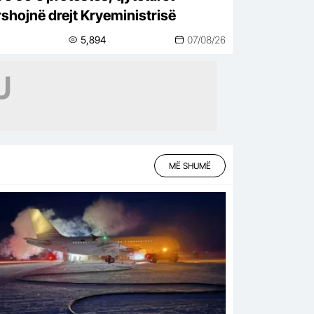
shojnë drejt Kryeministrisë
5,894
07/08/26
MË SHUMË