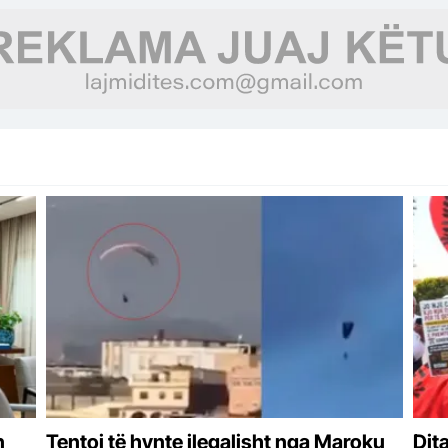
n
Tentoi të hynte ilegalisht nga Maroku
Dita