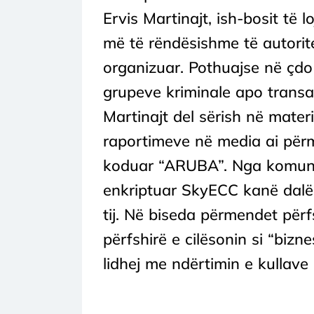
Ervis Martinajt, ish-bosit të l
më të rëndësishme të autorit
organizuar. Pothuajse në çdo 
grupeve kriminale apo transak
Martinajt del sërish në mater
raportimeve në media ai për
koduar “ARUBA”. Nga komuni
enkriptuar SkyECC kanë dalë d
tij. Në biseda përmendet përf
përfshirë e cilësonin si “bizne
lidhej me ndërtimin e kullave