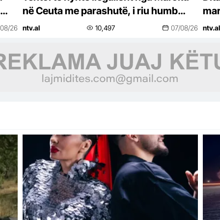
në Ceuta me parashutë, i riu humb
mar
jetën tragjikisht
/08/26
ntv.al
10,497
07/08/26
ntv.al