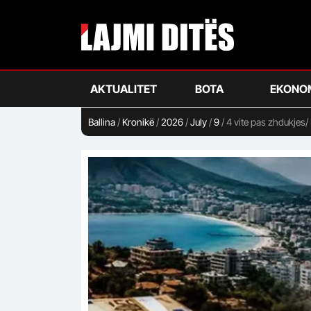
Skip
to
main
content
AKTUALITET
BOTA
EKONO
Ballina
/
Kronikë
/
2026
/
July
/
9
/
4 vite pas zhdukjes/ 