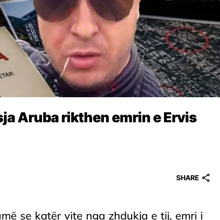
ja Aruba rikthen emrin e Ervis
SHARE
 se katër vite nga zhdukja e tij, emri i