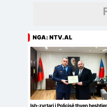
NGA: NTV.AL
Ish-zyrtari i Policisë thyen heshtje