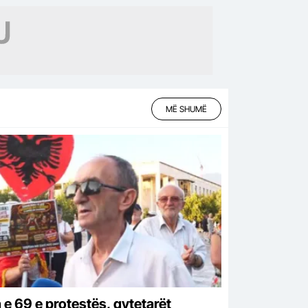
MË SHUMË
 e 69 e protestës, qytetarët