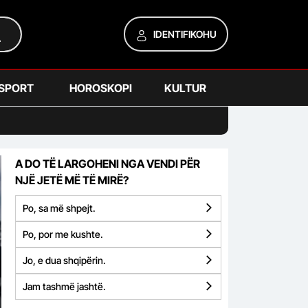
IDENTIFIKOHU
SPORT
HOROSKOPI
KULTUR
A DO TË LARGOHENI NGA VENDI PËR
NJË JETË MË TË MIRË?
Po, sa më shpejt.
Po, por me kushte.
Jo, e dua shqipërin.
Jam tashmë jashtë.