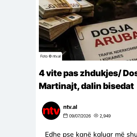
Foto © ntv.al
4 vite pas zhdukjes/ Dos
Martinajt, dalin bisedat
ntv.al
09/07/2026
2,949
Edhe pse kanë kaluar më shumë