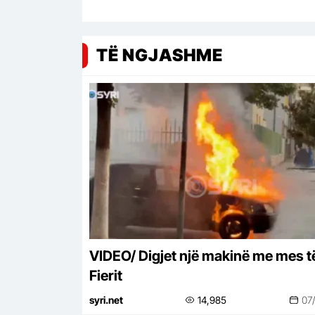
TË NGJASHME
VIDEO/ Digjet një makinë me mes t
Fierit
syri.net
14,985
07