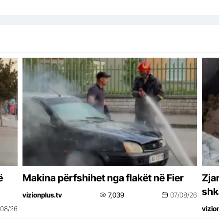
ë
Makina përfshihet nga flakët në Fier
Zja
shk
vizionplus.tv
7,039
07/08/26
/08/26
vizio