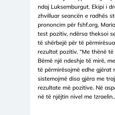
ndaj Luksemburgut. Ekipi i d
zhvilluar seancën e radhës stë
prononcim për fshf.org, Mario 
test pozitiv, ndërsa theksoi
të shërbejë për të përmirësua
rezultat pozitiv. “Me thënë të 
Bëmë një ndeshje të mirë, me
të përmirësojmë edhe gjërat n
sistemojmë disa gjëra me tra
rezultate më pozitive. Në asp
në të njëjtin nivel me Izraelin..