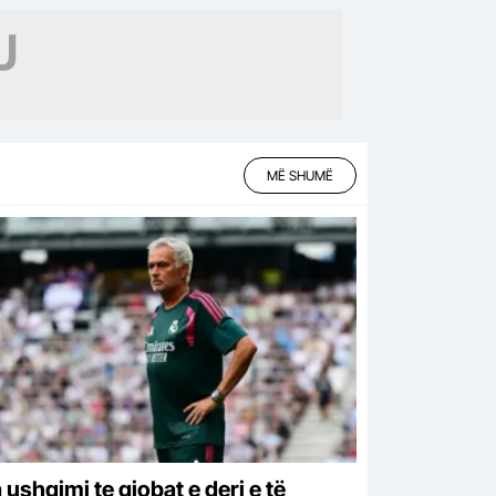
MË SHUMË
 ushqimi te gjobat e deri e të