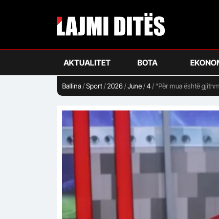
Skip
to
main
content
AKTUALITET
BOTA
EKONO
Ballina
/
Sport
/
2026
/
June
/
4
/
“Për mua është gjithm