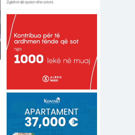
Zgjidhni një opsion dhe votoni.