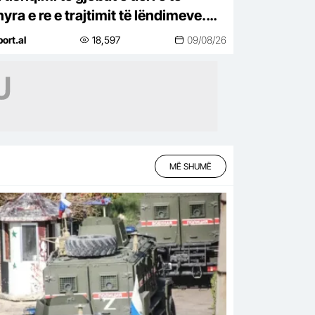
ra e re e trajtimit të lëndimeve.
gullat e reja të Mourinho
port.al
18,597
09/08/26
MË SHUMË