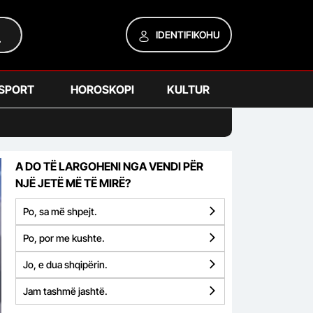
IDENTIFIKOHU
SPORT
HOROSKOPI
KULTUR
A DO TË LARGOHENI NGA VENDI PËR
NJË JETË MË TË MIRË?
Po, sa më shpejt.
Po, por me kushte.
Jo, e dua shqipërin.
Jam tashmë jashtë.