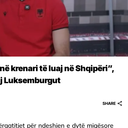
 krenari të luaj në Shqipëri”,
daj Luksemburgut
SHARE
ërgatitjet për ndeshjen e dytë miqësore