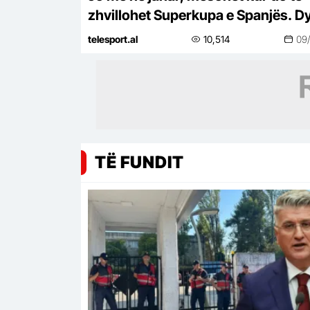
zhvillohet Superkupa e Spanjës. D
vende favorite për të organizuar
telesport.al
10,514
09
turneun
TË FUNDIT