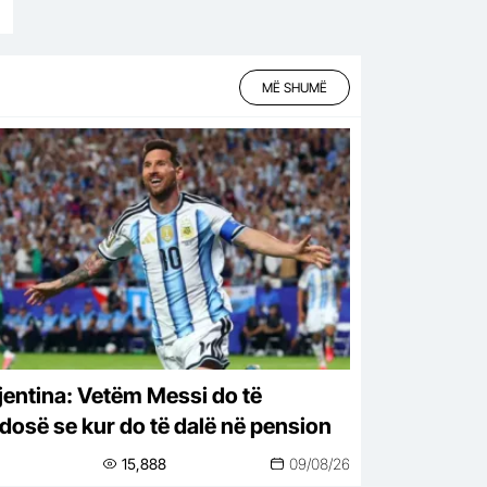
MË SHUMË
jentina: Vetëm Messi do të
dosë se kur do të dalë në pension
15,888
09/08/26