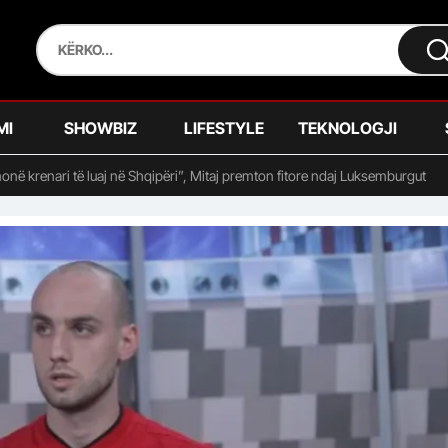
MI
SHOWBIZ
LIFESTYLE
TEKNOLOGJI
onë krenari të luaj në Shqipëri”, Mitaj premton fitore ndaj Luksemburgut