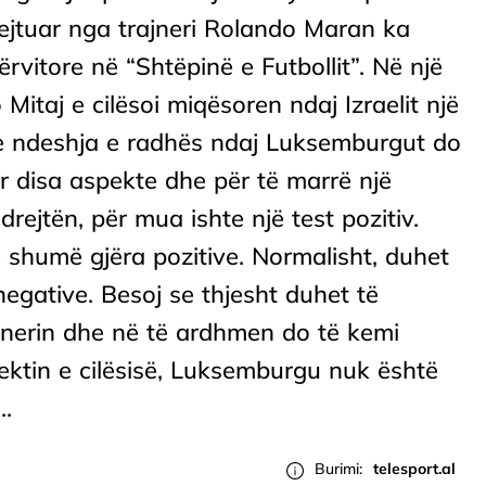
rejtuar nga trajneri Rolando Maran ka
rvitore në “Shtëpinë e Futbollit”. Në një
Mitaj e cilësoi miqësoren ndaj Izraelit një
 se ndeshja e radhës ndaj Luksemburgut do
r disa aspekte dhe për të marrë një
drejtën, për mua ishte një test pozitiv.
 shumë gjëra pozitive. Normalisht, duhet
egative. Besoj se thjesht duhet të
jnerin dhe në të ardhmen do të kemi
ektin e cilësisë, Luksemburgu nuk është
..
Burimi:
telesport.al