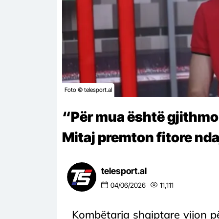
Foto © telesport.al
“Për mua është gjithmonë
Mitaj premton fitore n
telesport.al
04/06/2026
11,111
Kombëtarja shqiptare vijon p