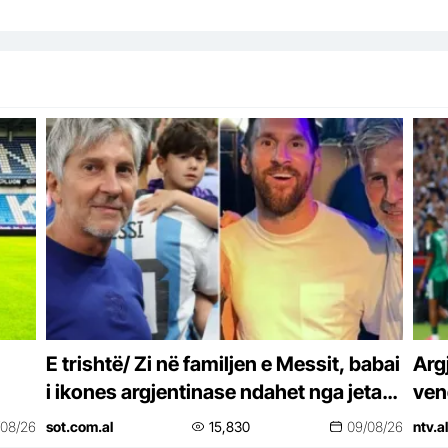
E trishtë/ Zi në familjen e Messit, babai
Arg
i ikones argjentinase ndahet nga jeta
ven
në moshën 68-vjeçare
/08/26
sot.com.al
15,830
09/08/26
ntv.al