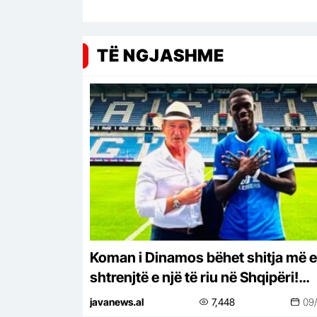
TË NGJASHME
Koman i Dinamos bëhet shitja më e
shtrenjtë e një të riu në Shqipëri!
Vetëm 19 vjeç, vlera 800 mijë euro
javanews.al
7,448
09