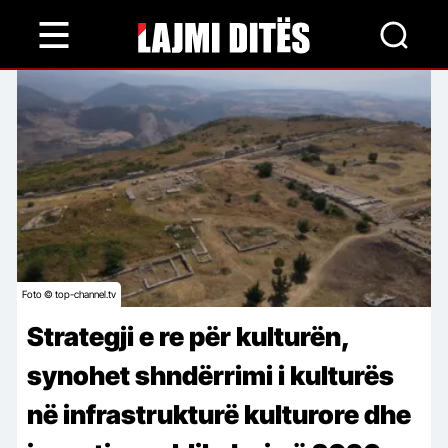
Skip
to
main
content
Foto © top-channel.tv
Strategji e re për kulturën,
synohet shndërrimi i kulturës
në infrastrukturë kulturore dhe