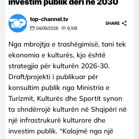
investim publik deri në 2030
top-channel.tv
SHARE
04/06/2026
6,108
Nga mbrojtja e trashëgimisë, tani tek
ekonomia e kulturës, kjo është
strategjia për kulturën 2026-30.
Draft/projekti i publikuar për
konsultim publik nga Ministria e
Turizmit, Kulturës dhe Sportit synon
ta shndërrojë kulturën në Shqipëri në
një infrastrukurë kulturore dhe
investim publik. “Kalojmë nga një