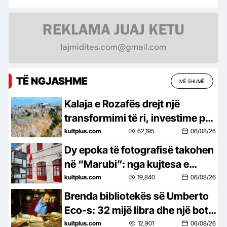
TË NGJASHME
MË SHUMË
Kalaja e Rozafës drejt një
transformimi të ri, investime për
trashëgiminë dhe turizmin
kultplus.com
62,195
06/08/26
Dy epoka të fotografisë takohen
në “Marubi”: nga kujtesa e
Marubëve te eksperimentet e
kultplus.com
19,840
06/08/26
Gjon Milit
Brenda bibliotekës së Umberto
Eco-s: 32 mijë libra dhe një botë
e tërë idesh
kultplus.com
12,901
06/08/26