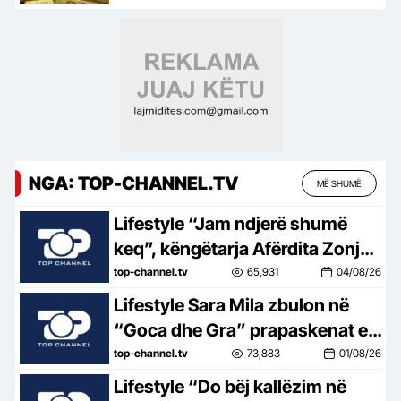
NGA: TOP-CHANNEL.TV
MË SHUMË
Lifestyle “Jam ndjerë shumë
keq”, këngëtarja Afërdita Zonja:
Parashqevinë nuk e kam takuar
top-channel.tv
65,931
04/08/26
në Amerikë. Po të ishte në
Lifestyle Sara Mila zbulon në
Shqipëri…
“Goca dhe Gra” prapaskenat e
jetës së saj politike: Teatër jo i
top-channel.tv
73,883
01/08/26
bukur, nuk është aq tragjike sa
Lifestyle “Do bëj kallëzim në