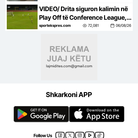
VIDEO/ Drita siguron kalimin në
Play Off të Conference League, e
mbyll me një ndeshje takimin
sportekspres.com
72,081
06/08/26
kundër Tre Fiorit
Shkarkoni APP
Follow Us