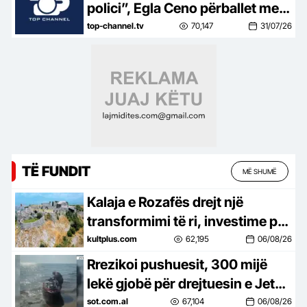
duket
polici”, Egla Ceno përballet me
një situatë të vështirë rreziku:
top-channel.tv
70,147
31/07/26
Mos më prek damarin se nuk
të…
TË FUNDIT
MË SHUMË
Kalaja e Rozafës drejt një
transformimi të ri, investime për
trashëgiminë dhe turizmin
kultplus.com
62,195
06/08/26
Rrezikoi pushuesit, 300 mijë
lekë gjobë për drejtuesin e Jet
Ski në Zvërnec
sot.com.al
67,104
06/08/26