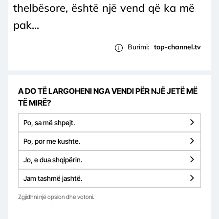
thelbësore, është një vend që ka më
pak...
Burimi:
top-channel.tv
A DO TË LARGOHENI NGA VENDI PËR NJË JETË MË
TË MIRË?
Po, sa më shpejt.
Po, por me kushte.
Jo, e dua shqipërin.
Jam tashmë jashtë.
Zgjidhni një opsion dhe votoni.