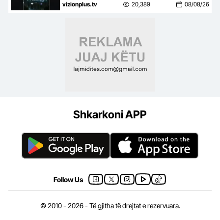
apel banorëve pë evakuim
vizionplus.tv
20,389
08/08/26
Shkarkoni APP
Follow Us
© 2010 - 2026 - Të gjitha të drejtat e rezervuara.