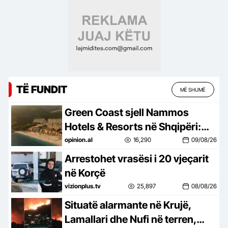
TË FUNDIT
MË SHUMË
Green Coast sjell Nammos
Hotels & Resorts në Shqipëri:
Destinacion i ri lifestyle
opinion.al
16,290
09/08/26
Arrestohet vrasësi i 20 vjeçarit
në Korçë
vizionplus.tv
25,897
08/08/26
Situatë alarmante në Krujë,
Lamallari dhe Nufi në terren,