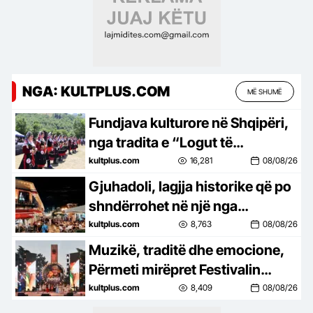
NGA: KULTPLUS.COM
MË SHUMË
Fundjava kulturore në Shqipëri,
nga tradita e “Logut të
Bjeshkëve” te tingujt e “Porto
kultplus.com
16,281
08/08/26
Palermo Festival”
Gjuhadoli, lagjja historike që po
shndërrohet në një nga
atraksionet kryesore të
kultplus.com
8,763
08/08/26
Shkodrës
Muzikë, traditë dhe emocione,
Përmeti mirëpret Festivalin
NONA
kultplus.com
8,409
08/08/26