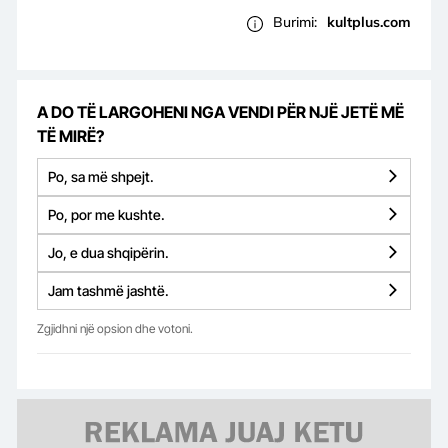
Burimi:
kultplus.com
A DO TË LARGOHENI NGA VENDI PËR NJË JETË MË
TË MIRË?
Po, sa më shpejt.
Po, por me kushte.
Jo, e dua shqipërin.
Jam tashmë jashtë.
Zgjidhni një opsion dhe votoni.