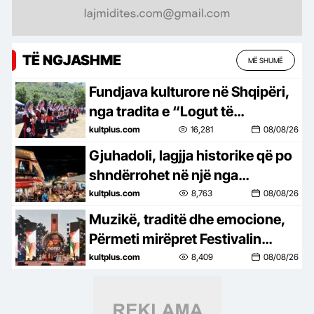
TË NGJASHME
MË SHUMË
Fundjava kulturore në Shqipëri,
nga tradita e “Logut të
Bjeshkëve” te tingujt e “Porto
kultplus.com
16,281
08/08/26
Palermo Festival”
Gjuhadoli, lagjja historike që po
shndërrohet në një nga
atraksionet kryesore të
kultplus.com
8,763
08/08/26
Shkodrës
Muzikë, traditë dhe emocione,
Përmeti mirëpret Festivalin
NONA
kultplus.com
8,409
08/08/26