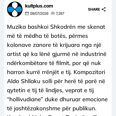
kultplus.com
SHARE
09/07/2026
7,267
Muzika bashkoi Shkodrën me skenat
më të mëdha të botës, përmes
kolonave zanore të krijuara nga një
artist që ka lënë gjurmë në industrinë
ndërkombëtare të filmit, por që nuk
harron kurrë rrënjët e tij. Kompozitori
Aldo Shllaku solli për herë të parë në
qytetin e tij të lindjes, veprat e tij
“hollivudiane” duke dhuruar emocione
të jashtëzakonshme për publikun.