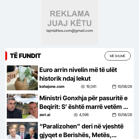
TË FUNDIT
MË SHUMË
Euro arrin nivelin më të ulët
historik ndaj lekut
kohajone.com
19,041
10/08/26
Ministri Gonxhja për pasuritë e
Beqirit: S’ është marrë vetëm me
tenderat e AKSHI-t! Kështjella
zeri.ai
4,596
10/08/26
2.6 mln €? Më e lirë se në jug
“Paralizohen” deri në vjeshtë
gjyqet e Berishës, Metës,