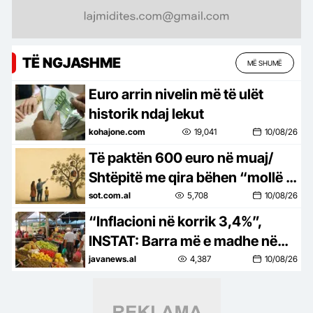
TË NGJASHME
MË SHUMË
Euro arrin nivelin më të ulët
historik ndaj lekut
kohajone.com
19,041
10/08/26
Të paktën 600 euro në muaj/
Shtëpitë me qira bëhen “mollë e
ndaluar” për shqiptarët
sot.com.al
5,708
10/08/26
“Inflacioni në korrik 3,4%”,
INSTAT: Barra më e madhe në
xhepat e qytetarëve vjen nga
javanews.al
4,387
10/08/26
ushqimet dhe transporti