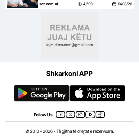
Kryemadhit e Mediut, avokat
sot.com.al
4,598
10/08/26
Edmond Petraj flet për
manovrat…
Shkarkoni APP
Follow Us
© 2010 - 2026 - Të gjitha të drejtat e rezervuara.