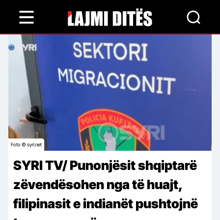
Skip
to
main
content
Foto © syri.net
SYRI TV/ Punonjësit shqiptarë
zëvendësohen nga të huajt,
filipinasit e indianët pushtojnë