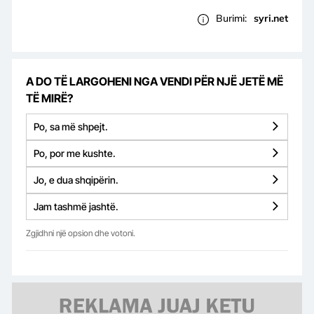
Burimi:
syri.net
A DO TË LARGOHENI NGA VENDI PËR NJË JETË MË
TË MIRË?
Po, sa më shpejt.
Po, por me kushte.
Jo, e dua shqipërin.
Jam tashmë jashtë.
Zgjidhni një opsion dhe votoni.