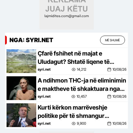
NGA: SYRI.NET
MË SHUMË
Çfarë fshihet në majat e
Uludagut? Shtatë liqene të
formuara miliona vite më parë
syri.net
14,212
10/08/26
A ndihmon THC-ja në eliminimin
e maktheve të shkaktuara nga
traumat?
syri.net
10,457
10/08/26
Kurti kërkon marrëveshje
politike për të shmangur
zgjedhjet e reja
syri.net
9,900
10/08/26