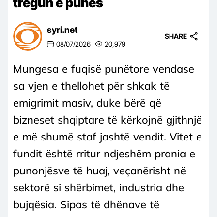
tregun e punës
syri.net
SHARE
08/07/2026
20,979
Mungesa e fuqisë punëtore vendase
sa vjen e thellohet për shkak të
emigrimit masiv, duke bërë që
bizneset shqiptare të kërkojnë gjithnjë
e më shumë staf jashtë vendit. Vitet e
fundit është rritur ndjeshëm prania e
punonjësve të huaj, veçanërisht në
sektorë si shërbimet, industria dhe
bujqësia. Sipas të dhënave të