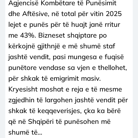
Agjencisë Kombëtare të Punësimit
dhe Aftësive, në total për vitin 2025
lejet e punës për të huajt janë rritur
me 43%. Bizneset shqiptare po
kërkojnë gjithnjë e më shumë staf
jashtë vendit, pasi mungesa e fuqisë
punëtore vendase sa vjen e thellohet,
për shkak të emigrimit masiv.
Kryesisht moshat e reja e të mesme
zgjedhin të largohen jashtë vendit për
shkak të keqqeverisjes, çka ka bërë
që në Shqipëri të punësohen më
shumë të...