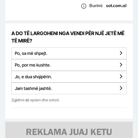
Burimi:
sot.com.al
A DO TË LARGOHENI NGA VENDI PËR NJË JETË MË
TË MIRË?
Po, sa më shpejt.
Po, por me kushte.
Jo, e dua shqipërin.
Jam tashmë jashtë.
Zgjidhni një opsion dhe votoni.