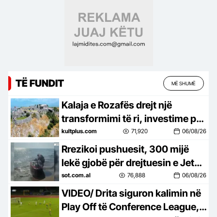
shmangim…
TË FUNDIT
MË SHUMË
Kalaja e Rozafës drejt një
transformimi të ri, investime për
trashëgiminë dhe turizmin
kultplus.com
71,920
06/08/26
Rrezikoi pushuesit, 300 mijë
lekë gjobë për drejtuesin e Jet
Ski në Zvërnec
sot.com.al
76,888
06/08/26
VIDEO/ Drita siguron kalimin në
Play Off të Conference League, e