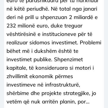
euro të parashikuara për tu harxhuar
në këtë periudhë. Në total nga janari
deri në prill u shpenzuan 2 miliardë e
232 milionë euro, duke treguar
vështirësinë e institucioneve për të
realizuar sidomos investimet. Problemi
bëhet më i dukshëm është te
investimet publike. Shpenzimet
kapitale, të konsideruara si motori i
zhvillimit ekonomik përmes
investimeve në infrastrukturë,
shërbime dhe projekte strategjike, jo
vetëm që nuk arritën planin, por...