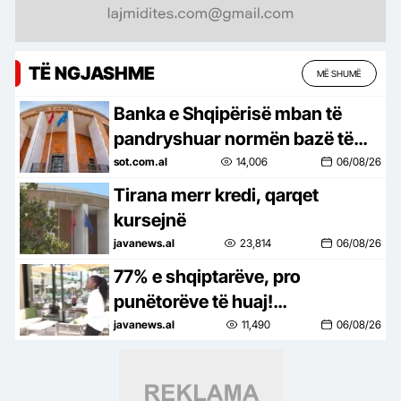
TË NGJASHME
MË SHUMË
Banka e Shqipërisë mban të
pandryshuar normën bazë të
interesit në 2,5%, ja detajet
sot.com.al
14,006
06/08/26
Tirana merr kredi, qarqet
kursejnë
javanews.al
23,814
06/08/26
77% e shqiptarëve, pro
punëtorëve të huaj!
Pakënaqësia ekonomike mbetet
javanews.al
11,490
06/08/26
e lartë në Ballkan