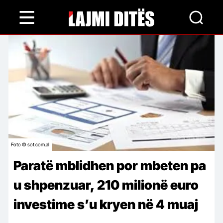
Skip
to
main
content
Foto © sot.com.al
Paratë mblidhen por mbeten pa
u shpenzuar, 210 milionë euro
investime s’u kryen në 4 muaj