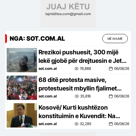
NGA: SOT.COM.AL
MË SHUMË
Rrezikoi pushuesit, 300 mijë
lekë gjobë për drejtuesin e Jet
Ski në Zvërnec
sot.com.al
76,888
06/08/26
68 ditë protesta masive,
protestuesit mbyllin fjalimet
para Kryeministrisë, marshojnë
sot.com.al
35,816
06/08/26
drejt Korpusit: Ju erdhi fundi!
Kosovë/ Kurti kushtëzon
konstituimin e Kuvendit: Na
duhet marrëveshje për
sot.com.al
32,285
06/08/26
presidentin, vetëm kështu