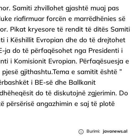
hor. Samiti zhvillohet gjashtë muaj pas
 duke riafirmuar forcën e marrëdhënies së
. Pikat kryesore të rendit të ditës Samiti
i i Këshillit Evropian dhe do të drejtohet
BE-ja do të përfaqësohet nga Presidenti i
enti i Komisionit Evropian. Përfaqësuesja e
 pjesë gjithashtu.Tema e samitit është ”
 përbashkët i BE-së dhe Ballkanit
dhëheqësit do të diskutojnë zgjerimin. Do
të përsërisë angazhimin e saj të plotë
Burimi:
javanews.al