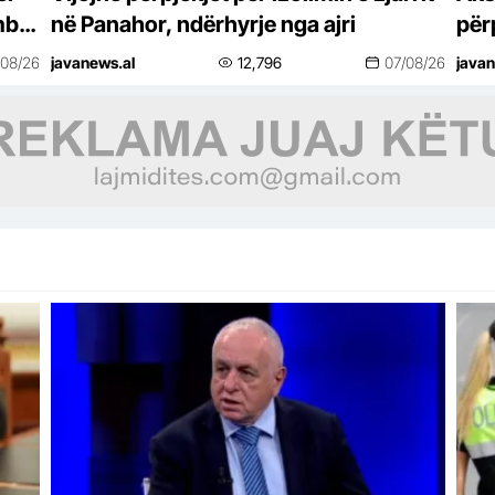
mbi
në Panahor, ndërhyrje nga ajri
për
nën
/08/26
javanews.al
12,796
07/08/26
javan