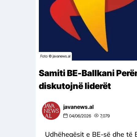
Foto © javanews.al
Samiti BE-Ballkani Perën
diskutojnë liderët
javanews.al
04/06/2026
7,079
Udhëheqësit e BE-së dhe të B