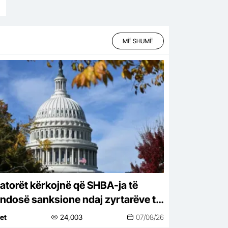
MË SHUMË
atorët kërkojnë që SHBA-ja të
endosë sanksione ndaj zyrtarëve të
ublikës Sërpska
net
24,003
07/08/26