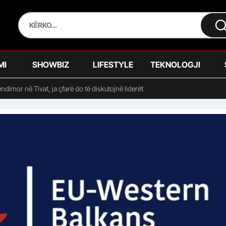
MI
SHOWBIZ
LIFESTYLE
TEKNOLOGJI
ndimor në Tivat, ja çfarë do të diskutojnë liderët