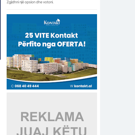
Zgjidhni një opsion dhe votoni.