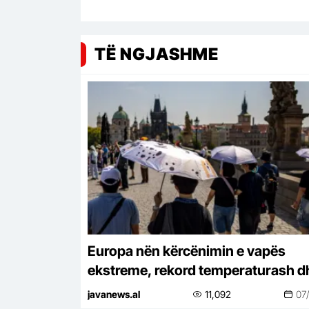
TË NGJASHME
Europa nën kërcënimin e vapës
ekstreme, rekord temperaturash d
alarm për energjinë
javanews.al
11,092
07