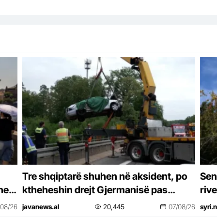
Tre shqiptarë shuhen në aksident, po
Sen
he
ktheheshin drejt Gjermanisë pas
riv
pushimeve në Kosovë
Rep
/08/26
javanews.al
20,445
07/08/26
syri.