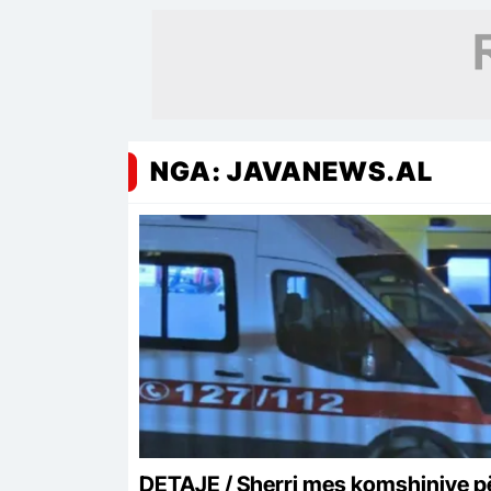
NGA: JAVANEWS.AL
DETAJE / Sherri mes komshinjve p