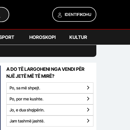
IDENTIFIKOHU
SPORT
HOROSKOPI
KULTUR
A DO TË LARGOHENI NGA VENDI PËR
NJË JETË MË TË MIRË?
Po, sa më shpejt.
Po, por me kushte.
Jo, e dua shqipërin.
Jam tashmë jashtë.