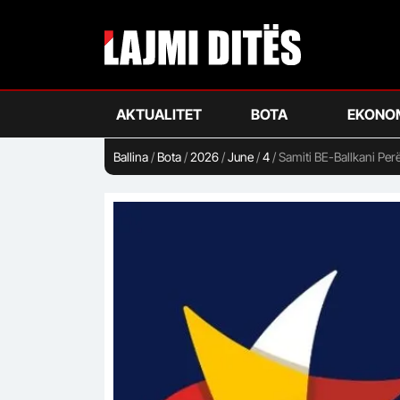
Skip
to
main
content
AKTUALITET
BOTA
EKONO
Ballina
/
Bota
/
2026
/
June
/
4
/
Samiti BE-Ballkani Perë