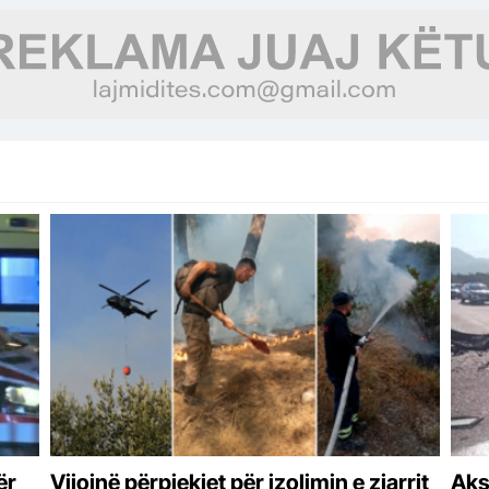
ër
Vijojnë përpjekjet për izolimin e zjarrit
Aks