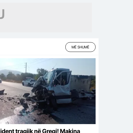
MË SHUMË
ident tragjik në Greqi! Makina