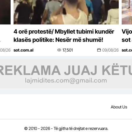
4 orë protestë/ Mbyllet tubimi kundër
Vij
klasës politike: Nesër më shumë!
sot 
nde
/08/26
sot.com.al
17,501
09/08/26
sot.c
About Us
© 2010 - 2026 - Të gjitha të drejtat e rezervuara.