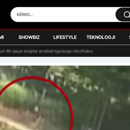
MI
SHOWBIZ
LIFESTYLE
TEKNOLOGJI
ri 48-vjeçar shqiptar arratiset nga burgu i Kordhialos