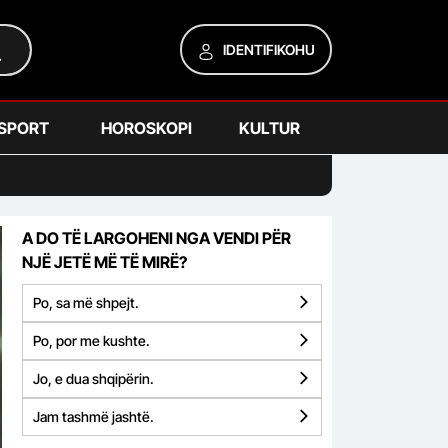
IDENTIFIKOHU
SPORT
HOROSKOPI
KULTUR
A DO TË LARGOHENI NGA VENDI PËR
NJË JETË MË TË MIRË?
Po, sa më shpejt.
Po, por me kushte.
Jo, e dua shqipërin.
Jam tashmë jashtë.