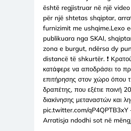
është regjistruar në një vide
për një shtetas shqiptar, arrat
furnizimit me ushqime.Lexo e
publikuara nga SKAI, shqiptar
zona e burgut, ndërsa dy pun
distancë të shkurtër. ❗ Κρα
κατάφερε να αποδράσει το πρ
επιτήρησης στον χώρο όπου τ
δραπέτης, που εξέτιε ποινή 2
διακίνησης μεταναστών και λη
pic.twitter.com/qP4QPTB3xY —
Arratisja ndodhi sot në mëngje