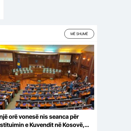
MË SHUMË
një orë vonesë nis seanca për
stituimin e Kuvendit në Kosovë,