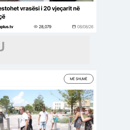
stohet vrasësi i 20 vjeçarit në
çë
nplus.tv
28,079
08/08/26
MË SHUMË