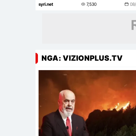
pishinë
syri.net
7,530
08
NGA: VIZIONPLUS.TV