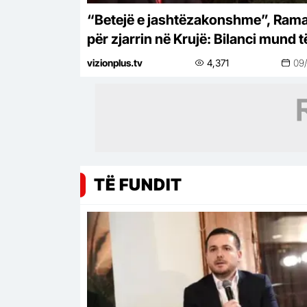
“Betejë e jashtëzakonshme”, Ram
për zjarrin në Krujë: Bilanci mund t
kishte qenë tragjik, siç po ndodh n
vizionplus.tv
4,371
09
vende të tjera të Europës
TË FUNDIT