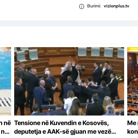
Burimi:
vizionplus.tv
n në
Tensione në Kuvendin e Kosovës,
Me 
 në
deputetja e AAK-së gjuan me vezë
kon