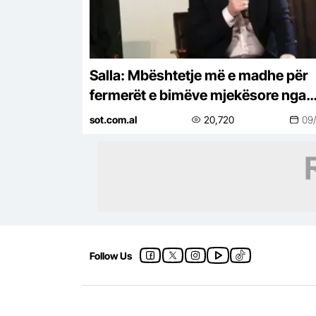
Salla: Mbështetje më e madhe për
fermerët e bimëve mjekësore nga
programi ‘Dyfisho Ndërmarrjen Të
sot.com.al
20,720
09
Follow Us