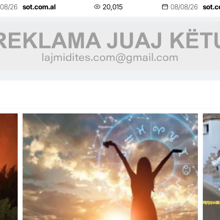
drejt Kurtit, ndërpritet seanca
109
/08/26
sot.com.al
20,015
08/08/26
sot.c