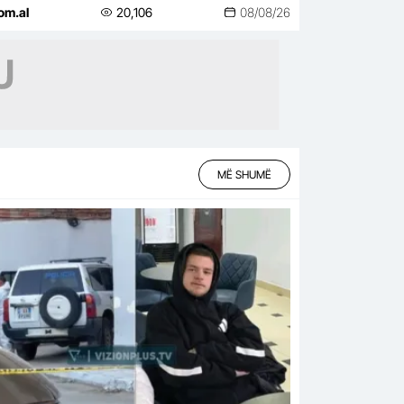
 deputetë në sallë
om.al
20,106
08/08/26
MË SHUMË