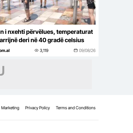
on i nxehti përvëlues, temperaturat
arrijnë deri në 40 gradë celsius
om.al
3,119
09/08/26
Marketing
Privacy Policy
Terms and Conditions