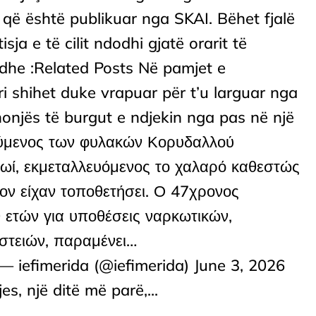
o që është publikuar nga SKAI. Bëhet fjalë
isja e të cilit ndodhi gjatë orarit të
dhe :Related Posts Në pamjet e
i shihet duke vrapuar për t’u larguar nga
onjës të burgut e ndjekin nga pas në një
τούμενος των φυλακών Κορυδαλλού
ωί, εκμεταλλευόμενος το χαλαρό καθεστώς
ον είχαν τοποθετήσει. Ο 47χρονος
0 ετών για υποθέσεις ναρκωτικών,
στειών, παραμένει…
 iefimerida (@iefimerida) June 3, 2026
s, një ditë më parë,...