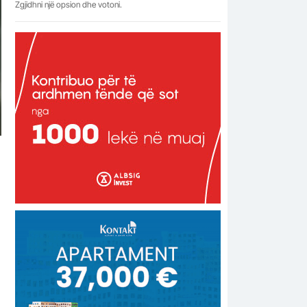
Zgjidhni një opsion dhe votoni.