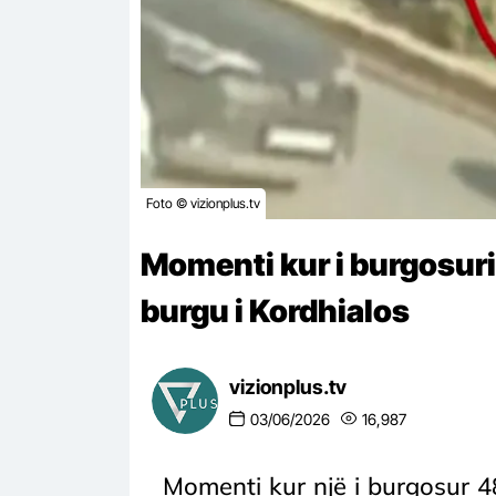
Foto © vizionplus.tv
Momenti kur i burgosuri
burgu i Kordhialos
vizionplus.tv
03/06/2026
16,987
Momenti kur një i burgosur 48