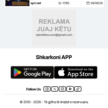
çarmatosjen e Hamasit
syri.net
17,165
09/08/26
Shkarkoni APP
Follow Us
© 2010 - 2026 - Të gjitha të drejtat e rezervuara.