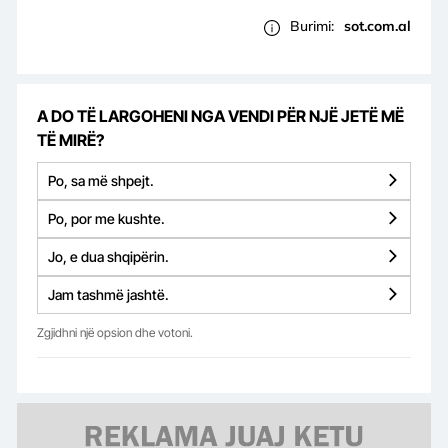
Burimi:
sot.com.al
A DO TË LARGOHENI NGA VENDI PËR NJË JETË MË
TË MIRË?
Po, sa më shpejt.
Po, por me kushte.
Jo, e dua shqipërin.
Jam tashmë jashtë.
Zgjidhni një opsion dhe votoni.