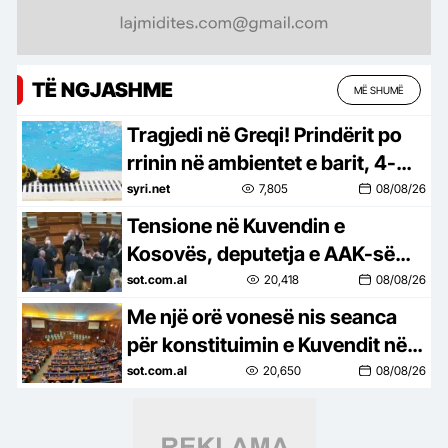
TË NGJASHME
MË SHUMË
Tragjedi në Greqi! Prindërit po
rrinin në ambientet e barit, 4-
vjeçari mbytet në pishinë
syri.net
7,805
08/08/26
Tensione në Kuvendin e
Kosovës, deputetja e AAK-së
gjuan me vezë drejt Kurtit,
sot.com.al
20,418
08/08/26
ndërpritet seanca
Me një orë vonesë nis seanca
për konstituimin e Kuvendit në
Kosovë, 109 deputetë në sallë
sot.com.al
20,650
08/08/26