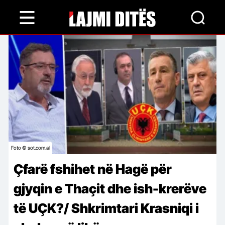
Skip
to
main
content
Foto © sot.com.al
Çfarë fshihet në Hagë për
gjyqin e Thaçit dhe ish-krerëve
të UÇK?/ Shkrimtari Krasniqi i