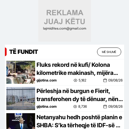
TË FUNDIT
MË SHUMË
Fluks rekord në kufi/ Kolona
kilometrike makinash, mijëra
shqiptarë përballen me pritje të
gijotina.com
5,182
09/08/26
gjata
Përleshja në burgun e Fierit,
transferohen dy të dënuar, nën
hetim 6 policë
gijotina.com
8,736
09/08/26
Netanyahu hedh poshtë planin e
SHBA: S’ka tërheqje të IDF-së pa