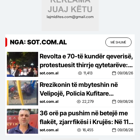
NGA: SOT.COM.AL
MË SHUMË
Revolta e 70-të kundër qeverisë,
protestuesit thirrje qytetarëve:
Bashkohuni me ne!
sot.com.al
11,413
09/08/26
Rrezikonin të mbyteshin në
Velipojë, Policia Kufitare
shpëton dy pushues
sot.com.al
22,279
09/08/26
36 orë pa pushim në betejë me
flakët, zjarrfikësi i Krujës: Në 11
vite punë, kurrë s’kam parë
sot.com.al
16,455
09/08/26
situatë kaq të vështirë