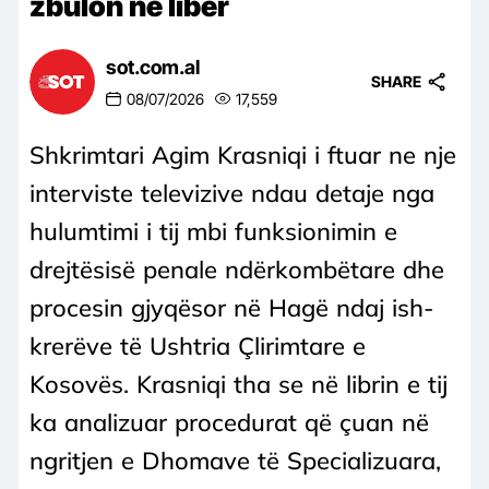
zbulon në libër
sot.com.al
SHARE
08/07/2026
17,559
Shkrimtari Agim Krasniqi i ftuar ne nje
interviste televizive ndau detaje nga
hulumtimi i tij mbi funksionimin e
drejtësisë penale ndërkombëtare dhe
procesin gjyqësor në Hagë ndaj ish-
krerëve të Ushtria Çlirimtare e
Kosovës. Krasniqi tha se në librin e tij
ka analizuar procedurat që çuan në
ngritjen e Dhomave të Specializuara,