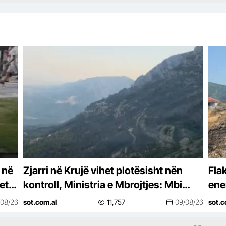
 në
Zjarri në Krujë vihet plotësisht nën
Flak
et:
kontroll, Ministria e Mbrojtjes: Mbi
ener
400 forca u angazhuan gjatë natës
ten
/08/26
sot.com.al
11,757
09/08/26
sot.c
hel