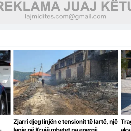
Zjarri djeg linjën e tensionit të lartë, një
Tra
-
lagje në Krujë mbetet pa energji
aks