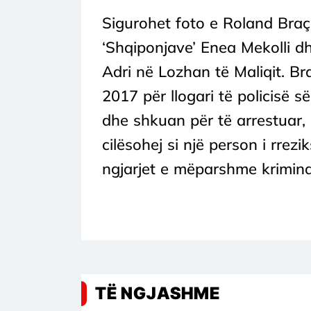
Sigurohet foto e Roland Braçell
‘Shqiponjave’ Enea Mekolli dhe
Adri në Lozhan të Maliqit. Bra
2017 për llogari të policisë së
dhe shkuan për të arrestuar, p
cilësohej si një person i rrez
ngjarjet e mëparshme krimina
TË NGJASHME