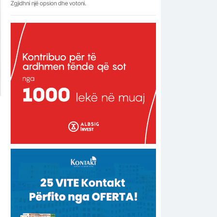
Zgjidhni një opsion dhe votoni.