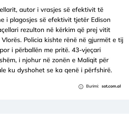
arit, autor i vrasjes së efektivit të
 i plagosjes së efektivit tjetër Edison
çellari rezulton në kërkim që prej vitit
 Vlorës. Policia kishte rënë në gjurmët e tij
or i përballën me pritë. 43-vjeçari
ikshëm, i njohur në zonën e Maliqit për
le ku dyshohet se ka qenë i përfshirë.
Burimi:
sot.com.al