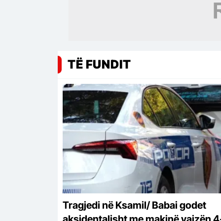
TË FUNDIT
Tragjedi në Ksamil/ Babai godet
aksidentalisht me makinë vajzën 4