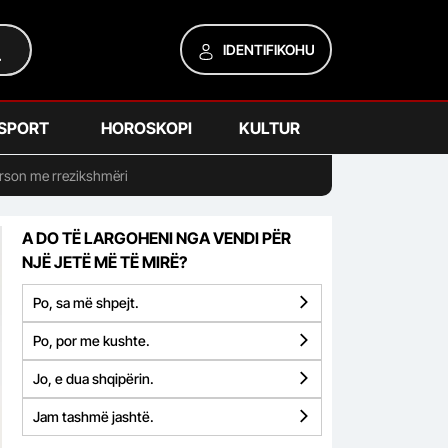
IDENTIFIKOHU
SPORT
HOROSKOPI
KULTUR
 person me rrezikshmëri
A DO TË LARGOHENI NGA VENDI PËR
NJË JETË MË TË MIRË?
Po, sa më shpejt.
Po, por me kushte.
Jo, e dua shqipërin.
Jam tashmë jashtë.