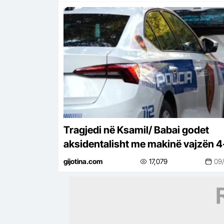
Tragjedi në Ksamil/ Babai godet
aksidentalisht me makinë vajzën 4
vjeçare, fëmija humb jetën
gijotina.com
17,079
09