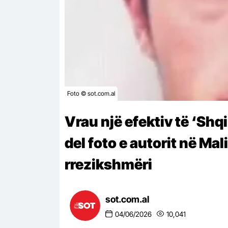
Foto © sot.com.al
Vrau një efektiv të ‘Shqi
del foto e autorit në Ma
rrezikshmëri
sot.com.al
04/06/2026
10,041