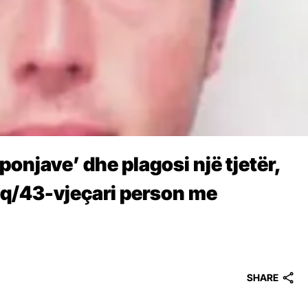
ponjave’ dhe plagosi një tjetër,
liq/43-vjeçari person me
SHARE