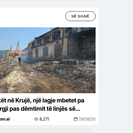
MË SHUMË
ët në Krujë, një lagje mbetet pa
gji pas dëmtimit të linjës së
sionit, vijon ndërhyrja me
om.al
8,271
09/08/26
ikopterë