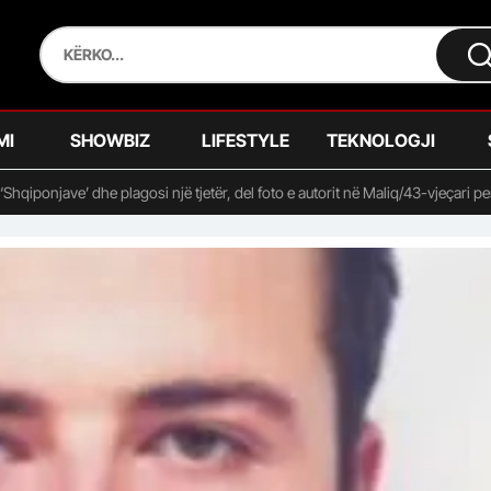
MI
SHOWBIZ
LIFESTYLE
TEKNOLOGJI
ë ‘Shqiponjave’ dhe plagosi një tjetër, del foto e autorit në Maliq/43-vjeçari