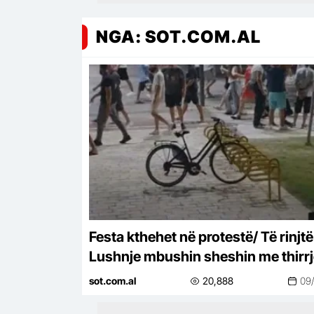
NGA: SOT.COM.AL
Festa kthehet në protestë/ Të rinjtë
Lushnje mbushin sheshin me thirrj
Rama, jepe dorëheqjen!
sot.com.al
20,888
09