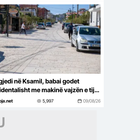
gjedi në Ksamil, babai godet
identalisht me makinë vajzën e tij,
vjeçarja ndërron jetë
oja.net
5,997
09/08/26