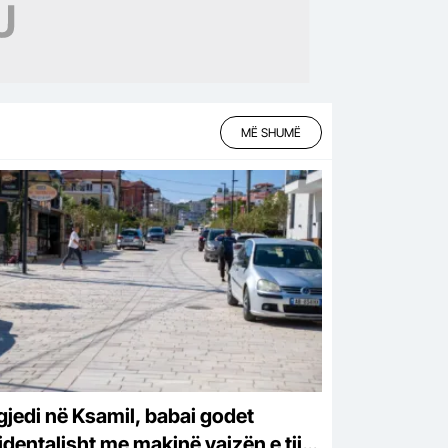
MË SHUMË
gjedi në Ksamil, babai godet
identalisht me makinë vajzën e tij,