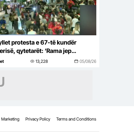
llet protesta e 67-të kundër
erisë, qytetarët: ‘Rama jep
ëheqjen’
net
13,228
05/08/26
Marketing
Privacy Policy
Terms and Conditions