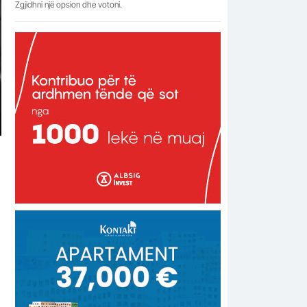
Zgjidhni një opsion dhe votoni.