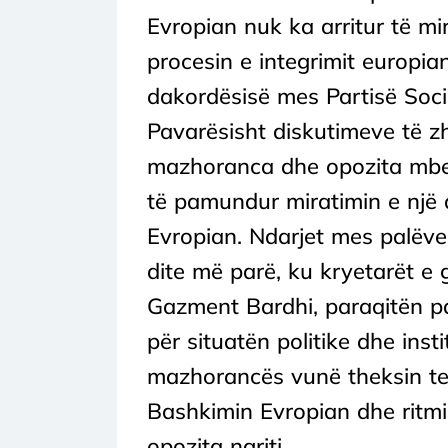
Evropian nuk ka arritur të mi
procesin e integrimit europia
dakordësisë mes Partisë Soci
Pavarësisht diskutimeve të zh
mazhoranca dhe opozita mbet
të pamundur miratimin e një
Evropian. Ndarjet mes palëve
dite më parë, ku kryetarët e
Gazment Bardhi, paraqitën p
për situatën politike dhe inst
mazhorancës vunë theksin te 
Bashkimin Evropian dhe ritmi 
opozita ngriti...