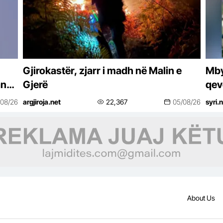
Gjirokastër, zjarr i madh në Malin e
Mby
and-
Gjerë
qev
dor
/08/26
argjiroja.net
22,367
05/08/26
syri.
About Us