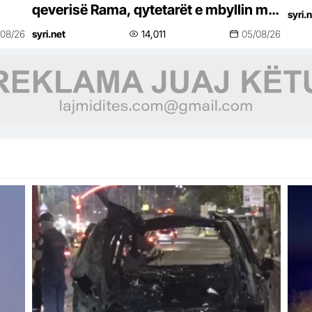
qeverisë Rama, qytetarët e mbyllin me
syri.
thirrjet: ‘Rama jep dorëheqjen’
/08/26
syri.net
14,011
05/08/26