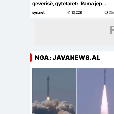
qeverisë, qytetarët: ‘Rama jep
dorëheqjen’
syri.net
13,228
05
NGA: JAVANEWS.AL