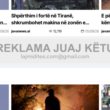
Shpërthim i fortë në Tiranë,
E p
and-
shkrumbohet makina në zonën e
këm
Laprakës. Dyshimet e para (FOTO)
/08/26
javanews.al
12,119
05/08/26
javan