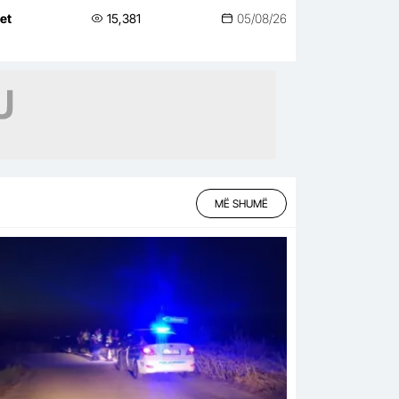
net
15,381
05/08/26
MË SHUMË