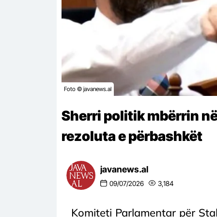
Foto © javanews.al
Sherri politik mbërrin 
rezoluta e përbashkët
javanews.al
09/07/2026
3,184
Komiteti Parlamentar për Sta