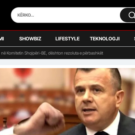
MI
SHOWBIZ
LIFESTYLE
TEKNOLOGJI
in në Komitetin Shqipëri-BE, dështon rezoluta e përbashkët