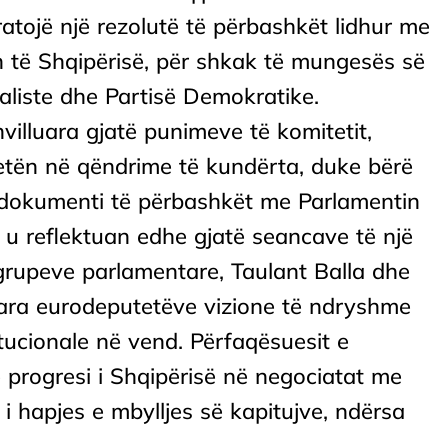
ratojë një rezolutë të përbashkët lidhur me
n të Shqipërisë, për shkak të mungesës së
aliste dhe Partisë Demokratike.
villuara gjatë punimeve të komitetit,
ën në qëndrime të kundërta, duke bërë
 dokumenti të përbashkët me Parlamentin
 u reflektuan edhe gjatë seancave të një
 grupeve parlamentare, Taulant Balla dhe
ara eurodeputetëve vizione të ndryshme
itucionale në vend. Përfaqësuesit e
progresi i Shqipërisë në negociatat me
i hapjes e mbylljes së kapitujve, ndërsa