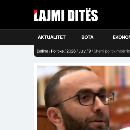
Skip
to
main
content
AKTUALITET
BOTA
EKONO
Ballina
/
Politikë
/
2026
/
July
/
9
/
Sherri politik mbërr