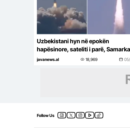
Uzbekistani hyn në epokën
hapësinore, sateliti i parë, Samark
2028, lëshohet në orbitë –
javanews.al
18,969
05
Follow Us