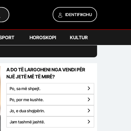
IDENTIFIKOHU
SPORT
HOROSKOPI
KULTUR
A DO TË LARGOHENI NGA VENDI PËR
NJË JETË MË TË MIRË?
Po, sa më shpejt.
Po, por me kushte.
Jo, e dua shqipërin.
Jam tashmë jashtë.