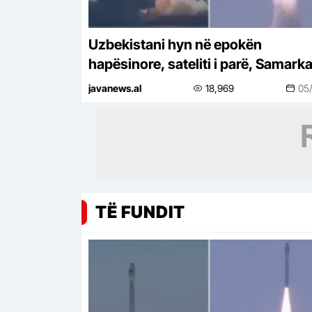
Uzbekistani hyn në epokën
hapësinore, sateliti i parë, Samark
2028, lëshohet në orbitë –
javanews.al
18,969
05
TË FUNDIT