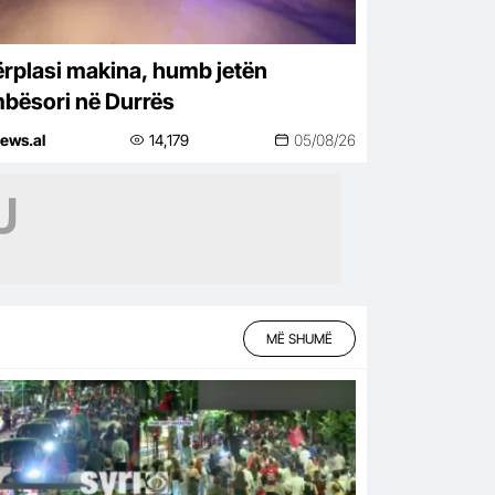
ërplasi makina, humb jetën
bësori në Durrës
ews.al
14,179
05/08/26
MË SHUMË