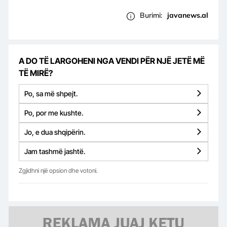
Burimi:
javanews.al
A DO TË LARGOHENI NGA VENDI PËR NJË JETË MË
TË MIRË?
Po, sa më shpejt.
Po, por me kushte.
Jo, e dua shqipërin.
Jam tashmë jashtë.
Zgjidhni një opsion dhe votoni.