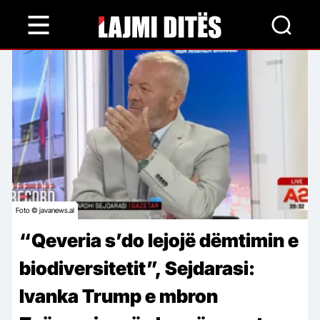
Skip
to
main
content
Foto © javanews.al
“Qeveria s’do lejojë dëmtimin e
biodiversitetit”, Sejdarasi:
Ivanka Trump e mbron