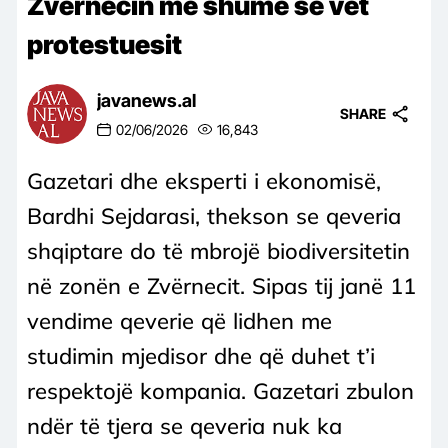
Zvërnecin më shumë se vet
protestuesit
javanews.al
SHARE
02/06/2026
16,843
Gazetari dhe eksperti i ekonomisë,
Bardhi Sejdarasi, thekson se qeveria
shqiptare do të mbrojë biodiversitetin
në zonën e Zvërnecit. Sipas tij janë 11
vendime qeverie që lidhen me
studimin mjedisor dhe që duhet t’i
respektojë kompania. Gazetari zbulon
ndër të tjera se qeveria nuk ka