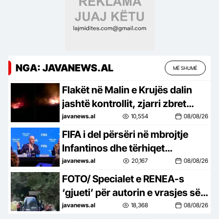
NGA: JAVANEWS.AL
MË SHUMË
Flakët në Malin e Krujës dalin
jashtë kontrollit, zjarri zbret
drejt zonave të banuara
javanews.al
10,554
08/08/26
FIFA i del përsëri në mbrojtje
Infantinos dhe tërhiqet
përfundimisht nga shitja e
javanews.al
20,167
08/08/26
aksioneve të Botërorit!
FOTO/ Specialet e RENEA-s
‘gjueti’ për autorin e vrasjes së
ushtarakut, kontrolle edhe në
javanews.al
18,368
08/08/26