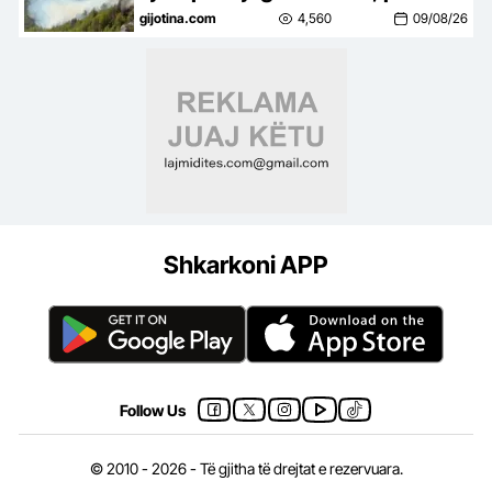
flakët u përhapën në malin e
gijotina.com
4,560
09/08/26
Krujës
Shkarkoni APP
Follow Us
© 2010 - 2026 - Të gjitha të drejtat e rezervuara.