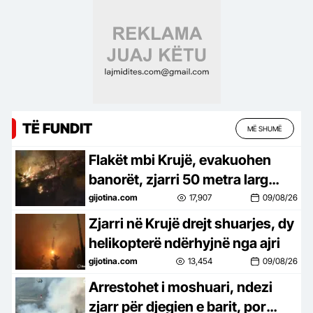
varrezat e qytetit! Gjurmim me
dron për lokalizimin
TË FUNDIT
MË SHUMË
Flakët mbi Krujë, evakuohen
banorët, zjarri 50 metra larg
spitalit
gijotina.com
17,907
09/08/26
Zjarri në Krujë drejt shuarjes, dy
helikopterë ndërhyjnë nga ajri
gijotina.com
13,454
09/08/26
Arrestohet i moshuari, ndezi
zjarr për djegien e barit, por