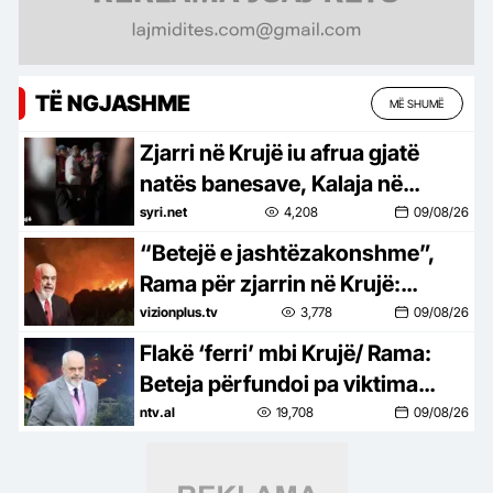
TË NGJASHME
MË SHUMË
Zjarri në Krujë iu afrua gjatë
natës banesave, Kalaja në
terren: Banorët në ankth, po
syri.net
4,208
09/08/26
luftojnë me flakët
“Betejë e jashtëzakonshme”,
Rama për zjarrin në Krujë:
Bilanci mund të kishte qenë
vizionplus.tv
3,778
09/08/26
tragjik, siç po ndodh në vende të
Flakë ‘ferri’ mbi Krujë/ Rama:
tjera të Europës
Beteja përfundoi pa viktima…
ntv.al
19,708
09/08/26