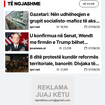
TË NGJASHME
MË SHUMË
Gazetari: Nën udhëheqjen e
grupit socialisto-mafioz të aksit
Rrogozhinë-Peqin-Elbasan,
syri.net
19,158
07/08/26
Kavaja po pushtohet
U konfirmua në Senat, Wendt
me firmën e Trump bëhet
zyrtarisht ambasador në
javanews.al
23,518
07/08/26
Shqipëri
8 ditë protestë kundër reformës
territoriale, banorët: Divjaka të
mbetet bashki, nisin peticionin
syri.net
21,991
07/08/26