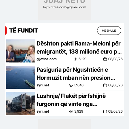
TË FUNDIT
MË SHUMË
Dështon pakti Rama-Meloni për
emigrantët, 138 milionë euro për
një qendër bosh
gijotina.com
6,129
08/08/26
Pasiguria për Ngushticën e
Hormuzit mban nën presion
tregjet
syri.net
17,640
08/08/26
Lushnje/ Flakët përfshijnë
furgonin që vinte nga
Maqedonia e Veriut, shkak
syri.net
3,929
08/08/26
ishte…