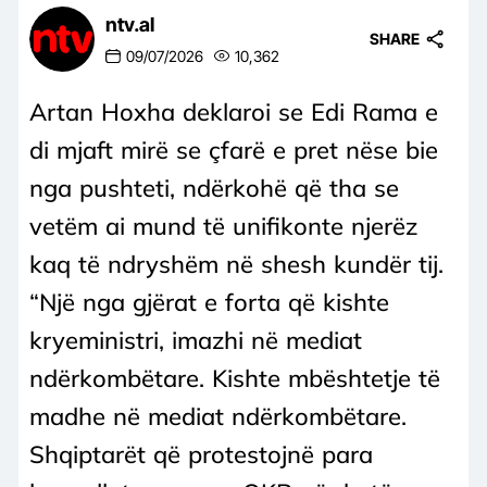
ntv.al
SHARE
09/07/2026
10,362
Artan Hoxha deklaroi se Edi Rama e
di mjaft mirë se çfarë e pret nëse bie
nga pushteti, ndërkohë që tha se
vetëm ai mund të unifikonte njerëz
kaq të ndryshëm në shesh kundër tij.
“Një nga gjërat e forta që kishte
kryeministri, imazhi në mediat
ndërkombëtare. Kishte mbështetje të
madhe në mediat ndërkombëtare.
Shqiptarët që protestojnë para