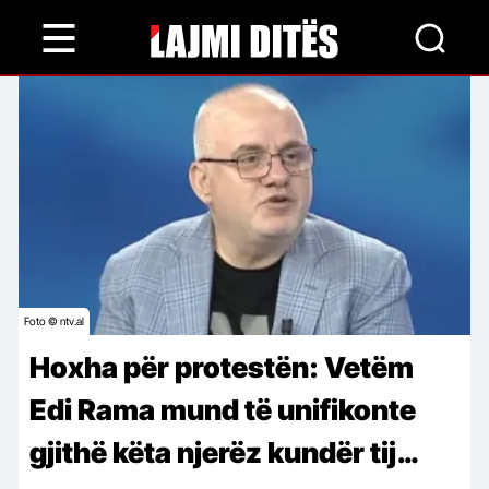
Skip
to
main
content
Foto © ntv.al
Hoxha për protestën: Vetëm
Edi Rama mund të unifikonte
gjithë këta njerëz kundër tij…