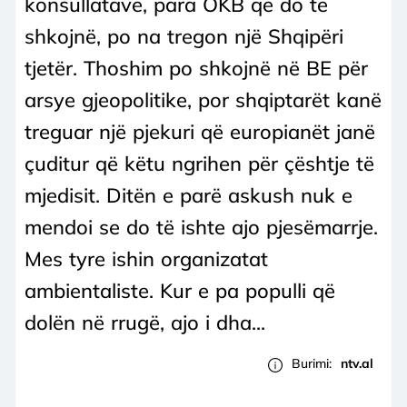
konsullatave, para OKB që do të
shkojnë, po na tregon një Shqipëri
tjetër. Thoshim po shkojnë në BE për
arsye gjeopolitike, por shqiptarët kanë
treguar një pjekuri që europianët janë
çuditur që këtu ngrihen për çështje të
mjedisit. Ditën e parë askush nuk e
mendoi se do të ishte ajo pjesëmarrje.
Mes tyre ishin organizatat
ambientaliste. Kur e pa populli që
dolën në rrugë, ajo i dha...
Burimi:
ntv.al