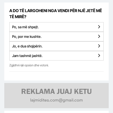
A DO TË LARGOHENI NGA VENDI PËR NJË JETË MË
TË MIRË?
Po, sa më shpejt.
Po, por me kushte.
Jo, e dua shqipërin.
Jam tashmë jashtë.
Zgjidhni një opsion dhe votoni.