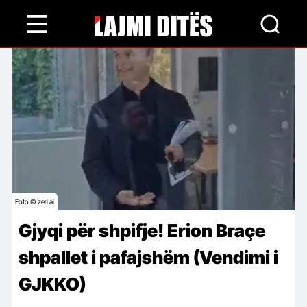
Skip
to
main
content
Foto © zeri.ai
Gjyqi për shpifje! Erion Braçe
shpallet i pafajshëm (Vendimi i
GJKKO)