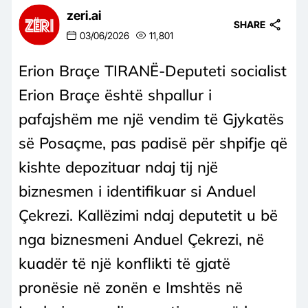
zeri.ai
SHARE
03/06/2026
11,801
Erion Braçe TIRANË-Deputeti socialist
Erion Braçe është shpallur i
pafajshëm me një vendim të Gjykatës
së Posaçme, pas padisë për shpifje që
kishte depozituar ndaj tij një
biznesmen i identifikuar si Anduel
Çekrezi. Kallëzimi ndaj deputetit u bë
nga biznesmeni Anduel Çekrezi, në
kuadër të një konflikti të gjatë
pronësie në zonën e Imshtës në