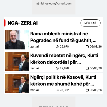
NGA: ZERI.AI
MË SHUMË
Rama mbledh ministrat në
Pogradec në fund të gushtit,
çfarë do të ndodhë para sezonit
zeri.ai
25,670
06/08/26
të ri politik
Kuvendi mbetet në ngërç, Kurti
kërkon dakordësi për
presidentin: Të ulemi në tryezën
zeri.ai
22,878
06/08/26
e bisedimeve
Ngërçi politik në Kosovë, Kurti
kërkon më shumë kohë për
marrëveshje! Shtyhet seanca e
zeri.ai
23,982
06/08/26
Kuvendit