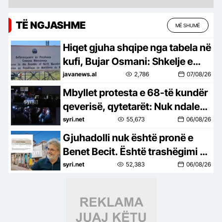
TË NGJASHME
MË SHUMË
Hiqet gjuha shqipe nga tabela në
kufi, Bujar Osmani: Shkelje e
ligjit dhe provokim i qëllimshëm
javanews.al
2,786
07/08/26
Mbyllet protesta e 68-të kundër
qeverisë, qytetarët: Nuk ndalemi
deri në largimin e Ramës
syri.net
55,673
06/08/26
Gjuhadolli nuk është pronë e
Benet Becit. Është trashëgimi e
Shkodrës
syri.net
52,383
06/08/26