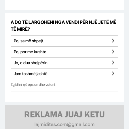
A DO TË LARGOHENI NGA VENDI PËR NJË JETË MË
TË MIRË?
Po, sa më shpejt.
Po, por me kushte.
Jo, e dua shqipërin.
Jam tashmë jashtë.
Zgjidhni një opsion dhe votoni.