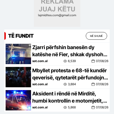
TË FUNDIT
MË SHUMË
Zjarri përfshin banesën dy
katëshe në Fier, shkak dyshohet
një shkëndijë elektrike
sot.com.al
6,539
07/08/26
Mbyllet protesta e 68-të kundër
qeverisë, qytetarët përfundojnë
marshimin: Nesër më shumë!
sot.com.al
3,884
07/08/26
Rama jep dorëheqjen!
Aksident i rëndë në Mirditë,
humbi kontrollin e motomjetit,
ndërron jetë 38-vjeçari
sot.com.al
5,868
07/08/26