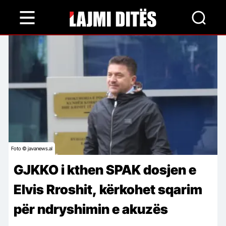
Skip
to
main
content
Foto © javanews.al
GJKKO i kthen SPAK dosjen e
Elvis Rroshit, kërkohet sqarim
për ndryshimin e akuzës