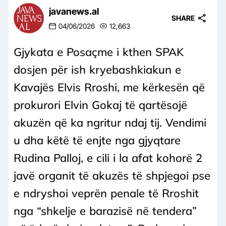
javanews.al
SHARE
04/06/2026
12,663
Gjykata e Posaçme i kthen SPAK
dosjen për ish kryebashkiakun e
Kavajës Elvis Rroshi, me kërkesën që
prokurori Elvin Gokaj të qartësojë
akuzën që ka ngritur ndaj tij. Vendimi
u dha këtë të enjte nga gjyqtare
Rudina Palloj, e cili i la afat kohorë 2
javë organit të akuzës të shpjegoi pse
e ndryshoi veprën penale të Rroshit
nga “shkelje e barazisë në tendera”