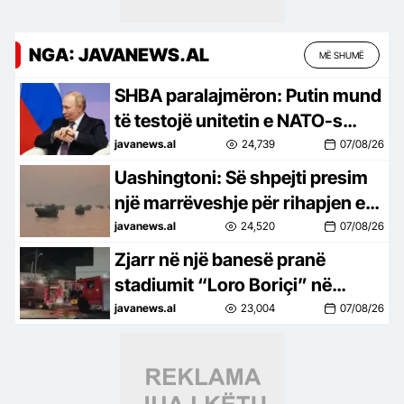
NGA: JAVANEWS.AL
MË SHUMË
SHBA paralajmëron: Putin mund
të testojë unitetin e NATO-s
duke sulmuar një vend anëtar
javanews.al
24,739
07/08/26
Uashingtoni: Së shpejti presim
një marrëveshje për rihapjen e
Ngushticës së Hormuzit
javanews.al
24,520
07/08/26
Zjarr në një banesë pranë
stadiumit “Loro Boriçi” në
Shkodër, shmangen pasojat në
javanews.al
23,004
07/08/26
njerëz