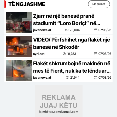
TË NGJASHME
MË SHUMË
Zjarr në një banesë pranë
stadiumit “Loro Boriçi” në
Shkodër, shmangen pasojat në
javanews.al
23,004
07/08/26
njerëz
VIDEO/ Përfshihet nga flakët një
banesë në Shkodër
syri.net
19,783
07/08/26
Flakët shkrumbojnë makinën në
mes të Fierit, nuk ka të lënduar!
Shkak dyshohet një shkëndijë
javanews.al
21,944
07/08/26
elektrike