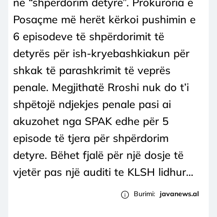
në “shpërdorim detyre”. Prokuroria e
Posaçme më herët kërkoi pushimin e
6 episodeve të shpërdorimit të
detyrës për ish-kryebashkiakun për
shkak të parashkrimit të veprës
penale. Megjithatë Rroshi nuk do t’i
shpëtojë ndjekjes penale pasi ai
akuzohet nga SPAK edhe për 5
episode të tjera për shpërdorim
detyre. Bëhet fjalë për një dosje të
vjetër pas një auditi te KLSH lidhur...
Burimi:
javanews.al