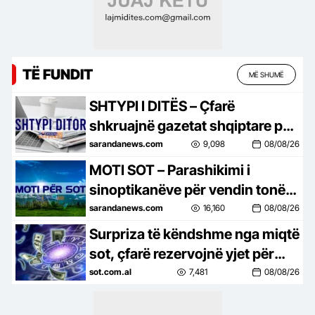
TË FUNDIT
MË SHUMË
SHTYPI I DITËS – Çfarë
shkruajnë gazetat shqiptare për
ditën e sotme, e shtunë, 8 gusht
sarandanews.com
9,098
08/08/26
2026…
MOTI SOT – Parashikimi i
sinoptikanëve për vendin tonë,
për ditën e shtunë, 8 gusht
sarandanews.com
16,160
08/08/26
2026…
Surpriza të këndshme nga miqtë
sot, çfarë rezervojnë yjet për
çdo shenjë
sot.com.al
7,481
08/08/26