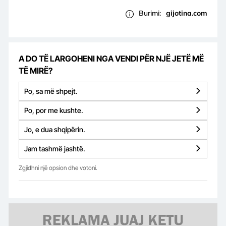
Burimi:
gijotina.com
A DO TË LARGOHENI NGA VENDI PËR NJË JETË MË
TË MIRË?
Po, sa më shpejt.
Po, por me kushte.
Jo, e dua shqipërin.
Jam tashmë jashtë.
Zgjidhni një opsion dhe votoni.