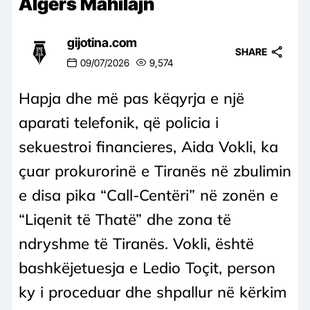
Algers Mahilajn
gijotina.com
SHARE
09/07/2026
9,574
Hapja dhe më pas këqyrja e një
aparati telefonik, që policia i
sekuestroi financieres, Aida Vokli, ka
çuar prokurorinë e Tiranës në zbulimin
e disa pika “Call-Centëri” në zonën e
“Liqenit të Thatë” dhe zona të
ndryshme të Tiranës. Vokli, është
bashkëjetuesja e Ledio Toçit, person
ky i proceduar dhe shpallur në kërkim