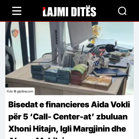
Skip
to
main
content
Foto © gijotina.com
Bisedat e financieres Aida Vokli
për 5 ‘Call- Center-at’ zbuluan
Xhoni Hitajn, Igli Margjinin dhe