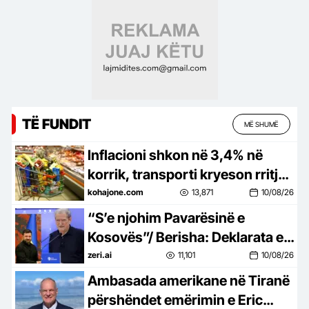
TË FUNDIT
MË SHUMË
Inflacioni shkon në 3,4% në
korrik, transporti kryeson rritjen
e çmimeve me 8%
kohajone.com
13,871
10/08/26
“S’e njohim Pavarësinë e
Kosovës”/ Berisha: Deklarata e
Zelensky-t e papranueshme,
zeri.ai
11,101
10/08/26
jashtë çdo konteksti historik
Ambasada amerikane në Tiranë
përshëndet emërimin e Eric