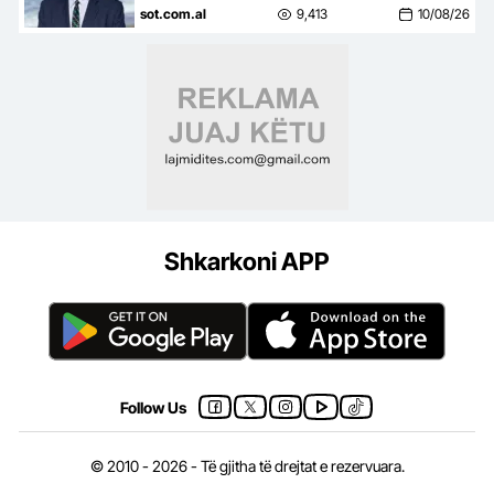
Wendt si ambasador dhe
sot.com.al
9,413
10/08/26
konfirmon se diplomati do të…
Shkarkoni APP
Follow Us
© 2010 - 2026 - Të gjitha të drejtat e rezervuara.