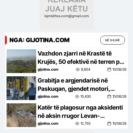
NGA: GIJOTINA.COM
MË SHUMË
Vazhdon zjarri në Krastë të
Krujës, 50 efektivë në terren për
izolimin e flakëve
gijotina.com
8,854
10/08/26
Grabitja e argjendarisë në
Paskuqan, gjendet motori,
dyshohet se u përdor nga
gijotina.com
10,430
10/08/26
autorët
Katër të plagosur nga aksidenti
në aksin rrugor Levan-
Tepeplenë
gijotina.com
12,750
10/08/26