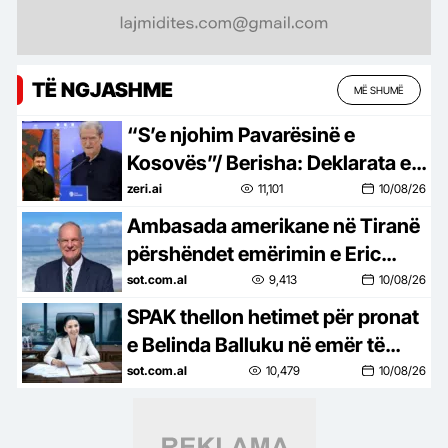
TË NGJASHME
MË SHUMË
“S’e njohim Pavarësinë e
Kosovës”/ Berisha: Deklarata e
Zelensky-t e papranueshme,
zeri.ai
11,101
10/08/26
jashtë çdo konteksti historik
Ambasada amerikane në Tiranë
përshëndet emërimin e Eric
Wendt si ambasador dhe
sot.com.al
9,413
10/08/26
konfirmon se diplomati do të…
SPAK thellon hetimet për pronat
e Belinda Balluku në emër të
“prestanomeve”, prokurorët
sot.com.al
10,479
10/08/26
specialë në gjurmët e një…