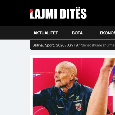
Skip
to
main
content
AKTUALITET
BOTA
EKONO
Ballina
/
Sport
/
2026
/
July
/
9
/
“Bëhet shumë zhurmë”/ 