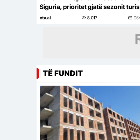
Siguria, prioritet gjatë sezonit turis
ntv.al
8,017
06
TË FUNDIT