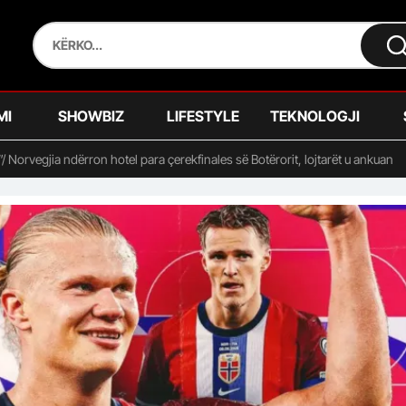
MI
SHOWBIZ
LIFESTYLE
TEKNOLOGJI
Norvegjia ndërron hotel para çerekfinales së Botërorit, lojtarët u ankuan