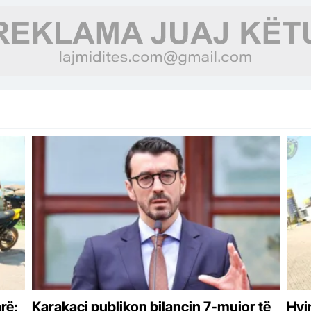
situatën
rë:
Karakaçi publikon bilancin 7-mujor të
Hyj