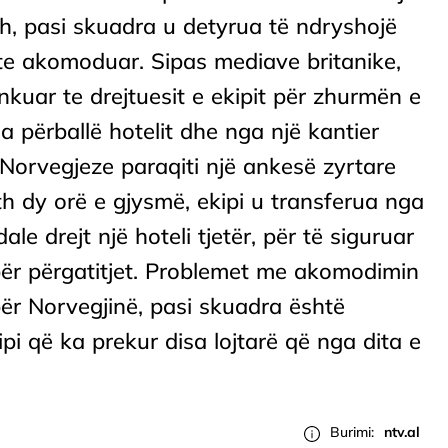
sh, pasi skuadra u detyrua të ndryshojë
hte akomoduar. Sipas mediave britanike,
nkuar te drejtuesit e ekipit për zhurmën e
 përballë hotelit dhe nga një kantier
 Norvegjeze paraqiti një ankesë zyrtare
h dy orë e gjysmë, ekipi u transferua nga
e drejt një hoteli tjetër, për të siguruar
ër përgatitjet. Problemet me akomodimin
për Norvegjinë, pasi skuadra është
pi që ka prekur disa lojtarë që nga dita e
Burimi:
ntv.al