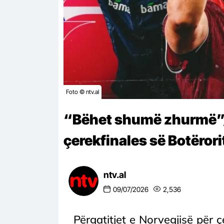
Foto © ntv.al
“Bëhet shumë zhurmë”/ 
çerekfinales së Botërori
ntv.al
09/07/2026
2,536
Përgatitjet e Norvegjisë për 