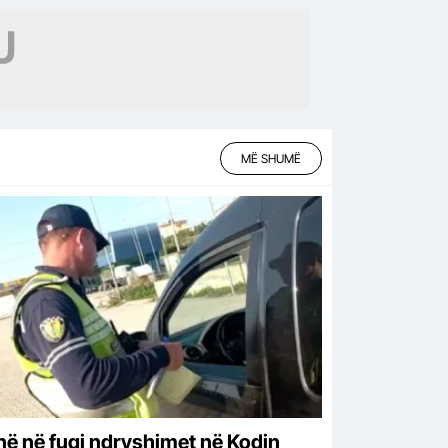
MË SHUMË
në në fuqi ndryshimet në Kodin