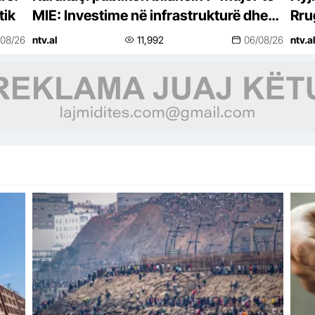
tik
MIE: Investime në infrastrukturë dhe
Rrug
energji
hiq
/08/26
ntv.al
11,992
06/08/26
ntv.al