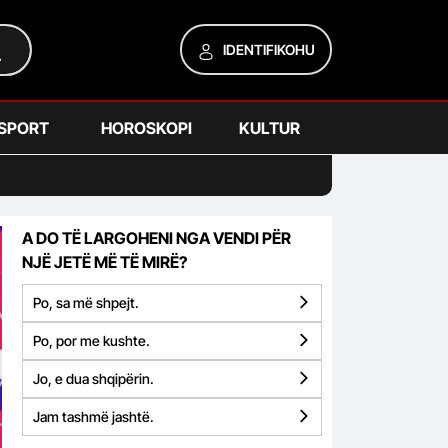
IDENTIFIKOHU
SPORT
HOROSKOPI
KULTUR
A DO TË LARGOHENI NGA VENDI PËR
NJË JETË MË TË MIRË?
Po, sa më shpejt.
Po, por me kushte.
Jo, e dua shqipërin.
Jam tashmë jashtë.