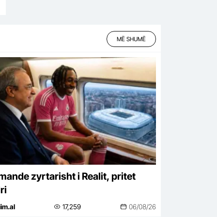
MË SHUMË
ande zyrtarisht i Realit, pritet
ri
iim.al
17,259
06/08/26