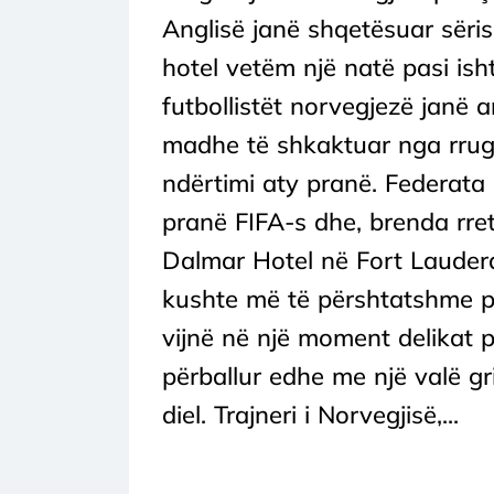
Anglisë janë shqetësuar sëri
hotel vetëm një natë pasi is
futbollistët norvegjezë janë a
madhe të shkaktuar nga rruga
ndërtimi aty pranë. Federata
pranë FIFA-s dhe, brenda rret
Dalmar Hotel në Fort Lauderdal
kushte më të përshtatshme p
vijnë në një moment delikat 
përballur edhe me një valë gri
diel. Trajneri i Norvegjisë,...