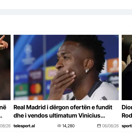
 në
Real Madrid i dërgon ofertën e fundit
Diom
dhe i vendos ultimatum Vinicius
Rod
Junior. Arsenal po ndjek me sy e vesh
/08/26
telesport.al
14,280
06/08/26
sport