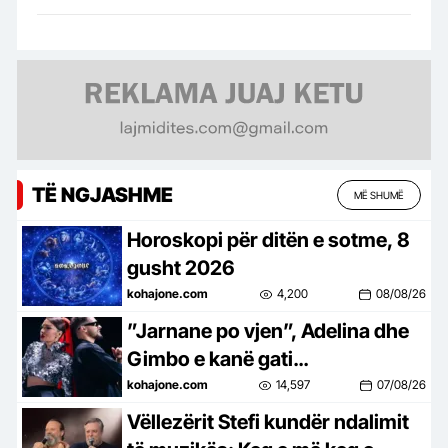
TË NGJASHME
MË SHUMË
Horoskopi për ditën e sotme, 8
gusht 2026
kohajone.com
4,200
08/08/26
”Jarnane po vjen”, Adelina dhe
Gimbo e kanë gati
bashkëpunimin e parë
kohajone.com
14,597
07/08/26
Vëllezërit Stefi kundër ndalimit