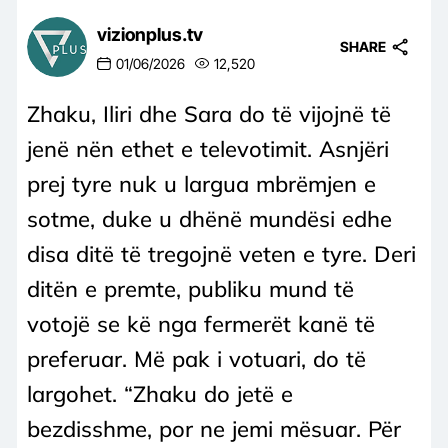
vizionplus.tv
SHARE
01/06/2026
12,520
Zhaku, Iliri dhe Sara do të vijojnë të
jenë nën ethet e televotimit. Asnjëri
prej tyre nuk u largua mbrëmjen e
sotme, duke u dhënë mundësi edhe
disa ditë të tregojnë veten e tyre. Deri
ditën e premte, publiku mund të
votojë se kë nga fermerët kanë të
preferuar. Më pak i votuari, do të
largohet. “Zhaku do jetë e
bezdisshme, por ne jemi mësuar. Për