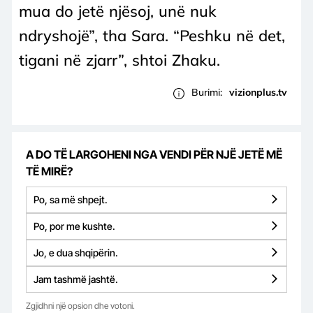
mua do jetë njësoj, unë nuk
ndryshojë”, tha Sara. “Peshku në det,
tigani në zjarr”, shtoi Zhaku.
Burimi:
vizionplus.tv
A DO TË LARGOHENI NGA VENDI PËR NJË JETË MË
TË MIRË?
Po, sa më shpejt.
Po, por me kushte.
Jo, e dua shqipërin.
Jam tashmë jashtë.
Zgjidhni një opsion dhe votoni.