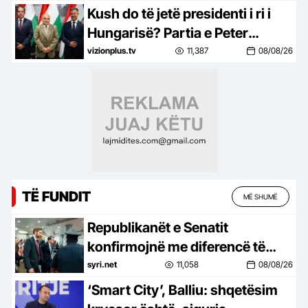
(VIDEO)
Kush do të jetë presidenti i ri i
Hungarisë? Partia e Peter
Magyar zgjedh sot mes 3
vizionplus.tv
11,387
08/08/26
kandidatëve
TË FUNDIT
MË SHUMË
Republikanët e Senatit
konfirmojnë me diferencë të
ngushtë Todd Blanche si
syri.net
11,058
08/08/26
Prokuror të Përgjithshëm
‘Smart City’, Balliu: shqetësim