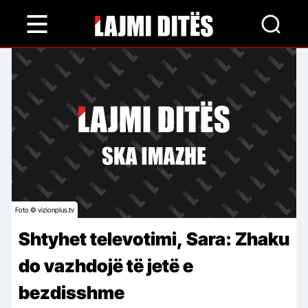
Skip
to
main
content
Foto © vizionplus.tv
Shtyhet televotimi, Sara: Zhaku
do vazhdojë të jetë e
bezdisshme