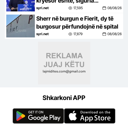
kryesor është, siguria
kombëtare, të dhënat e
syri.net
17,595
08/08/26
qytetarëve dhe paratë e
Sherr në burgun e Fierit, dy të
shqiptarëve…
burgosur përfundojnë në spital
syri.net
17,879
08/08/26
Shkarkoni APP