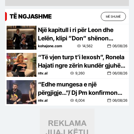
TË NGJASHME
MË SHUMË
Një kapitull i ri për Leon dhe
Lelën, klipi ”Don” shënon
rikthimin e çiftit nga BBVK3
kohajone.com
14,562
06/08/26
“Të vjen turp t’i lexosh”, Ronela
Hajati ngre zërin kundër gjuhës
së urrejtjes në rrjetet sociale
ntv.al
9,260
06/08/26
“Edhe mungesa e një
përgjigje…”/ Dj Pm konfirmon
ndarjen nga Sara?
ntv.al
6,004
06/08/26