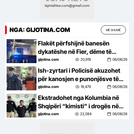
NGA: GIJOTINA.COM
MË SHUMË
Flakët përfshijnë banesën
dykatëshe në Fier, dëme të
mëdha materiale
gijotina.com
20,919
06/08/26
Ish-zyrtari i Policisë akuzohet
për kanosjen e punonjësve të
një hoteli në Dhërmi
gijotina.com
19,479
06/08/26
Ekstradohet nga Kolumbia në
Shqipëri “kimisti” i drogës në
Frakull, i dënuar me 14 vite burg
gijotina.com
22,084
06/08/26