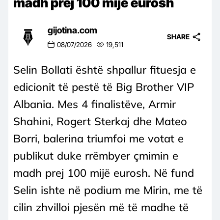
madh prej 100 mijë eurosh
gijotina.com
SHARE
08/07/2026
19,511
Selin Bollati është shpallur fituesja e
edicionit të pestë të Big Brother VIP
Albania. Mes 4 finalistëve, Armir
Shahini, Rogert Sterkaj dhe Mateo
Borri, balerina triumfoi me votat e
publikut duke rrëmbyer çmimin e
madh prej 100 mijë eurosh. Në fund
Selin ishte në podium me Mirin, me të
cilin zhvilloi pjesën më të madhe të