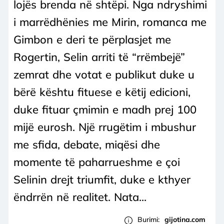
lojës brenda në shtëpi. Nga ndryshimi
i marrëdhënies me Mirin, romanca me
Gimbon e deri te përplasjet me
Rogertin, Selin arriti të “rrëmbejë”
zemrat dhe votat e publikut duke u
bërë kështu fituese e këtij edicioni,
duke fituar çmimin e madh prej 100
mijë eurosh. Një rrugëtim i mbushur
me sfida, debate, miqësi dhe
momente të paharrueshme e çoi
Selinin drejt triumfit, duke e kthyer
ëndrrën në realitet. Nata...
Burimi:
gijotina.com