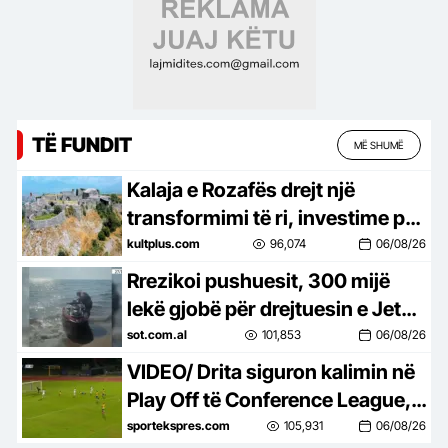
TË FUNDIT
MË SHUMË
Kalaja e Rozafës drejt një
transformimi të ri, investime për
trashëgiminë dhe turizmin
kultplus.com
96,074
06/08/26
Rrezikoi pushuesit, 300 mijë
lekë gjobë për drejtuesin e Jet
Ski në Zvërnec
sot.com.al
101,853
06/08/26
VIDEO/ Drita siguron kalimin në
Play Off të Conference League, e
mbyll me një ndeshje takimin
sportekspres.com
105,931
06/08/26