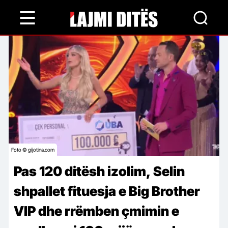
Skip
to
main
content
Foto © gijotina.com
Pas 120 ditësh izolim, Selin
shpallet fituesja e Big Brother
VIP dhe rrëmben çmimin e