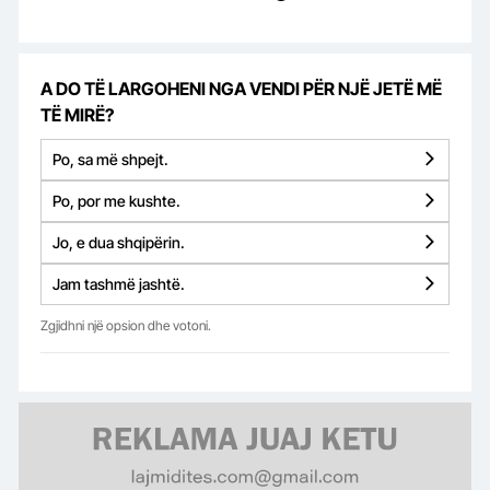
A DO TË LARGOHENI NGA VENDI PËR NJË JETË MË
TË MIRË?
Po, sa më shpejt.
Po, por me kushte.
Jo, e dua shqipërin.
Jam tashmë jashtë.
Zgjidhni një opsion dhe votoni.