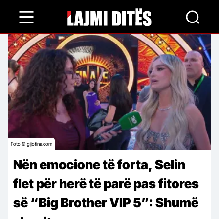
Skip
to
main
content
Foto © gijotina.com
Nën emocione të forta, Selin
flet për herë të parë pas fitores
së “Big Brother VIP 5”: Shumë