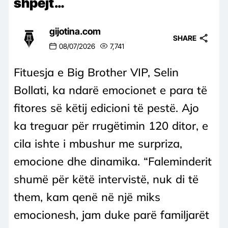
shpejt…
gijotina.com
SHARE
08/07/2026
7,741
Fituesja e Big Brother VIP, Selin
Bollati, ka ndarë emocionet e para të
fitores së këtij edicioni të pestë. Ajo
ka treguar për rrugëtimin 120 ditor, e
cila ishte i mbushur me surpriza,
emocione dhe dinamika. “Faleminderit
shumë për këtë intervistë, nuk di të
them, kam qenë në një miks
emocionesh, jam duke parë familjarët