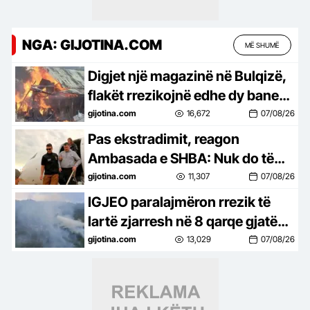
NGA: GIJOTINA.COM
MË SHUMË
Digjet një magazinë në Bulqizë,
flakët rrezikojnë edhe dy banesa
pranë saj
gijotina.com
16,672
07/08/26
Pas ekstradimit, reagon
Ambasada e SHBA: Nuk do të
ketë strehë për ata që i
gijotina.com
11,307
07/08/26
shmangen drejtësisë
IGJEO paralajmëron rrezik të
lartë zjarresh në 8 qarqe gjatë
fundjavës
gijotina.com
13,029
07/08/26