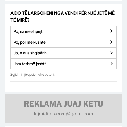
A DO TË LARGOHENI NGA VENDI PËR NJË JETË MË
TË MIRË?
Po, sa më shpejt.
Po, por me kushte.
Jo, e dua shqipërin.
Jam tashmë jashtë.
Zgjidhni një opsion dhe votoni.