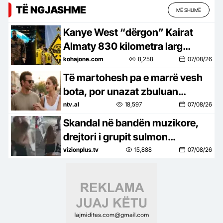
TË NGJASHME
MË SHUMË
Kanye West “dërgon” Kairat
Almaty 830 kilometra larg
shtëpisë për ndeshjen e
kohajone.com
8,258
07/08/26
Champions League
Të martohesh pa e marrë vesh
bota, por unazat zbuluan
gjithçka
ntv.al
18,597
07/08/26
Skandal në bandën muzikore,
drejtori i grupit sulmon
s*ksualisht këngëtaren e
vizionplus.tv
15,888
07/08/26
famshme, del VIDEO