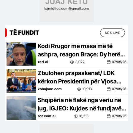
TË FUNDIT
MË SHUMË
Kodi Rrugor me masa më të
ashpra, reagon Braçe: Dy herë
janë boll për të vrarë…jo pasurim
zeri.ai
8,022
07/08/26
për policët (VIDEO)
Zbulohen prapaskenat/ LDK
kërkon Presidentin për Vjosa
Osmanin, kurse Kurti i ofron…
kohajone.com
10,913
07/08/26
Shqipëria në flakë nga veriu në
jug, IGJEO: Kujdes në fundjavë,
rrezik i lartë për zjarre në 8
sot.com.al
16,313
07/08/26
qarqe