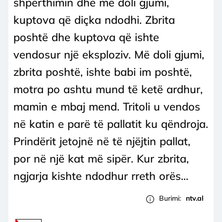
shpërthimin dhe më doli gjumi,
kuptova që diçka ndodhi. Zbrita
poshtë dhe kuptova që ishte
vendosur një eksploziv. Më doli gjumi,
zbrita poshtë, ishte babi im poshtë,
motra po ashtu mund të ketë ardhur,
mamin e mbaj mend. Tritoli u vendos
në katin e parë të pallatit ku qëndroja.
Prindërit jetojnë në të njëjtin pallat,
por në një kat më sipër. Kur zbrita,
ngjarja kishte ndodhur rreth orës...
Burimi:
ntv.al