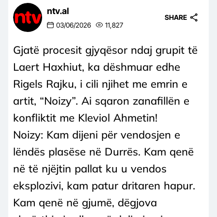
ntv.al
SHARE
03/06/2026
11,827
Gjatë procesit gjyqësor ndaj grupit të
Laert Haxhiut, ka dëshmuar edhe
Rigels Rajku, i cili njihet me emrin e
artit, “Noizy”. Ai sqaron zanafillën e
konfliktit me Kleviol Ahmetin!
Noizy: Kam dijeni për vendosjen e
lëndës plasëse në Durrës. Kam qenë
në të njëjtin pallat ku u vendos
eksplozivi, kam patur dritaren hapur.
Kam qenë në gjumë, dëgjova