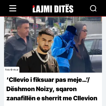
Skip
to
main
content
Foto © ntv.al
‘Cllevio i fiksuar pas meje…’/
Dëshmon Noizy, sqaron
zanafillën e sherrit me Cllevion