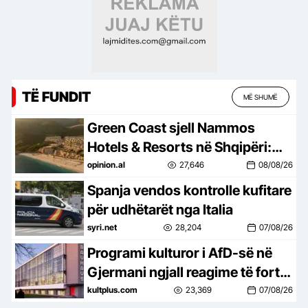
TË FUNDIT
MË SHUMË
Green Coast sjell Nammos
Hotels & Resorts në Shqipëri:
Destinacion i ri lifestyle
opinion.al
27,646
08/08/26
Spanja vendos kontrolle kufitare
për udhëtarët nga Italia
syri.net
28,204
07/08/26
Programi kulturor i AfD-së në
Gjermani ngjall reagime të forta
në botën e artit
kultplus.com
23,369
07/08/26