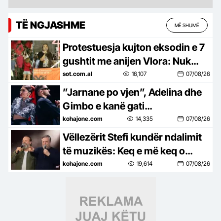
TË NGJASHME
MË SHUMË
Protestuesja kujton eksodin e 7
gushtit me anijen Vlora: Nuk
duam më të ikim, Shqipëria
sot.com.al
16,107
07/08/26
është e jona!
”Jarnane po vjen”, Adelina dhe
Gimbo e kanë gati
bashkëpunimin e parë
kohajone.com
14,335
07/08/26
Vëllezërit Stefi kundër ndalimit
të muzikës: Keq e më keq o
Rame! Ia nxive jetën këtij populli
kohajone.com
19,614
07/08/26