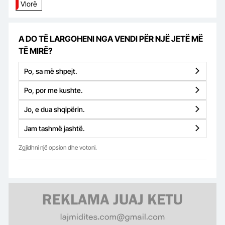
Vlorë
A DO TË LARGOHENI NGA VENDI PËR NJË JETË MË
TË MIRË?
Po, sa më shpejt.
Po, por me kushte.
Jo, e dua shqipërin.
Jam tashmë jashtë.
Zgjidhni një opsion dhe votoni.