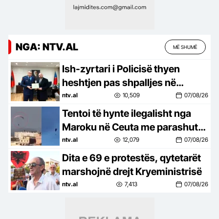
NGA: NTV.AL
MË SHUMË
Ish-zyrtari i Policisë thyen
heshtjen pas shpalljes në
kërkim: Nuk nxora armë, kërkoj
ntv.al
10,509
07/08/26
ndjesë për fyerjet
Tentoi të hynte ilegalisht nga
Maroku në Ceuta me parashutë,
i riu humb jetën tragjikisht
ntv.al
12,079
07/08/26
Dita e 69 e protestës, qytetarët
marshojnë drejt Kryeministrisë
ntv.al
7,413
07/08/26