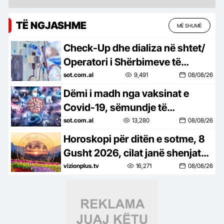
TË NGJASHME
MË SHUMË
Check-Up dhe dializa në shtet/
Operatori i Shërbimeve të
Integruara të Sterilizimit zgjeron
sot.com.al
9,491
08/08/26
kompetencat
Dëmi i madh nga vaksinat e
Covid-19, sëmundje të
ndryshme dhe atake në mosha
sot.com.al
13,280
08/08/26
të reja, Alfred Cako sulme të
Horoskopi për ditën e sotme, 8
ashpra…
Gusht 2026, cilat janë shenjat
më me fat
vizionplus.tv
16,271
08/08/26