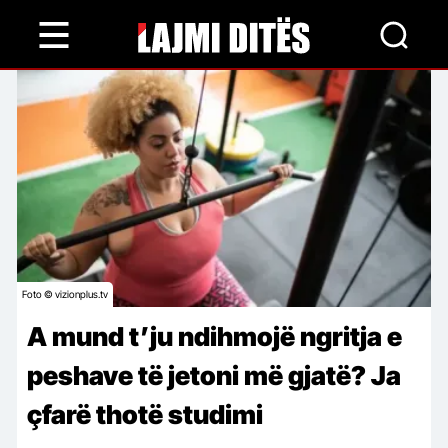
Skip
to
main
content
Foto © vizionplus.tv
A mund t’ju ndihmojë ngritja e
peshave të jetoni më gjatë? Ja
çfarë thotë studimi