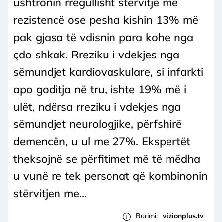
ushtronin rregullisht stërvitje me
rezistencë ose pesha kishin 13% më
pak gjasa të vdisnin para kohe nga
çdo shkak. Rreziku i vdekjes nga
sëmundjet kardiovaskulare, si infarkti
apo goditja në tru, ishte 19% më i
ulët, ndërsa rreziku i vdekjes nga
sëmundjet neurologjike, përfshirë
demencën, u ul me 27%. Ekspertët
theksojnë se përfitimet më të mëdha
u vunë re tek personat që kombinonin
stërvitjen me...
Burimi:
vizionplus.tv