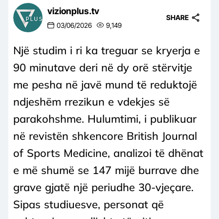
vizionplus.tv
SHARE
03/06/2026
9,149
Një studim i ri ka treguar se kryerja e
90 minutave deri në dy orë stërvitje
me pesha në javë mund të reduktojë
ndjeshëm rrezikun e vdekjes së
parakohshme. Hulumtimi, i publikuar
në revistën shkencore British Journal
of Sports Medicine, analizoi të dhënat
e më shumë se 147 mijë burrave dhe
grave gjatë një periudhe 30-vjeçare.
Sipas studiuesve, personat që