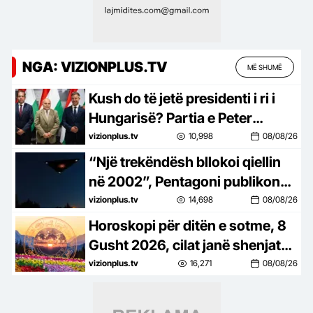
NGA: VIZIONPLUS.TV
MË SHUMË
Kush do të jetë presidenti i ri i
Hungarisë? Partia e Peter
Magyar zgjedh sot mes 3
vizionplus.tv
10,998
08/08/26
kandidatëve
“Një trekëndësh bllokoi qiellin
në 2002”, Pentagoni publikon
dosje të reja për UFO-t
vizionplus.tv
14,698
08/08/26
Horoskopi për ditën e sotme, 8
Gusht 2026, cilat janë shenjat
më me fat
vizionplus.tv
16,271
08/08/26