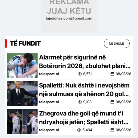
TË FUNDIT
MË SHUMË
Alarmet për sigurinë në
Botërorin 2026, zbulohet plani
për atentat ndaj Leo Messit
telesport.al
8,571
08/08/26
Spalletti: Nuk është i nevojshëm
një sulmues që shënon 20 gola.
“Europa League”, më
telesport.al
9,103
08/08/26
impenjative se Champions-i
Zhegrova dhe goli që mund t’i
ndryshojë jetën; Spalletti është
dashuruar me… “zeppetta”
telesport.al
5,404
08/08/26