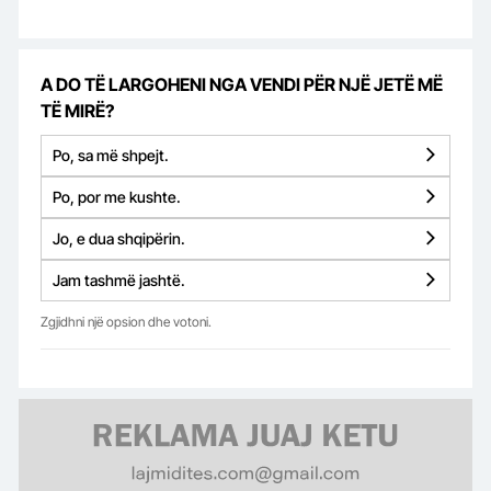
A DO TË LARGOHENI NGA VENDI PËR NJË JETË MË
TË MIRË?
Po, sa më shpejt.
Po, por me kushte.
Jo, e dua shqipërin.
Jam tashmë jashtë.
Zgjidhni një opsion dhe votoni.