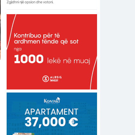
Zgjidhni një opsion dhe votoni.