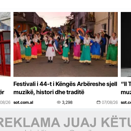
Festivali i 44-t i Këngës Arbëreshe sjell
“Il
ër
muzikë, histori dhe traditë
muz
/08/26
sot.com.al
3,298
07/08/26
sot.c