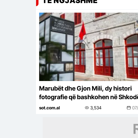
TË NGJASHME
Marubët dhe Gjon Mili, dy histori
fotografie që bashkohen në Shkod
sot.com.al
3,534
07