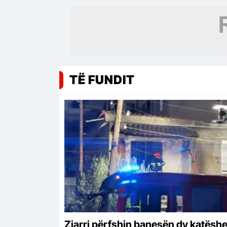
TË FUNDIT
Zjarri përfshin banesën dy katëshe