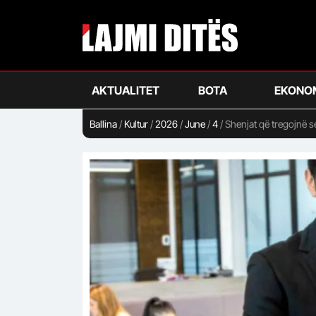
Skip
to
main
content
AKTUALITET
BOTA
EKONO
Ballina
/
Kultur
/
2026
/
June
/
4
/
Shenjat që tregojnë se