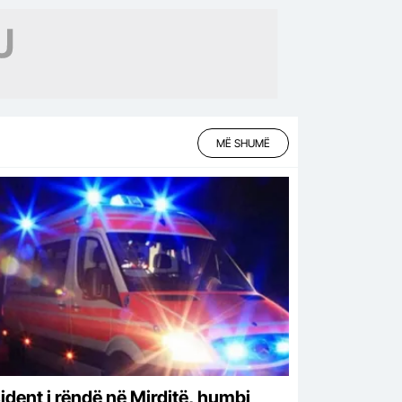
tima në Greqi
MË SHUMË
ident i rëndë në Mirditë, humbi