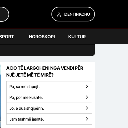
IDENTIFIKOHU
SPORT
HOROSKOPI
KULTUR
A DO TË LARGOHENI NGA VENDI PËR
NJË JETË MË TË MIRË?
Po, sa më shpejt.
Po, por me kushte.
Jo, e dua shqipërin.
Jam tashmë jashtë.