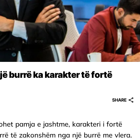
ë burrë ka karakter të fortë
SHARE
het pamja e jashtme, karakteri i fortë
urrë të zakonshëm nga një burrë me vlera.