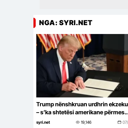
NGA: SYRI.NET
Trump nënshkruan urdhrin ekzeku
– s’ka shtetësi amerikane përmes
lindjes së fëmijëve
syri.net
19,146
07