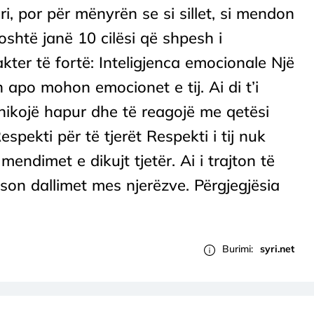
i, por për mënyrën se si sillet, si mendon
poshtë janë 10 cilësi që shpesh i
kter të fortë: Inteligjenca emocionale Një
 apo mohon emocionet e tij. Ai di t’i
ikojë hapur dhe të reagojë me qetësi
spekti për të tjerët Respekti i tij nuk
endimet e dikujt tjetër. Ai i trajton të
ëson dallimet mes njerëzve. Përgjegjësia
Burimi:
syri.net