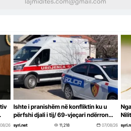
tiv
Ishte i pranishëm në konfliktin ku u
Nga 
përfshi djali i tij/ 69-vjeçari ndërron
Nil
jetë nga arresti kardiak
të E
/08/26
syri.net
11,218
07/08/26
syri.