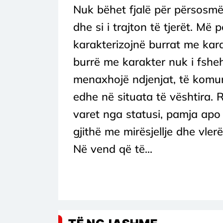
Nuk bëhet fjalë për përsosmër
dhe si i trajton të tjerët. Më 
karakterizojnë burrat me kara
burrë me karakter nuk i fsheh
menaxhojë ndjenjat, të komun
edhe në situata të vështira. Re
varet nga statusi, pamja apo m
gjithë me mirësjellje dhe vler
Në vend që të...