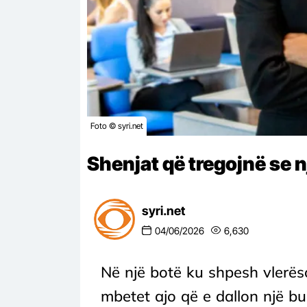
Foto © syri.net
Shenjat që tregojnë se nj
syri.net
04/06/2026
6,630
Në një botë ku shpesh vlerëso
mbetet ajo që e dallon një b