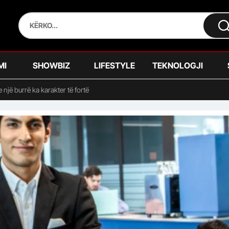
MI
SHOWBIZ
LIFESTYLE
TEKNOLOGJI
 një burrë ka karakter të fortë