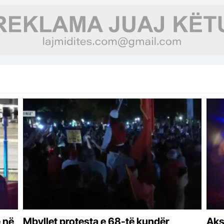
vik
 në
Mbyllet protesta e 68-të kundër
Aks