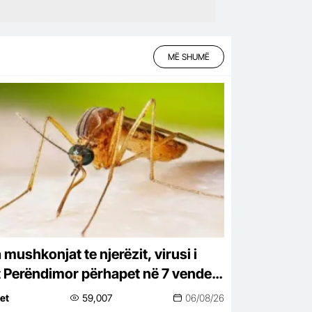
MË SHUMË
mushkonjat te njerëzit, virusi i
it Perëndimor përhapet në 7 vende
uropës, 94 raste në Itali dhe 6
net
59,007
06/08/26