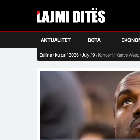
Skip
to
main
content
AKTUALITET
BOTA
EKONO
Ballina
/
Kultur
/
2026
/
July
/
9
/
Koncerti i Kanye West,