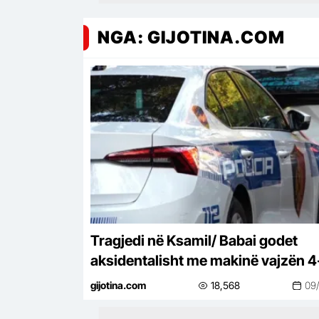
NGA: GIJOTINA.COM
Tragjedi në Ksamil/ Babai godet
aksidentalisht me makinë vajzën 4
vjeçare, fëmija humb jetën
gijotina.com
18,568
09