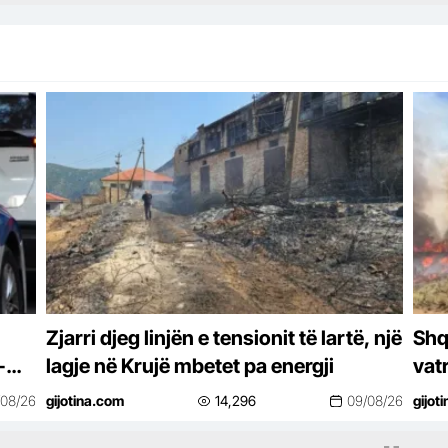
Zjarri djeg linjën e tensionit të lartë, një
Shqi
-
lagje në Krujë mbetet pa energji
vatr
me 
/08/26
gijotina.com
14,296
09/08/26
gijot