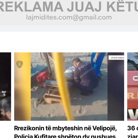
Rrezikonin të mbyteshin në Velipojë,
36 
Policia Kufitare shpëton dy pushues
zjar