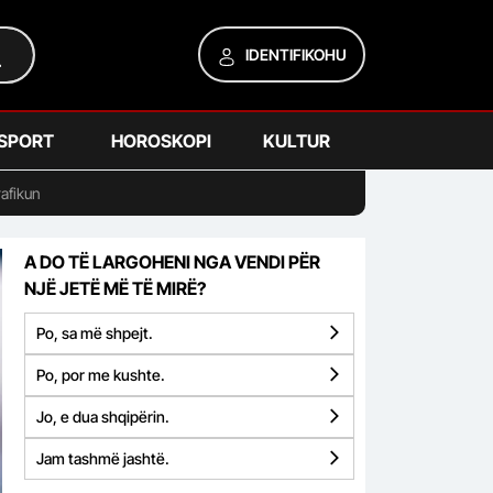
IDENTIFIKOHU
SPORT
HOROSKOPI
KULTUR
rafikun
A DO TË LARGOHENI NGA VENDI PËR
NJË JETË MË TË MIRË?
Po, sa më shpejt.
Po, por me kushte.
Jo, e dua shqipërin.
Jam tashmë jashtë.