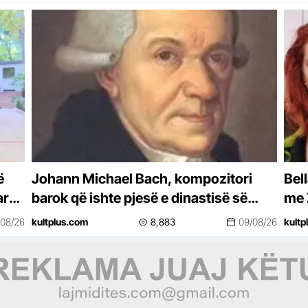
ë
Johann Michael Bach, kompozitori
Bel
arën
barok që ishte pjesë e dinastisë së
me 
famshme Bach
për
/08/26
kultplus.com
8,883
09/08/26
kultp