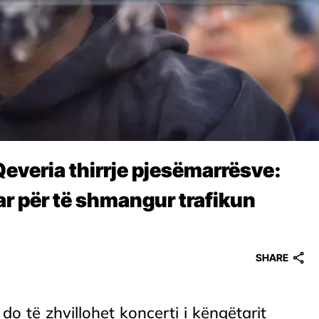
Qeveria thirrje pjesëmarrësve:
ar për të shmangur trafikun
SHARE
do të zhvillohet koncerti i këngëtarit