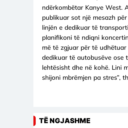
ndërkombëtar Kanye West. Ag
publikuar sot një mesazh për 
linjën e dedikuar të transport
planifikoni të ndiqni koncert
më të zgjuar për të udhëtuar 
dedikuar të autobusëve ose tr
lehtësisht dhe në kohë. Lini 
shijoni mbrëmjen pa stres”, th
TË NGJASHME