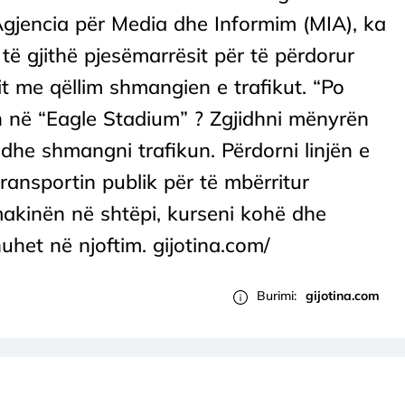
jencia për Media dhe Informim (MIA), ka
të gjithë pjesëmarrësit për të përdorur
it me qëllim shmangien e trafikut. “Po
in në “Eagle Stadium” ? Zgjidhni mënyrën
dhe shmangni trafikun. Përdorni linjën e
ansportin publik për të mbërritur
makinën në shtëpi, kurseni kohë dhe
uhet në njoftim. gijotina.com/
Burimi:
gijotina.com