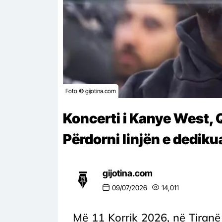
Foto © gijotina.com
Koncerti i Kanye West, 
Përdorni linjën e dediku
gijotina.com
09/07/2026
14,011
Më 11 Korrik 2026, në Tiranë 