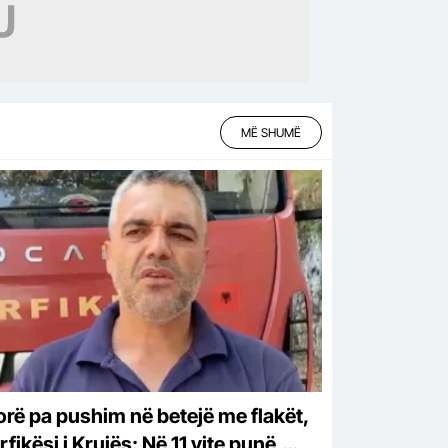
MË SHUMË
orë pa pushim në betejë me flakët,
rfikësi i Krujës: Në 11 vite punë,