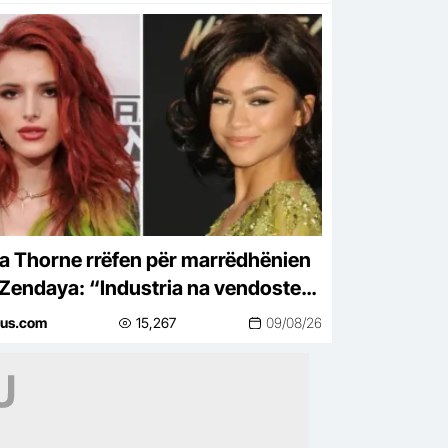
la Thorne rrëfen për marrëdhënien
Zendaya: “Industria na vendoste
ballë njëra-tjetrës”
lus.com
15,267
09/08/26