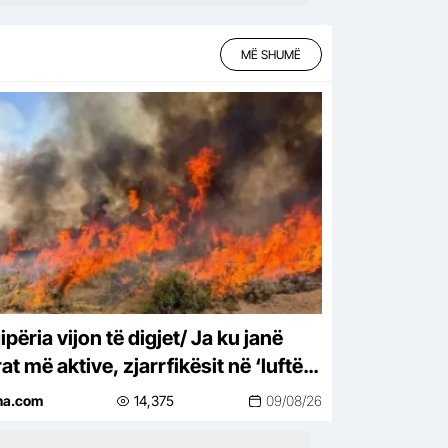
MË SHUMË
përia vijon të digjet/ Ja ku janë
at më aktive, zjarrfikësit në ‘luftë’
flakët
ina.com
14,375
09/08/26