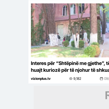
Interes për “Shtëpinë me gjethe”, t
huajt kuriozë për të njohur të shku
komuniste
vizionplus.tv
9,182
09