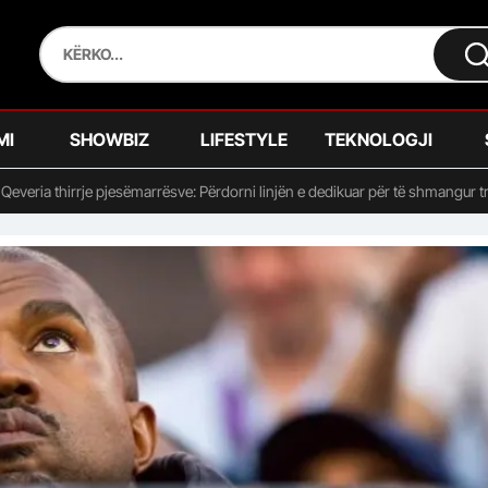
MI
SHOWBIZ
LIFESTYLE
TEKNOLOGJI
 Qeveria thirrje pjesëmarrësve: Përdorni linjën e dedikuar për të shmangur t