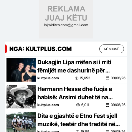
NGA: KULTPLUS.COM
MË SHUMË
Dukagjin Lipa rrëfen si i rriti
fëmijët me dashurinë për
Kosovën dhe rrënjët shqiptare
kultplus.com
15,653
09/08/26
Hermann Hesse dhe fuqia e
habisë: Arsimi duhet të na
mësojë të përjetojmë jetën
kultplus.com
6,011
09/08/26
Dita e gjashtë e Etno Fest sjell
muzikë, teatër dhe traditë në
kultplus.com
19,161
09/08/26