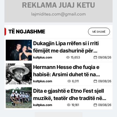
TË NGJASHME
MË SHUMË
Dukagjin Lipa rrëfen si i rriti
fëmijët me dashurinë për
Kosovën dhe rrënjët shqiptare
kultplus.com
15,653
09/08/26
Hermann Hesse dhe fuqia e
habisë: Arsimi duhet të na
mësojë të përjetojmë jetën
kultplus.com
6,011
09/08/26
Dita e gjashtë e Etno Fest sjell
muzikë, teatër dhe traditë në
Kukaj
kultplus.com
19,161
09/08/26