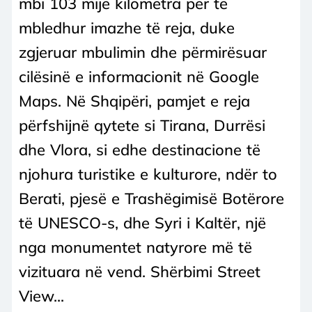
mbi 103 mijë kilometra për të
mbledhur imazhe të reja, duke
zgjeruar mbulimin dhe përmirësuar
cilësinë e informacionit në Google
Maps. Në Shqipëri, pamjet e reja
përfshijnë qytete si Tirana, Durrësi
dhe Vlora, si edhe destinacione të
njohura turistike e kulturore, ndër to
Berati, pjesë e Trashëgimisë Botërore
të UNESCO-s, dhe Syri i Kaltër, një
nga monumentet natyrore më të
vizituara në vend. Shërbimi Street
View...