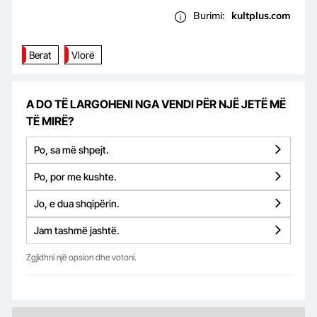
Burimi:
kultplus.com
Berat
Vlorë
A DO TË LARGOHENI NGA VENDI PËR NJË JETË MË
TË MIRË?
Po, sa më shpejt.
Po, por me kushte.
Jo, e dua shqipërin.
Jam tashmë jashtë.
Zgjidhni një opsion dhe votoni.