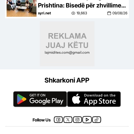
Prishtina: Bisedë për zhvillimet
politike në Shqipëri dhe Kosovë
syri.net
19,663
09/08/26
Shkarkoni APP
Follow Us