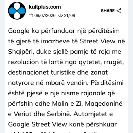
kultplus.com
SHARE
09/07/2026
21,108
Google ka përfunduar një përditësim
të gjerë të imazheve të Street View në
Shqipëri, duke sjellë pamje të reja me
rezolucion të lartë nga qytetet, rrugët,
destinacionet turistike dhe zonat
natyrore në mbarë vendin. Përditësimi
është pjesë e një nisme rajonale që
përfshin edhe Malin e Zi, Maqedoninë
e Veriut dhe Serbinë. Automjetet e
Google Street View kanë përshkuar