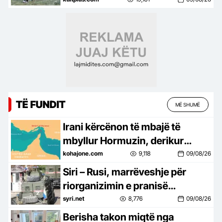
Kukaj
TË FUNDIT
MË SHUMË
Irani kërcënon të mbajë të
mbyllur Hormuzin, derikur
SHBA të pranojnë të gjitha
kohajone.com
9,118
09/08/26
kërkesat e Teheranit
Siri – Rusi, marrëveshje për
riorganizimin e pranisë
ushtarake ruse në bazat
syri.net
8,776
09/08/26
Khmeimim e Tartus
Berisha takon miqtë nga