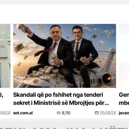
ë,
Skandali që po fshihet nga tenderi
Gen
sekret i Ministrisë së Mbrojtjes për
mbe
avionët e zjarreve, fiton kompania e
infl
/08/26
sot.com.al
8,110
05/08/26
javan
dënuar…
Shq