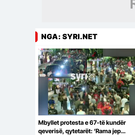
NGA: SYRI.NET
Mbyllet protesta e 67-të kundër
qeverisë, qytetarët: ‘Rama jep