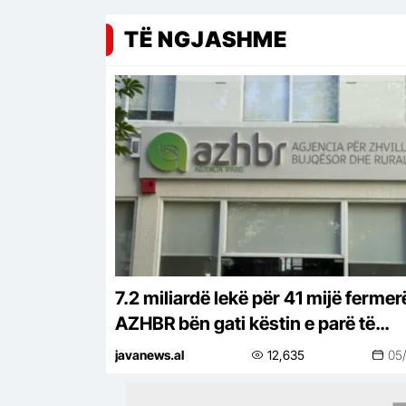
TË NGJASHME
7.2 miliardë lekë për 41 mijë fermer
AZHBR bën gati këstin e parë të
subvencioneve
javanews.al
12,635
05