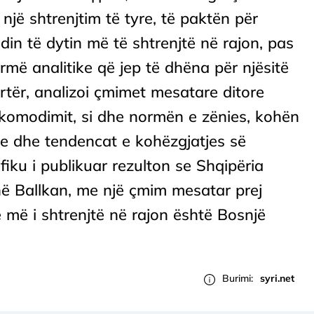
një shtrenjtim të tyre, të paktën për
din të dytin më të shtrenjtë në rajon, pas
ormë analitike që jep të dhëna për njësitë
ër, analizoi çmimet mesatare ditore
akomodimit, si dhe normën e zënies, kohën
je dhe tendencat e kohëzgjatjes së
iku i publikuar rezulton se Shqipëria
në Ballkan, me një çmim mesatar prej
ë më i shtrenjtë në rajon është Bosnjë
Burimi:
syri.net