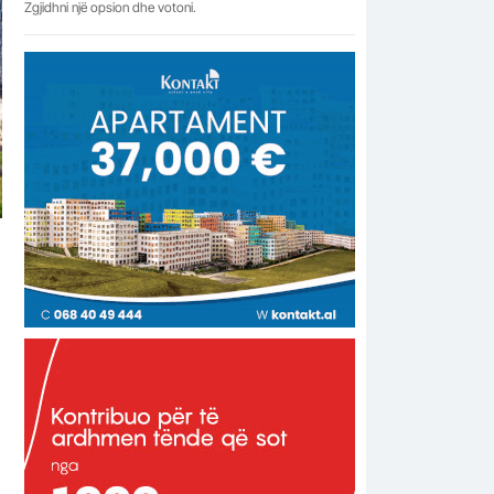
Zgjidhni një opsion dhe votoni.