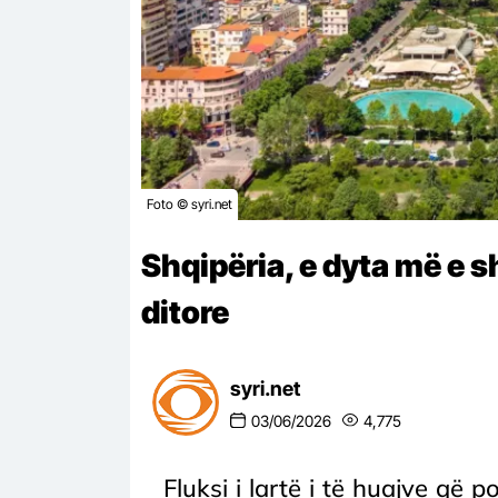
Foto © syri.net
Shqipëria, e dyta më e s
ditore
syri.net
03/06/2026
4,775
Fluksi i lartë i të huajve që 