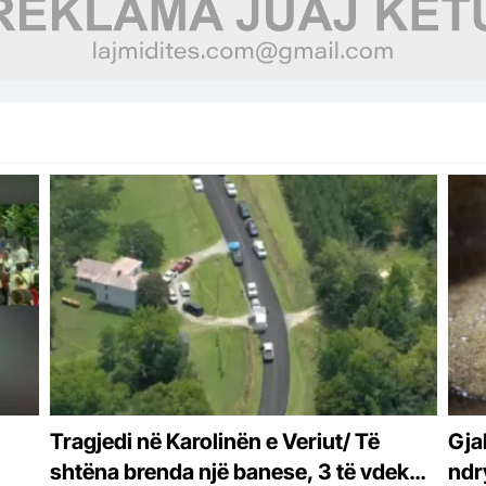
Tragjedi në Karolinën e Veriut/ Të
Gja
shtëna brenda një banese, 3 të vdekur
ndr