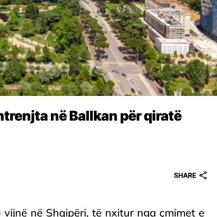
htrenjta në Ballkan për qiratë
SHARE
po vijnë në Shqipëri, të nxitur nga çmimet e