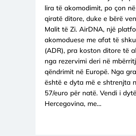
lira të akomodimit, po çon në 
qiratë ditore, duke e bërë ven
Malit të Zi. AirDNA, një platf
akomoduese me afat të shkurt
(ADR), pra koston ditore të 
nga rezervimi deri në mbërrit
qëndrimit në Europë. Nga graf
është e dyta më e shtrenjta 
57/euro për natë. Vendi i dyt
Hercegovina, me...