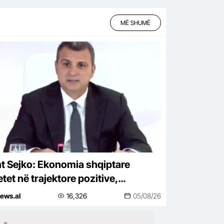
MË SHUMË
t Sejko: Ekonomia shqiptare
tet në trajektore pozitive,
acioni pranë objektivit të Bankës së
ews.al
16,326
05/08/26
ipërisë