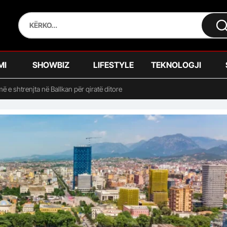
MI
SHOWBIZ
LIFESTYLE
TEKNOLOGJI
ë e shtrenjta në Ballkan për qiratë ditore