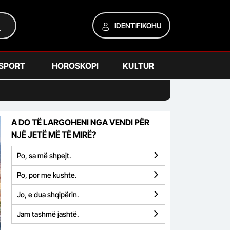
IDENTIFIKOHU
SPORT
HOROSKOPI
KULTUR
A DO TË LARGOHENI NGA VENDI PËR
NJË JETË MË TË MIRË?
Po, sa më shpejt.
Po, por me kushte.
Jo, e dua shqipërin.
Jam tashmë jashtë.