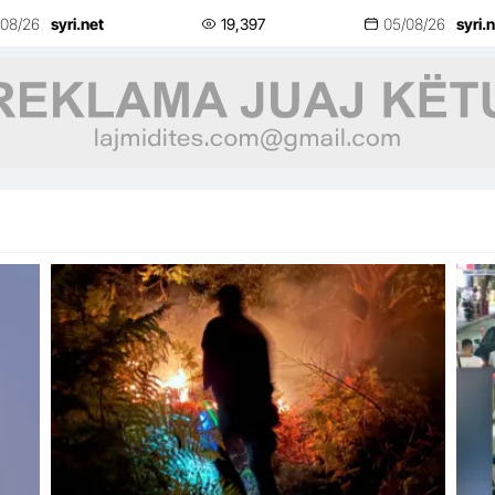
dhe një i plagosur
dhe
/08/26
syri.net
19,397
05/08/26
syri.