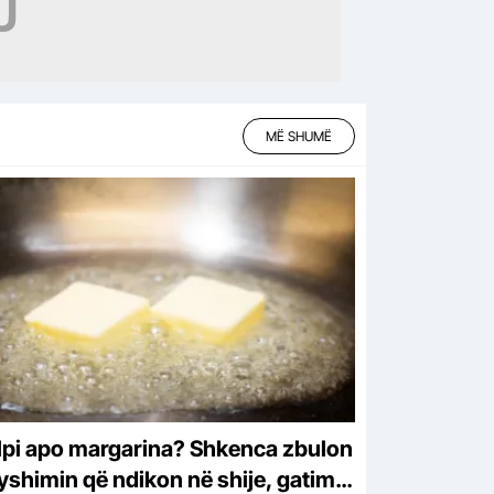
MË SHUMË
lpi apo margarina? Shkenca zbulon
yshimin që ndikon në shije, gatim