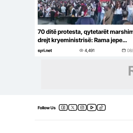
70 ditë protesta, qytetarët marshi
drejt kryeministrisë: Rama jepe
dorëheqje
syri.net
4,491
08
Follow Us