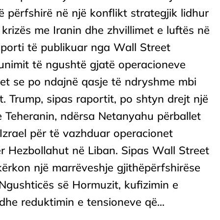
përfshirë në një konflikt strategjik lidhur
rizës me Iranin dhe zhvillimet e luftës në
porti të publikuar nga Wall Street
unimit të ngushtë gjatë operacioneve
uket se po ndajnë qasje të ndryshme mbi
. Trump, sipas raportit, po shtyn drejt një
 Teheranin, ndërsa Netanyahu përballet
zrael për të vazhduar operacionet
r Hezbollahut në Liban. Sipas Wall Street
kërkon një marrëveshje gjithëpërfshirëse
Ngushticës së Hormuzit, kufizimin e
dhe reduktimin e tensioneve që...