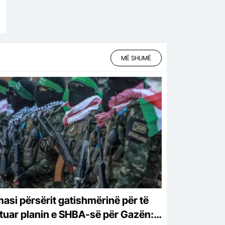
MË SHUMË
asi përsërit gatishmërinë për të
tuar planin e SHBA-së për Gazën: