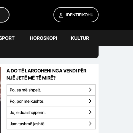
IDENTIFIKOHU
SPORT
HOROSKOPI
KULTUR
A DO TË LARGOHENI NGA VENDI PËR
NJË JETË MË TË MIRË?
Po, sa më shpejt.
Po, por me kushte.
Jo, e dua shqipërin.
Jam tashmë jashtë.