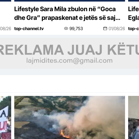
Lifestyle Sara Mila zbulon në “Goca
Lifestyle “Do bë
dhe Gra” prapaskenat e jetës së saj
Egl
politike: Teatër jo i bukur, nuk është aq
vës
/08/26
top-channel.tv
99,753
01/08/26
top-c
tragjike sa duket
se 