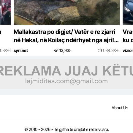
m
Mallakastra po digjet/ Vatër e re zjarri
Vra
në Hekal, në Koilaç ndërhyet nga ajri!
ku 
Sipërfaqe të tëra shkrumb e hi
/08/26
syri.net
13,935
08/08/26
vizio
About Us
© 2010 - 2026 - Të gjitha të drejtat e rezervuara.