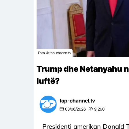
Foto © top-channel.tv
Trump dhe Netanyahu nd
luftë?
top-channel.tv
03/06/2026
9,290
Presidenti amerikan Donald T