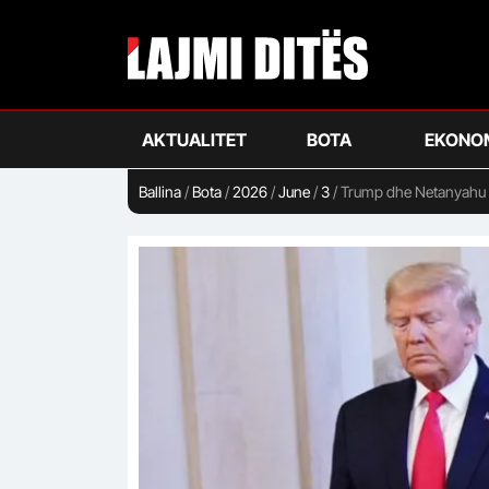
Skip
to
main
content
AKTUALITET
BOTA
EKONO
Ballina
/
Bota
/
2026
/
June
/
3
/
Trump dhe Netanyahu n