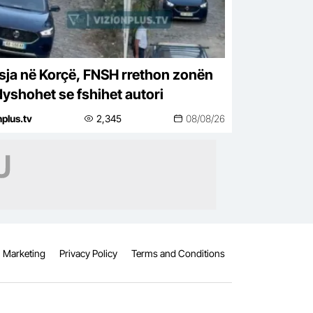
sja në Korçë, FNSH rrethon zonën
dyshohet se fshihet autori
nplus.tv
2,345
08/08/26
Marketing
Privacy Policy
Terms and Conditions