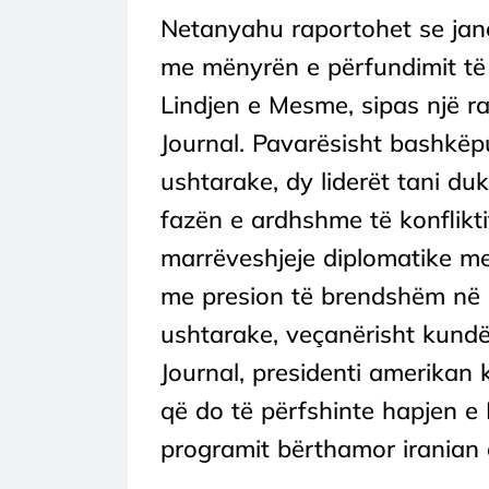
Netanyahu raportohet se janë 
me mënyrën e përfundimit të k
Lindjen e Mesme, sipas një ra
Journal. Pavarësisht bashkëp
ushtarake, dy liderët tani d
fazën e ardhshme të konfliktit
marrëveshjeje diplomatike me
me presion të brendshëm në I
ushtarake, veçanërisht kundë
Journal, presidenti amerikan 
që do të përfshinte hapjen e 
programit bërthamor iranian 