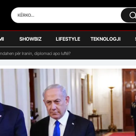
MI
SHOWBIZ
LIFESTYLE
TEKNOLOGJI
dahen për Iranin, diplomaci apo luftë?