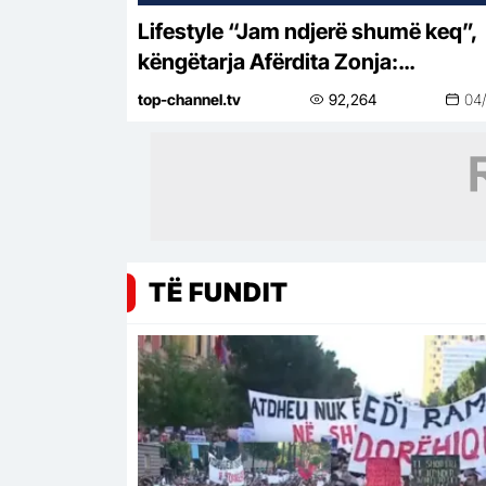
Lifestyle “Jam ndjerë shumë keq”,
këngëtarja Afërdita Zonja:
Parashqevinë nuk e kam takuar në
top-channel.tv
92,264
04
Amerikë. Po të ishte në Shqipëri…
TË FUNDIT