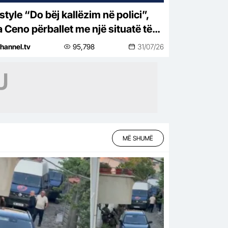
j kallëzim në polici”,
a Ceno përballet me një situatë të
htirë rreziku: Mos më prek damarin
hannel.tv
95,798
31/07/26
nuk të…
MË SHUMË