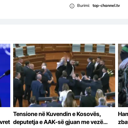
Burimi:
top-channel.tv
Tensione në Kuvendin e Kosovës,
Ham
vret
deputetja e AAK-së gjuan me vezë
zba