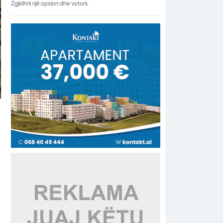
Zgjidhni një opsion dhe votoni.