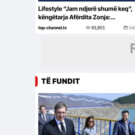
Lifestyle “Jam ndjerë shumë keq”,
këngëtarja Afërdita Zonja:
Parashqevinë nuk e kam takuar në
top-channel.tv
93,853
04
Amerikë. Po të ishte në Shqipëri…
TË FUNDIT