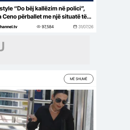
j kallëzim në polici”,
a Ceno përballet me një situatë të
htirë rreziku: Mos më prek damarin
hannel.tv
97,584
31/07/26
nuk të…
MË SHUMË