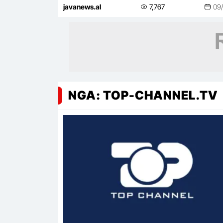
Ibrit!
javanews.al
7,767
09
NGA: TOP-CHANNEL.TV