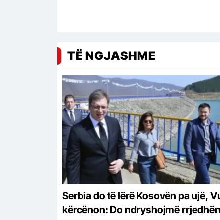
TË NGJASHME
Serbia do të lërë Kosovën pa ujë, V
kërcënon: Do ndryshojmë rrjedhën