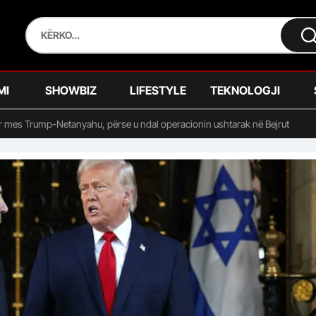
MI
SHOWBIZ
LIFESTYLE
TEKNOLOGJI
r mes Trump-Netanyahu, përse u ndal operacionin ushtarak në Bejrut