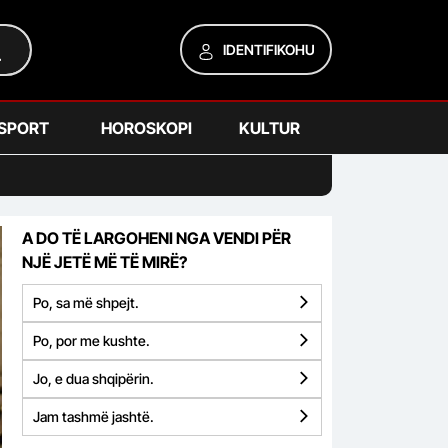
IDENTIFIKOHU
SPORT
HOROSKOPI
KULTUR
A DO TË LARGOHENI NGA VENDI PËR
NJË JETË MË TË MIRË?
Po, sa më shpejt.
Po, por me kushte.
Jo, e dua shqipërin.
Jam tashmë jashtë.