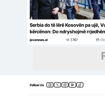
Serbia do të lërë Kosovën pa ujë, V
kërcënon: Do ndryshojmë rrjedhën
Ibrit!
javanews.al
7,767
09
Follow Us