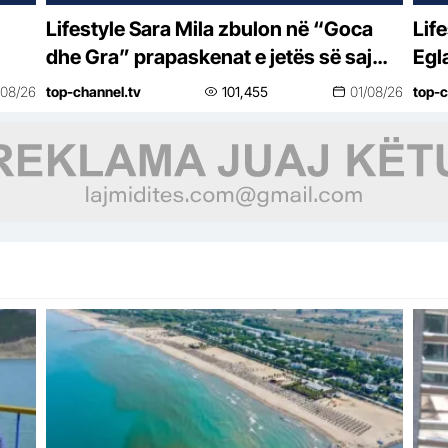
Lifestyle Sara Mila zbulon në “Goca
Lifestyle “Do bë
dhe Gra” prapaskenat e jetës së saj
Egl
politike: Teatër jo i bukur, nuk është aq
vës
/08/26
top-channel.tv
101,455
01/08/26
top-c
tragjike sa duket
se 