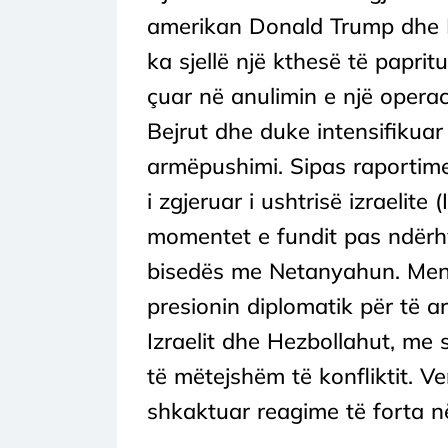
amerikan Donald Trump dhe K
ka sjellë një kthesë të papritu
çuar në anulimin e një operaci
Bejrut dhe duke intensifikuar 
armëpushimi. Sipas raportim
i zgjeruar i ushtrisë izraelite
momentet e fundit pas ndërhy
bisedës me Netanyahun. Menj
presionin diplomatik për të 
Izraelit dhe Hezbollahut, me
të mëtejshëm të konfliktit. V
shkaktuar reagime të forta në