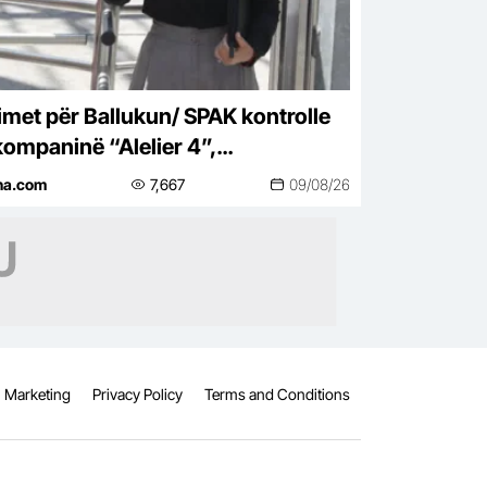
imet për Ballukun/ SPAK kontrolle
kompaninë “Alelier 4”,
uestrohet projekti i vilës luksoze
ina.com
7,667
09/08/26
Marketing
Privacy Policy
Terms and Conditions