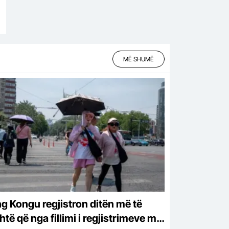
MË SHUMË
g Kongu regjistron ditën më të
të që nga fillimi i regjistrimeve më