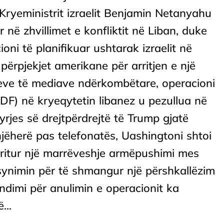
ryeministrit izraelit Benjamin Netanyahu
r në zhvillimet e konfliktit në Liban, duke
oni të planifikuar ushtarak izraelit në
përpjekjet amerikane për arritjen e një
eve të mediave ndërkombëtare, operacioni
 (IDF) në kryeqytetin libanez u pezullua në
rjes së drejtpërdrejtë të Trump gjatë
ëherë pas telefonatës, Uashingtoni shtoi
arritur një marrëveshje armëpushimi mes
 synimin për të shmangur një përshkallëzim
endimi për anulimin e operacionit ka
...