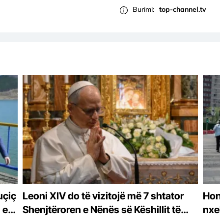
Burimi:
top-channel.tv
uçiç
Leoni XIV do të vizitojë më 7 shtator
Hon
 e
Shenjtëroren e Nënës së Këshillit të
nxeh