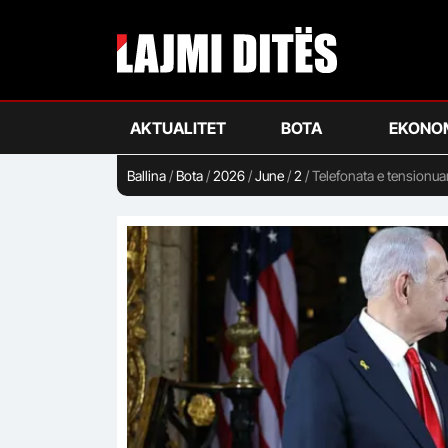
Skip
to
main
content
AKTUALITET
BOTA
EKONO
Ballina
/
Bota
/
2026
/
June
/
2
/
Telefonata e tensionua