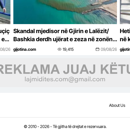
uçiç
Skandal mjedisor në Gjirin e Lalëzit/
Het
 e
Bashkia derdh ujërat e zeza në zonën
në 
elitare të Adriatikut
sek
/08/26
gijotina.com
19,415
09/08/26
gijot
About Us
© 2010 - 2026 - Të gjitha të drejtat e rezervuara.