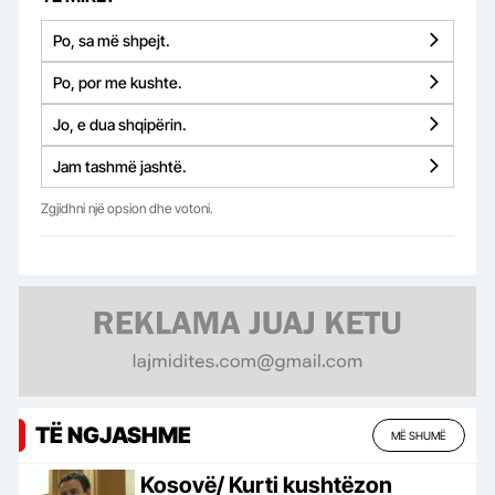
Po, sa më shpejt.
Po, por me kushte.
Jo, e dua shqipërin.
Jam tashmë jashtë.
Zgjidhni një opsion dhe votoni.
TË NGJASHME
MË SHUMË
Kosovë/ Kurti kushtëzon