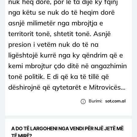
nuk heq dorë, por le ta dijë ky fqinj
nga këtu se nuk do të heqim dorë
asnjë milimetër nga mbrojtja e
territorit tonë, shtetit tonë. Asnjë
presion i vetëm nuk do të na
ligështojë kurrë nga ky qëndrim që e
kemi mbrojtur çdo ditë në angazhimin
tonë politik. E di që ka të tillë që
dëshirojnë që qytetarët e Mitrovicës...
Burimi:
sot.com.al
A DO TË LARGOHENI NGA VENDI PËR NJË JETË MË
TË MIRË?