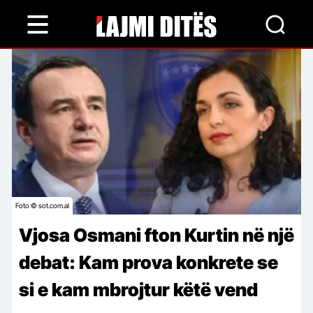
Skip
to
main
content
Foto © sot.com.al
Vjosa Osmani fton Kurtin në një
debat: Kam prova konkrete se
si e kam mbrojtur këtë vend