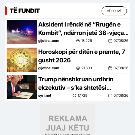
TË FUNDIT
MË SHUMË
Aksident i rëndë në “Rrugën e
Kombit”, ndërron jetë 38-vjeçari
nga Kosova
gijotina.com
18,226
07/08/26
Horoskopi për ditën e premte, 7
gusht 2026
gijotina.com
21,333
07/08/26
Trump nënshkruan urdhrin
ekzekutiv – s’ka shtetësi
amerikane përmes lindjes së
syri.net
17,729
07/08/26
fëmijëve