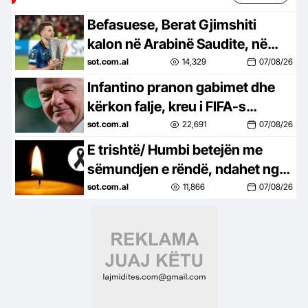
Befasuese, Berat Gjimshiti
kalon në Arabinë Saudite, në
radhët e Al Diriah
sot.com.al
14,329
07/08/26
Infantino pranon gabimet dhe
kërkon falje, kreu i FIFA-s
refuzon të dorëhiqet
sot.com.al
22,691
07/08/26
E trishtë/ Humbi betejën me
sëmundjen e rëndë, ndahet nga
jeta ish-trajneri
sot.com.al
11,866
07/08/26