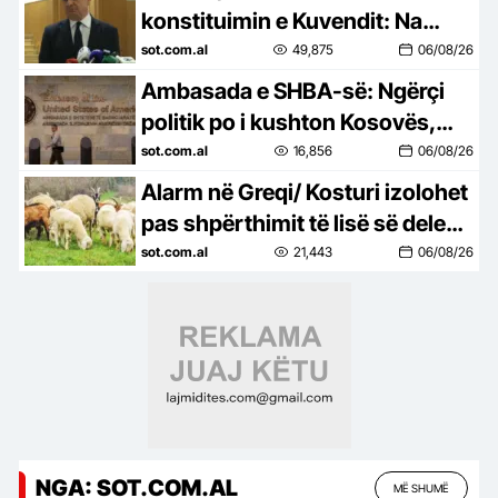
konstituimin e Kuvendit: Na
duhet marrëveshje për
sot.com.al
49,875
06/08/26
presidentin, vetëm kështu
Ambasada e SHBA-së: Ngërçi
shmangim…
politik po i kushton Kosovës,
institucionet duhet të formohen
sot.com.al
16,856
06/08/26
sipas Kushtetutës
Alarm në Greqi/ Kosturi izolohet
pas shpërthimit të lisë së deleve
dhe dhive, ndalohet lëvizja e
sot.com.al
21,443
06/08/26
bagëtive
NGA: SOT.COM.AL
MË SHUMË