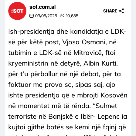
sot.com.al
SHARE
03/06/2026
10,685
Ish-presidentja dhe kandidatja e LDK-
së për këtë post, Vjosa Osmani, në
tubimin e LDK-së në Mitrovicë, ftoi
kryeministrin në detyrë, Albin Kurti,
për t’u përballur në një debat, për ta
faktuar me prova se, sipas saj, ajo
ishte presidentja që e mbrojti Kosovën
në momentet më të rënda. “Sulmet
terroriste në Banjskë e Ibër- Lepenc ia
kujtoi gjithë botës se kemi një fqinj që