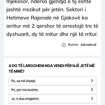
mjekësor, ndërsa gjendja e tij është
jashtë rrezikut për jetën. Sektori i
Hetimeve Rajonale në Gjakovë ka
arritur më 2 qershor të arrestojë tre të
dyshuarit, dy të mitur dhe një të rritur.
Burimi:
sot.com.al
A DO TË LARGOHENI NGA VENDI PËR NJË JETË MË
TË MIRË?
Po, sa më shpejt.
Po, por me kushte.
Jo, e dua shqipërin.