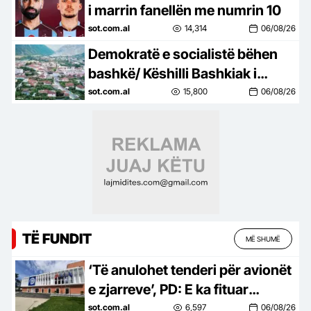
i marrin fanellën me numrin 10
sot.com.al
14,314
06/08/26
Demokratë e socialistë bëhen
bashkë/ Këshilli Bashkiak i
Këlcyrës, refuzon unanimisht
sot.com.al
15,800
06/08/26
bashkimin me Përmentin
TË FUNDIT
MË SHUMË
‘Të anulohet tenderi për avionët
e zjarreve’, PD: E ka fituar
kompania e përfshirë në
sot.com.al
6,597
06/08/26