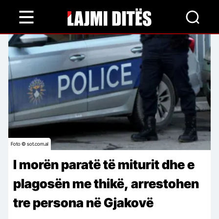
Skip
to
main
content
Foto © sot.com.al
I morën paratë të miturit dhe e
plagosën me thikë, arrestohen
tre persona në Gjakovë