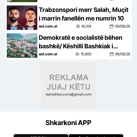
skandale korrupsioni në Spanjë
Trabzonspori merr Salah, Muçit
i marrin fanellën me numrin 10
sot.com.al
14,314
06/08/26
Demokratë e socialistë bëhen
bashkë/ Këshilli Bashkiak i
Këlcyrës, refuzon unanimisht
sot.com.al
15,800
06/08/26
bashkimin me Përmentin
Shkarkoni APP