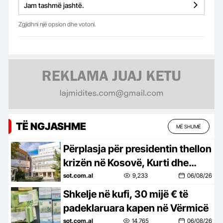
Jam tashmë jashtë.
Zgjidhni një opsion dhe votoni.
TË NGJASHME
MË SHUMË
Përplasja për presidentin thellon
krizën në Kosovë, Kurti dhe
Abdixhiku mbeten pa
sot.com.al
9,233
06/08/26
marrëveshje, Haradinaj
Shkelje në kufi, 30 mijë € të
akuzon…
padeklaruara kapen në Vërmicë
sot.com.al
14,765
06/08/26