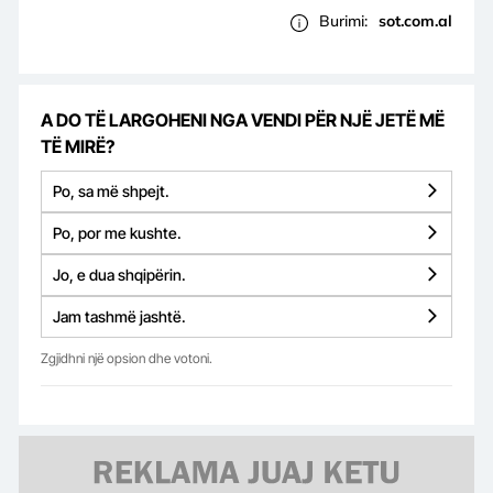
Burimi:
sot.com.al
A DO TË LARGOHENI NGA VENDI PËR NJË JETË MË
TË MIRË?
Po, sa më shpejt.
Po, por me kushte.
Jo, e dua shqipërin.
Jam tashmë jashtë.
Zgjidhni një opsion dhe votoni.