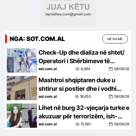
NGA: SOT.COM.AL
MË SHUMË
Check-Up dhe dializa në shtet/
Operatori i Shërbimeve të
Integruara të Sterilizimit zgjeron
sot.com.al
8,994
08/08/26
kompetencat
Mashtroi shqiptaren duke u
shtirur si postier dhe i vodhi
paratë, mbyllen hetimet për
sot.com.al
18,653
08/08/26
nigerianin, çështja kalon për…
Lihet në burg 32-vjeçarja turke e
akuzuar për terrorizëm, ish-
studentja që protestoi kundër
sot.com.al
15,961
08/08/26
Erdogan lutet të mos…