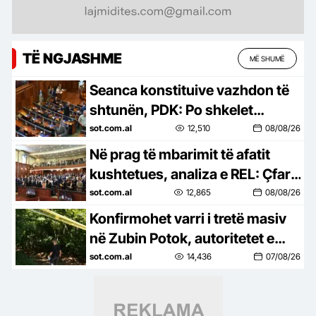
TË NGJASHME
MË SHUMË
Seanca konstituive vazhdon të
shtunën, PDK: Po shkelet
Kushtetuta, s’do të rrimë
sot.com.al
12,510
08/08/26
duarkryq!
Në prag të mbarimit të afatit
kushtetues, analiza e REL: Çfarë
ndodh nëse Kuvendi i Kosovës
sot.com.al
12,865
08/08/26
nuk konstituohet deri…
Konfirmohet varri i tretë masiv
në Zubin Potok, autoritetet e
Kosovës identifikojnë mbetje
sot.com.al
14,436
07/08/26
mortore