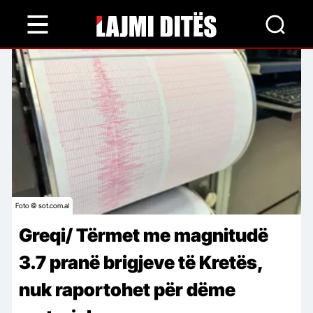
Skip
to
main
content
Foto © sot.com.al
Greqi/ Tërmet me magnitudë
3.7 pranë brigjeve të Kretës,
nuk raportohet për dëme