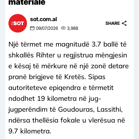
materiale
sot.com.al
SHARE
09/07/2026
3,988
Një tërmet me magnitudë 3.7 ballë të
shkallës Rihter u regjistrua mëngjesin
e kësaj të mërkure në një zonë detare
pranë brigjeve të Kretës. Sipas
autoriteteve epiqendra e tërmetit
ndodhet 19 kilometra në jug-
jugperëndim të Goudouras, Lassithi,
ndërsa thellësia fokale u vlerësua në
9.7 kilometra.