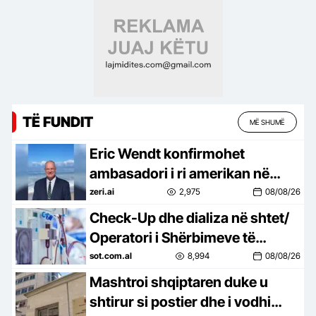
TË FUNDIT
MË SHUMË
Eric Wendt konfirmohet
ambasadori i ri amerikan në
Shqipëri! Ambasada e SHBA: E
zeri.ai
2,975
08/08/26
presim me kënaqësi
Check-Up dhe dializa në shtet/
Operatori i Shërbimeve të
Integruara të Sterilizimit zgjeron
sot.com.al
8,994
08/08/26
kompetencat
Mashtroi shqiptaren duke u
shtirur si postier dhe i vodhi