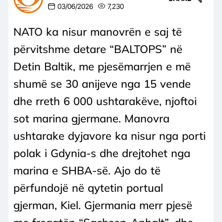
03/06/2026
7,230
NATO ka nisur manovrën e saj të
përvitshme detare “BALTOPS” në
Detin Baltik, me pjesëmarrjen e më
shumë se 30 anijeve nga 15 vende
dhe rreth 6 000 ushtarakëve, njoftoi
sot marina gjermane. Manovra
ushtarake dyjavore ka nisur nga porti
polak i Gdynia-s dhe drejtohet nga
marina e SHBA-së. Ajo do të
përfundojë në qytetin portual
gjerman, Kiel. Gjermania merr pjesë