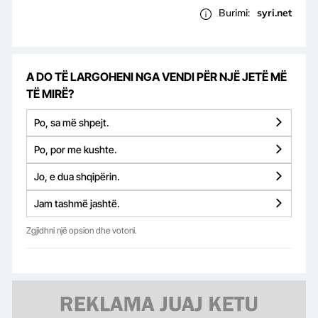
Burimi:
syri.net
A DO TË LARGOHENI NGA VENDI PËR NJË JETË MË
TË MIRË?
Po, sa më shpejt.
Po, por me kushte.
Jo, e dua shqipërin.
Jam tashmë jashtë.
Zgjidhni një opsion dhe votoni.