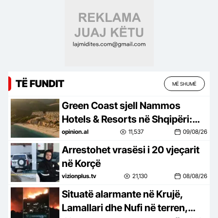
TË FUNDIT
MË SHUMË
Green Coast sjell Nammos
Hotels & Resorts në Shqipëri:
Destinacion i ri lifestyle
opinion.al
11,537
09/08/26
Arrestohet vrasësi i 20 vjeçarit
në Korçë
vizionplus.tv
21,130
08/08/26
Situatë alarmante në Krujë,
Lamallari dhe Nufi në terren,