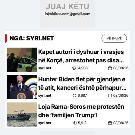
NGA: SYRI.NET
MË SHUMË
Kapet autori i dyshuar i vrasjes
në Korçë, arrestohet pas disa
orësh kërkime
syri.net
14,908
08/08/26
Hunter Biden flet për gjendjen e
të atit, kanceri është përhapur
në kocka
syri.net
6,687
08/08/26
Loja Rama-Soros me protestën
dhe ‘familjen Trump’!
syri.net
5,912
08/08/26