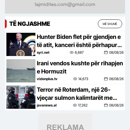
TË NGJASHME
MË SHUMË
Hunter Biden flet për gjendjen e
të atit, kanceri është përhapur
në kocka
syri.net
6,687
08/08/26
Irani vendos kushte për rihapjen
e Hormuzit
vizionplus.tv
14,673
08/08/26
Terror në Roterdam, një 26-
vjeçar sulmon kalimtarët me
thikë dhe tenton një të dytë,
javanews.al
17,262
08/08/26
raportohet për të plagosur!