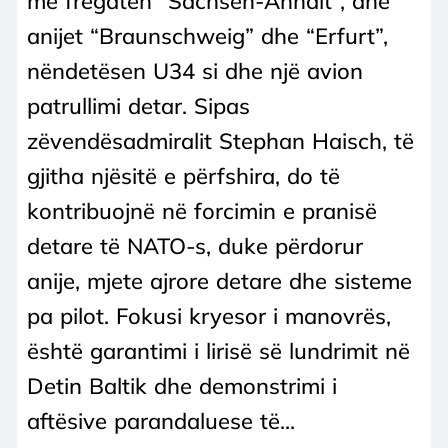
me fregatën “Sachsen-Anhalt”, dhe
anijet “Braunschweig” dhe “Erfurt”,
nëndetësen U34 si dhe një avion
patrullimi detar. Sipas
zëvendësadmiralit Stephan Haisch, të
gjitha njësitë e përfshira, do të
kontribuojnë në forcimin e pranisë
detare të NATO-s, duke përdorur
anije, mjete ajrore detare dhe sisteme
pa pilot. Fokusi kryesor i manovrës,
është garantimi i lirisë së lundrimit në
Detin Baltik dhe demonstrimi i
aftësive parandaluese të...