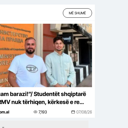
MË SHUMË
am barazi!”/ Studentët shqiptarë
RMV nuk tërhiqen, kërkesë e re
titucioneve për provimet në gjuhën
om.al
7,193
07/08/26
ipe