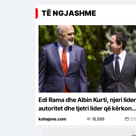
TË NGJASHME
Edi Rama dhe Albin Kurti, njeri lide
autoritet dhe tjetri lider që kërkon
protagonizëm
kohajone.com
18,688
07