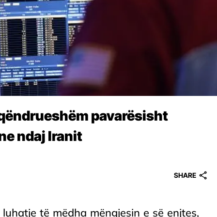
i qëndrueshëm pavarësisht
e ndaj Iranit
SHARE
 luhatje të mëdha mëngjesin e së enjtes,