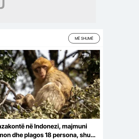
MË SHUMË
azakontë në Indonezi, majmuni
mon dhe plagos 18 persona, shumë