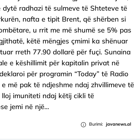
ë dytë radhazi të sulmeve të Shteteve të
kurën, nafta e tipit Brent, që shërben si
rkombëtare, u rrit me më shumë se 5% pas
gjithatë, këtë mëngjes çmimi ka shënuar
gtuar rreth 77.90 dollarë për fuçi. Sunaina
e e këshillimit për kapitalin privat në
klaroi për programin “Today” të Radio
ë e më pak të ndjeshme ndaj zhvillimeve të
lloj imuniteti ndaj këtij cikli të
 jemi në një...
Burimi:
javanews.al