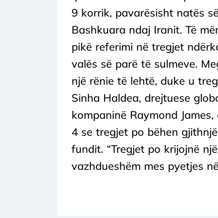
9 korrik, pavarësisht natës s
Bashkuara ndaj Iranit. Të mër
pikë referimi në tregjet ndë
valës së parë të sulmeve. Me
një rënie të lehtë, duke u tre
Sinha Haldea, drejtuese global
kompaninë Raymond James, de
4 se tregjet po bëhen gjithnj
fundit. “Tregjet po krijojnë një 
vazhdueshëm mes pyetjes nëse