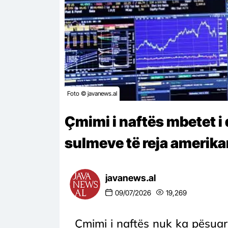
Foto © javanews.al
Çmimi i naftës mbetet 
sulmeve të reja amerikan
javanews.al
09/07/2026
19,269
Çmimi i naftës nuk ka pësuar