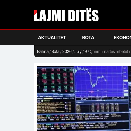
Skip
to
main
content
AKTUALITET
BOTA
EKONO
Ballina
/
Bota
/
2026
/
July
/
9
/
Çmimi i naftës mbetet i