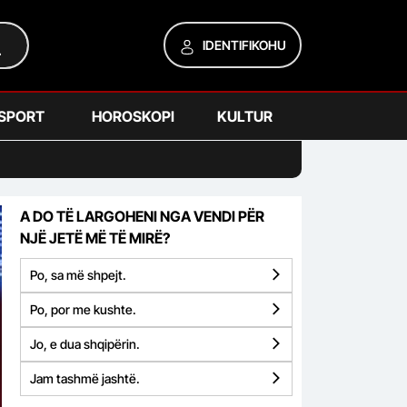
IDENTIFIKOHU
SPORT
HOROSKOPI
KULTUR
A DO TË LARGOHENI NGA VENDI PËR
NJË JETË MË TË MIRË?
Po, sa më shpejt.
Po, por me kushte.
Jo, e dua shqipërin.
Jam tashmë jashtë.