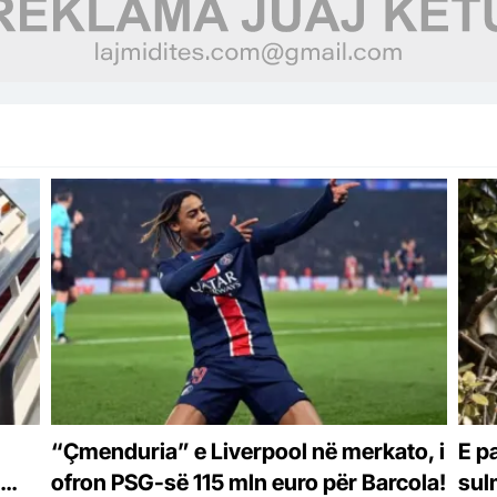
“Çmenduria” e Liverpool në merkato, i
E p
ofron PSG-së 115 mln euro për Barcola!
sul