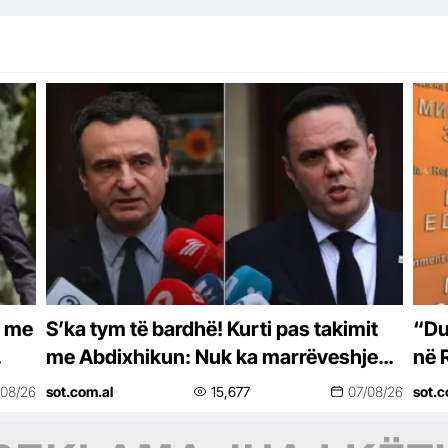
r me
S’ka tym të bardhë! Kurti pas takimit
“Du
me Abdixhikun: Nuk ka marrëveshje
në 
për presidentin, ka dallime të mëdha
ins
/08/26
sot.com.al
15,677
07/08/26
sot.c
mes…
shq