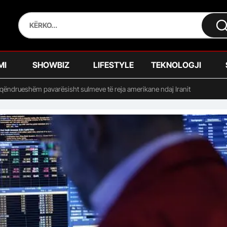
MI
SHOWBIZ
LIFESTYLE
TEKNOLOGJI
 qëndrueshëm pavarësisht sulmeve të reja amerikane ndaj Iranit