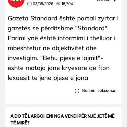
03/06/2026
16,704
Gazeta Standard është portali zyrtar i
gazetës se përditshme "Standard".
Parimi ynë është informimi i thelluar i
mbeshtetur ne objektivitet dhe
investigim. "Behu pjese e lajmit"-
eshte motoja jone kryesore qe fton
lexuesit te jene pjese e jona
Burimi:
sot.com.al
A DO TË LARGOHENI NGA VENDI PËR NJË JETË MË
TË MIRË?