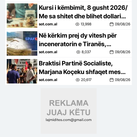
Kursi i këmbimit, 8 gusht 2026/
Me sa shitet dhe blihet dollari
dhe euro, cfarë ndodh me
sot.com.al
13,998
09/08/26
monedhat e tjera
Në kërkim prej dy vitesh për
inceneratorin e Tiranës,
arrestohet në Palasë Renardo
sot.com.al
8,037
09/08/26
Nallbani
Braktisi Partinë Socialiste,
Marjana Koçeku shfaqet mes
protestuesve
sot.com.al
20,617
09/08/26