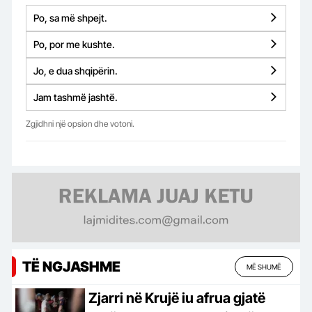
Po, sa më shpejt.
Po, por me kushte.
Jo, e dua shqipërin.
Jam tashmë jashtë.
Zgjidhni një opsion dhe votoni.
TË NGJASHME
MË SHUMË
Zjarri në Krujë iu afrua gjatë