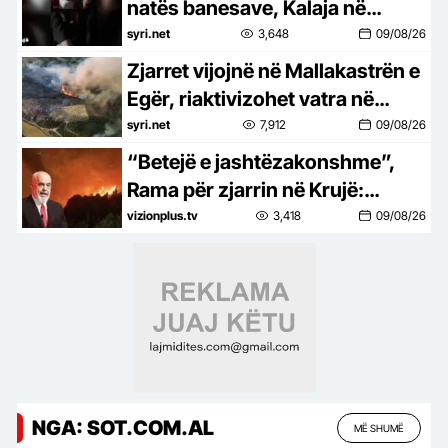
natës banesave, Kalaja në
terren: Banorët në ankth, po
syri.net
3,648
09/08/26
luftojnë me flakët
Zjarret vijojnë në Mallakastrën e
Egër, riaktivizohet vatra në
Panahor – flakët avancojnë drejt
syri.net
7,912
09/08/26
Greshicës
“Betejë e jashtëzakonshme”,
Rama për zjarrin në Krujë:
Bilanci mund të kishte qenë
vizionplus.tv
3,418
09/08/26
tragjik, siç po ndodh në vende të
tjera të Europës
NGA: SOT.COM.AL
MË SHUMË