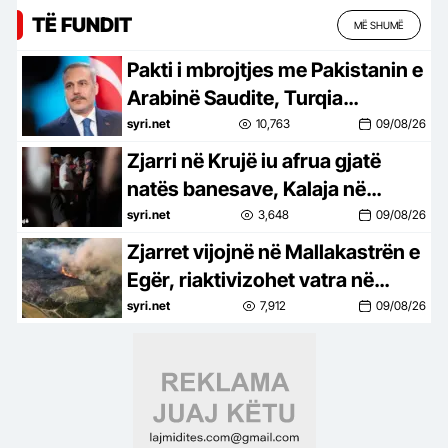
TË FUNDIT
MË SHUMË
Pakti i mbrojtjes me Pakistanin e
Arabinë Saudite, Turqia
dëshiron ta zgjerojë dhe me
syri.net
10,763
09/08/26
vende të tjera
Zjarri në Krujë iu afrua gjatë
natës banesave, Kalaja në
terren: Banorët në ankth, po
syri.net
3,648
09/08/26
luftojnë me flakët
Zjarret vijojnë në Mallakastrën e
Egër, riaktivizohet vatra në
Panahor – flakët avancojnë drejt
syri.net
7,912
09/08/26
Greshicës