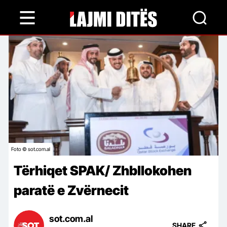
Skip
to
main
content
Foto © sot.com.al
Tërhiqet SPAK/ Zhbllokohen
paratë e Zvërnecit
sot.com.al
SHARE