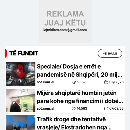
Mos më prek damarin se nuk
të…
TË FUNDIT
MË SHUMË
Speciale/ Dosja e errët e
pandemisë në Shqipëri, 20 mijë
shqiptarë humbën jetën nga
sot.com.al
9,328
07/08/26
Covid-19, mijëra të tjerë…
Mijëra shqiptarë humbin jetën
para kohe nga financimi i dobët i
shëndetësisë, Dhoma
sot.com.al
14,563
07/08/26
Amerikane ngre alarmin dhe
Trafik droge dhe tentativë
godet…
vrasjeje/ Ekstradohen nga