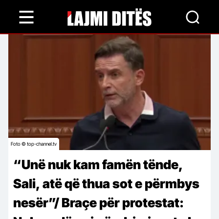
Skip
to
main
content
Foto © top-channel.tv
“Unë nuk kam famën tënde,
Sali, atë që thua sot e përmbys
nesër”/ Braçe për protestat: