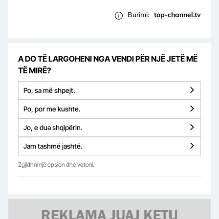
Burimi:
top-channel.tv
A DO TË LARGOHENI NGA VENDI PËR NJË JETË MË
TË MIRË?
Po, sa më shpejt.
Po, por me kushte.
Jo, e dua shqipërin.
Jam tashmë jashtë.
Zgjidhni një opsion dhe votoni.