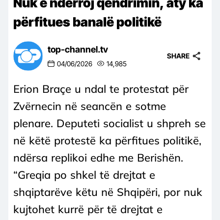
Nuk e ndërroj qëndrimin, aty ka
përfitues banalë politikë
top-channel.tv
SHARE
04/06/2026
14,985
Erion Braçe u ndal te protestat për
Zvërnecin në seancën e sotme
plenare. Deputeti socialist u shpreh se
në këtë protestë ka përfitues politikë,
ndërsa replikoi edhe me Berishën.
“Greqia po shkel të drejtat e
shqiptarëve këtu në Shqipëri, por nuk
kujtohet kurrë për të drejtat e