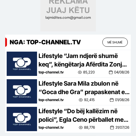
NGA: TOP-CHANNEL.TV
MË SHUMË
Lifestyle “Jam ndjerë shumë
keq”, këngëtarja Afërdita Zonja:
Parashqevinë nuk e kam takuar
top-channel.tv
85,220
04/08/26
në Amerikë. Po të ishte në
Lifestyle Sara Mila zbulon në
Shqipëri…
“Goca dhe Gra” prapaskenat e
jetës së saj politike: Teatër jo i
top-channel.tv
92,415
01/08/26
bukur, nuk është aq tragjike sa
Lifestyle “Do bëj kallëzim në
duket
polici”, Egla Ceno përballet me
një situatë të vështirë rreziku:
top-channel.tv
88,776
31/07/26