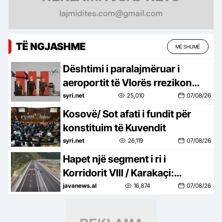
TË NGJASHME
MË SHUMË
Dështimi i paralajmëruar i
aeroportit të Vlorës rrezikon
qindra milionë euro në arbitrazh
syri.net
25,010
07/08/26
Kosovë/ Sot afati i fundit për
konstituim të Kuvendit
syri.net
26,119
07/08/26
Hapet një segment i ri i
Korridorit VIII / Karakaçi:
Përmirësohet qarkullimi dhe
javanews.al
16,874
07/08/26
siguria rrugore