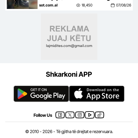
Kolumbia e Italia 2 persona të
sot.com.al
18,450
07/08/26
kërkuar, mes tyre ‘kimisti’ i…
Shkarkoni APP
Follow Us
© 2010 - 2026 - Të gjitha të drejtat e rezervuara.