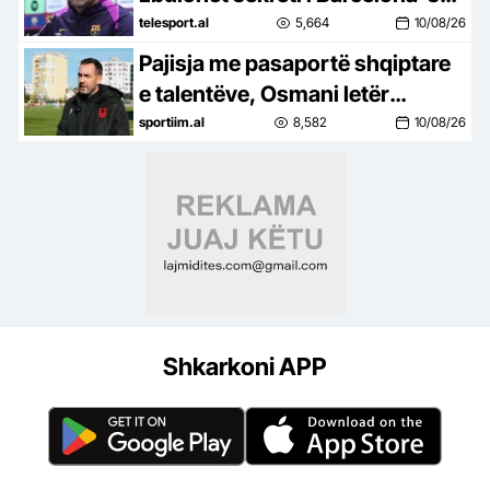
në merkato
telesport.al
5,664
10/08/26
Pajisja me pasaportë shqiptare
e talentëve, Osmani letër
Presidentit Begaj
sportiim.al
8,582
10/08/26
Shkarkoni APP