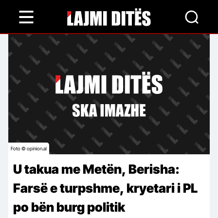
Skip
to
main
content
Foto © opinion.al
U takua me Metën, Berisha:
Farsë e turpshme, kryetari i PL
po bën burg politik