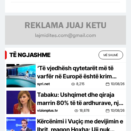
TË NGJASHME
MË SHUMË
‘Të vjedhësh qytetarët më të
varfër në Europë është krim
shtetëror’, Xhixho: Paratë
syri.net
8,215
10/08/26
shkuan për korrupsion,
Tabaku: Ushqimet dhe qiraja
emergjencat u lanë në mjerim
marrin 80% të të ardhurave, një
apartament kushton 20 vite të
vizionplus.tv
18,878
10/08/26
ardhura
Kërcënimi i Vuçiç me devijimin e
Ibrit, reagon Hoxha: Uji nuk