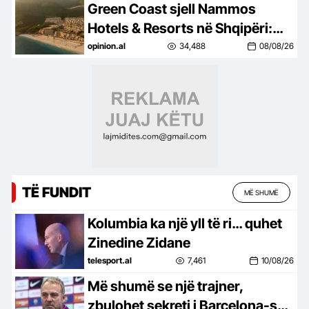
Green Coast sjell Nammos
Hotels & Resorts në Shqipëri:
Destinacion i ri lifestyle
opinion.al
34,488
08/08/26
TË FUNDIT
MË SHUMË
Kolumbia ka një yll të ri… quhet
Zinedine Zidane
telesport.al
7,461
10/08/26
Më shumë se një trajner,
zbulohet sekreti i Barcelona-s