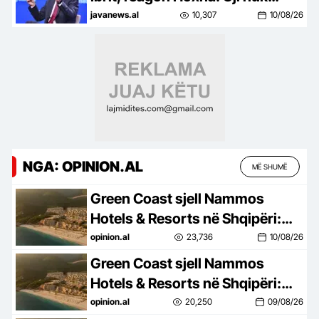
mund të përdoret si mjet
javanews.al
10,307
10/08/26
presioni dhe ndëshkimi
NGA: OPINION.AL
MË SHUMË
Green Coast sjell Nammos
Hotels & Resorts në Shqipëri:
Destinacion i ri lifestyle
opinion.al
23,736
10/08/26
Green Coast sjell Nammos
Hotels & Resorts në Shqipëri:
Destinacion i ri lifestyle
opinion.al
20,250
09/08/26