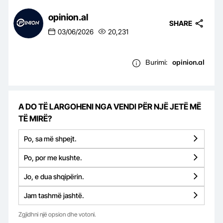
opinion.al
SHARE
03/06/2026
20,231
Burimi:
opinion.al
A DO TË LARGOHENI NGA VENDI PËR NJË JETË MË
TË MIRË?
Po, sa më shpejt.
Po, por me kushte.
Jo, e dua shqipërin.
Jam tashmë jashtë.
Zgjidhni një opsion dhe votoni.