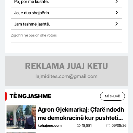
Po, por me kushte.
Jo, e dua shqipërin.
Jam tashmë jashtë.
Zgjidhni një opsion dhe votoni.
TË NGJASHME
MË SHUMË
Agron Gjekmarkaj: Çfarë ndodh
me demokracinë kur pushteti
përpiqet t’i mbyllë gojën
kohajone.com
18,881
09/08/26