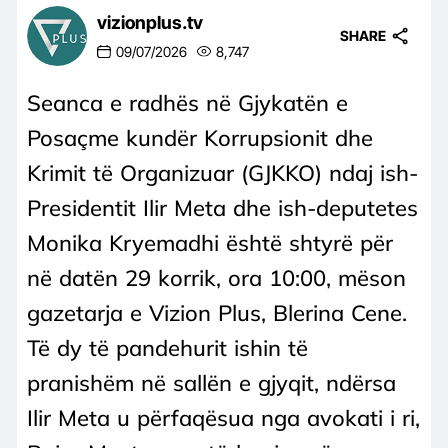
vizionplus.tv
SHARE
09/07/2026
8,747
Seanca e radhës në Gjykatën e
Posaçme kundër Korrupsionit dhe
Krimit të Organizuar (GJKKO) ndaj ish-
Presidentit Ilir Meta dhe ish-deputetes
Monika Kryemadhi është shtyrë për
në datën 29 korrik, ora 10:00, mëson
gazetarja e Vizion Plus, Blerina Cene.
Të dy të pandehurit ishin të
pranishëm në sallën e gjyqit, ndërsa
Ilir Meta u përfaqësua nga avokati i ri,