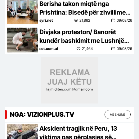
medias?
Berisha takon miqtë nga
Prishtina: Bisedë për zhvillimet
politike në Shqipëri dhe Kosovë
syri.net
21,862
09/08/26
Divjaka proteston/ Banorët
kundër bashkimit me Lushnjën,
djegin teserat e PS: Mos na
sot.com.al
21,464
09/08/26
prekni identitetin!
NGA: VIZIONPLUS.TV
MË SHUMË
Aksident tragjik në Peru, 13
viktima pas përplasjes së