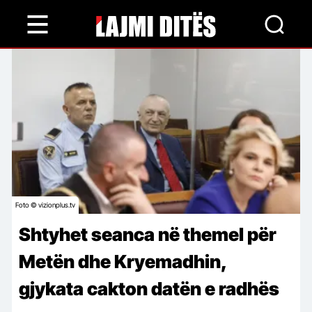
Skip
to
main
content
Foto © vizionplus.tv
Shtyhet seanca në themel për
Metën dhe Kryemadhin,
gjykata cakton datën e radhës