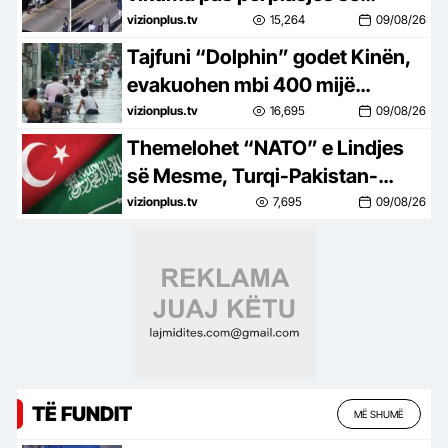
furgonit me një kamion, mes
vizionplus.tv
15,264
09/08/26
viktimave ka edhe fëmijë
Tajfuni “Dolphin” godet Kinën,
evakuohen mbi 400 mijë
persona, anulohen 1,300
vizionplus.tv
16,695
09/08/26
fluturime
Themelohet “NATO” e Lindjes
së Mesme, Turqi-Pakistan-
Arabia Saudite, marrëveshje për
vizionplus.tv
7,695
09/08/26
mbrojtjen në rast agresioni
TË FUNDIT
MË SHUMË