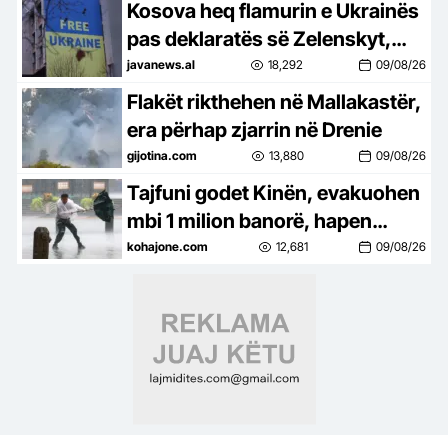
Kosova heq flamurin e Ukrainës
pas deklaratës së Zelenskyt,
reagon edhe Shqipëria: Heqja e
javanews.al
18,292
09/08/26
paraleleve, e gabuar!
Flakët rikthehen në Mallakastër,
era përhap zjarrin në Drenie
gijotina.com
13,880
09/08/26
Tajfuni godet Kinën, evakuohen
mbi 1 milion banorë, hapen
1,000 strehimore emergjente,
kohajone.com
12,681
09/08/26
anulohen 1,400 fluturime