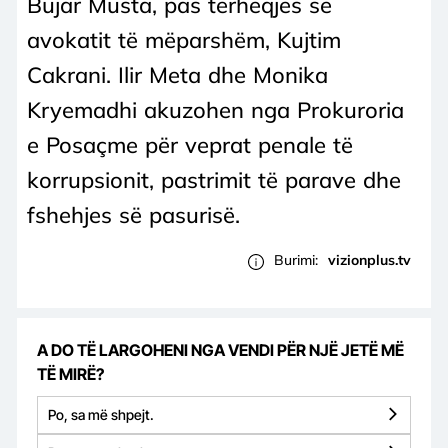
Bujar Musta, pas tërheqjes së
avokatit të mëparshëm, Kujtim
Cakrani. Ilir Meta dhe Monika
Kryemadhi akuzohen nga Prokuroria
e Posaçme për veprat penale të
korrupsionit, pastrimit të parave dhe
fshehjes së pasurisë.
Burimi:
vizionplus.tv
A DO TË LARGOHENI NGA VENDI PËR NJË JETË MË
TË MIRË?
Po, sa më shpejt.