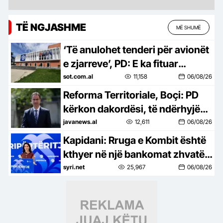
TË NGJASHME
MË SHUMË
‘Të anulohet tenderi për avionët
e zjarreve’, PD: E ka fituar
kompania e përfshirë në
sot.com.al
11,158
06/08/26
skandale korrupsioni në Spanjë
Reforma Territoriale, Boçi: PD
kërkon dakordësi, të ndërhyjë
edhe faktori ndërkombëtar
javanews.al
12,611
06/08/26
Kapidani: Rruga e Kombit është
kthyer në një bankomat zhvatës
të shqiptarëve. Të nisin
syri.net
25,967
06/08/26
menjëherë hetimet