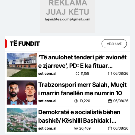
TË FUNDIT
MË SHUMË
‘Të anulohet tenderi për avionët
e zjarreve’, PD: E ka fituar
kompania e përfshirë në
sot.com.al
11,158
06/08/26
skandale korrupsioni në Spanjë
Trabzonspori merr Salah, Muçit
i marrin fanellën me numrin 10
sot.com.al
19,220
06/08/26
Demokratë e socialistë bëhen
bashkë/ Këshilli Bashkiak i
Këlcyrës, refuzon unanimisht
sot.com.al
20,469
06/08/26