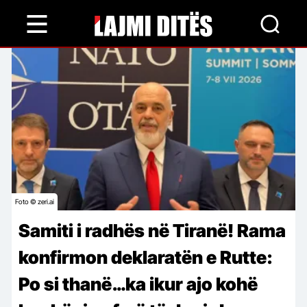
Skip
to
main
content
Foto © zeri.ai
Samiti i radhës në Tiranë! Rama
konfirmon deklaratën e Rutte:
Po si thanë…ka ikur ajo kohë