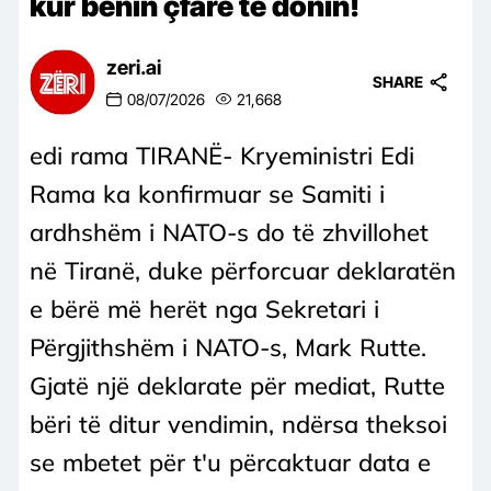
kur bënin çfarë të donin!
zeri.ai
SHARE
08/07/2026
21,668
edi rama TIRANË- Kryeministri Edi
Rama ka konfirmuar se Samiti i
ardhshëm i NATO-s do të zhvillohet
në Tiranë, duke përforcuar deklaratën
e bërë më herët nga Sekretari i
Përgjithshëm i NATO-s, Mark Rutte.
Gjatë një deklarate për mediat, Rutte
bëri të ditur vendimin, ndërsa theksoi
se mbetet për t'u përcaktuar data e