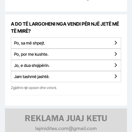
A DO TË LARGOHENI NGA VENDI PËR NJË JETË MË
TË MIRË?
Po, sa më shpejt.
Po, por me kushte.
Jo, e dua shqipërin.
Jam tashmë jashtë.
Zgjidhni një opsion dhe votoni.