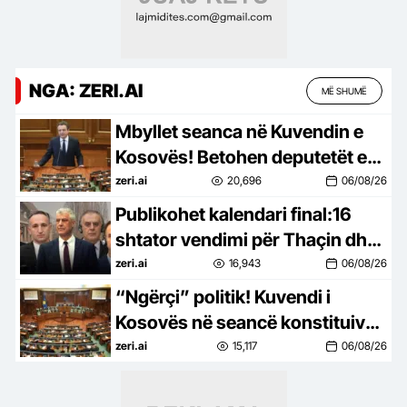
NGA: ZERI.AI
MË SHUMË
Mbyllet seanca në Kuvendin e
Kosovës! Betohen deputetët e
rinj, Kurti s’ka emër për
zeri.ai
20,696
06/08/26
kryeparlamentarin: Duam kohë
Publikohet kalendari final:16
shtator vendimi për Thaçin dhe
4 akuzuarit për pengim të
zeri.ai
16,943
06/08/26
drejtësisë
“Ngërçi” politik! Kuvendi i
Kosovës në seancë konstituive:
Formohet komisioni për
zeri.ai
15,117
06/08/26
verifikimin e mandateve