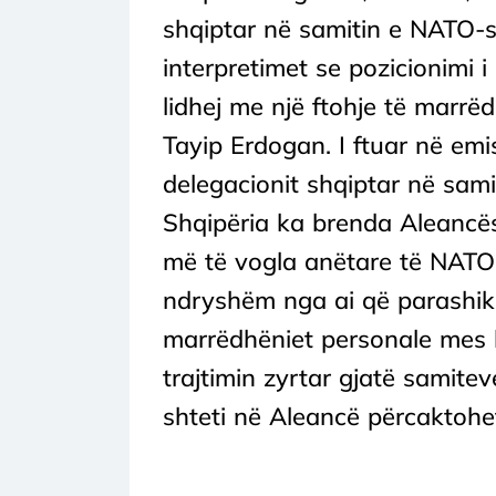
shqiptar në samitin e NATO-
interpretimet se pozicionimi i
lidhej me një ftohje të marrë
Tayip Erdogan. I ftuar në emis
delegacionit shqiptar në sam
Shqipëria ka brenda Aleancës.
më të vogla anëtare të NATO-s
ndryshëm nga ai që parashikon
marrëdhëniet personale mes l
trajtimin zyrtar gjatë samitev
shteti në Aleancë përcaktohe