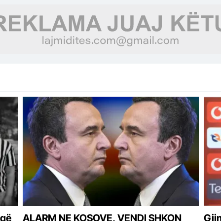
 që
ALARM NE KOSOVE, VENDI SHKON
Gjim