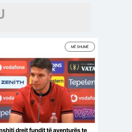
MË SHUMË
shiti drejt fundit të aventurës te