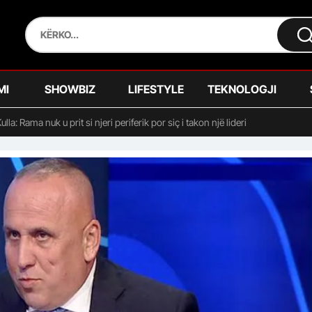
MI
SHOWBIZ
LIFESTYLE
TEKNOLOGJI
ulla: Rama nuk u prit si njeri periferik por siç i takon një lideri