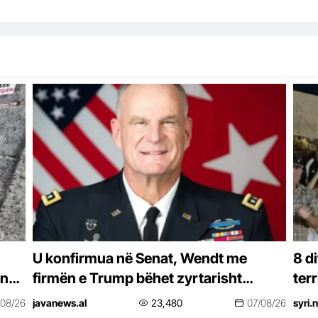
U konfirmua në Senat, Wendt me
8 d
inë-
firmën e Trump bëhet zyrtarisht
terr
et
ambasador në Shqipëri
bash
/08/26
javanews.al
23,480
07/08/26
syri.