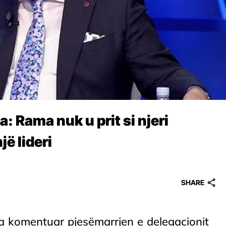
a: Rama nuk u prit si njeri
jë lideri
SHARE
a, ka komentuar pjesëmarrjen e delegacionit