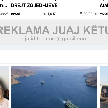
 në
DREJT ZGJEDHJEVE
Ata
kon
/08/26
ntv.al
4,647
08/08/26
ntv.al