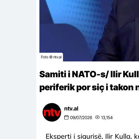
Foto © ntv.al
Samiti i NATO-s/ Ilir Kull
periferik por siç i takon n
ntv.al
09/07/2026
13,154
Eksperti i sigurisë, Ilir Kull