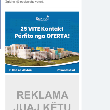
Zgjidhni një opsion dhe votoni.