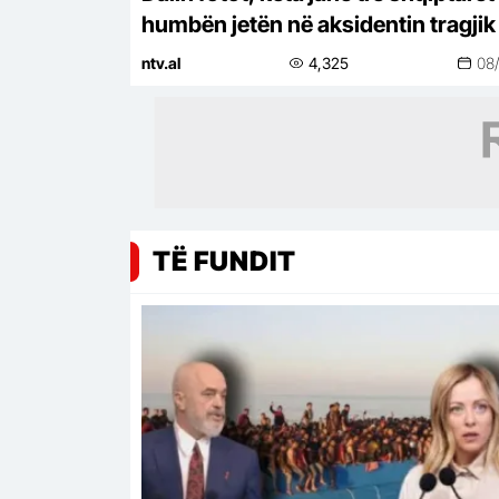
humbën jetën në aksidentin tragjik
Gjermani
ntv.al
4,325
08
TË FUNDIT