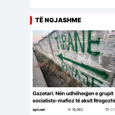
TË NGJASHME
Gazetari: Nën udhëheqjen e grupit
socialisto-mafioz të aksit Rrogozh
Peqin-Elbasan, Kavaja po pushtoh
syri.net
19,063
07