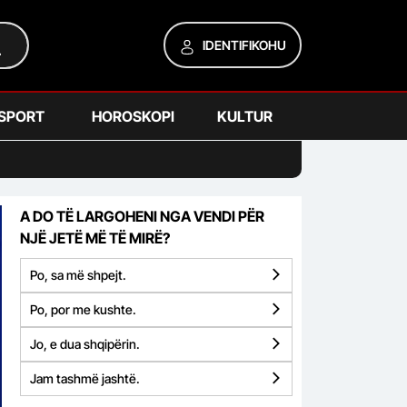
IDENTIFIKOHU
SPORT
HOROSKOPI
KULTUR
A DO TË LARGOHENI NGA VENDI PËR
NJË JETË MË TË MIRË?
Po, sa më shpejt.
Po, por me kushte.
Jo, e dua shqipërin.
Jam tashmë jashtë.