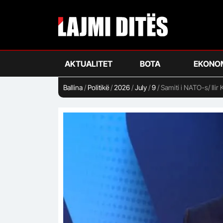
Skip
to
main
content
AKTUALITET
BOTA
EKONO
Ballina
/
Politikë
/
2026
/
July
/
9
/
Samiti i NATO-s/ Ilir K