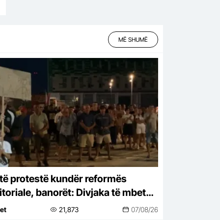
MË SHUMË
itë protestë kundër reformës
itoriale, banorët: Divjaka të mbetet
ki, nisin peticionin
net
21,873
07/08/26