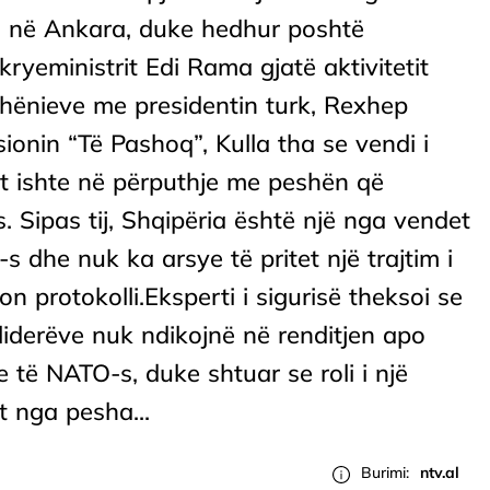
s në Ankara, duke hedhur poshtë
 kryeministrit Edi Rama gjatë aktivitetit
dhënieve me presidentin turk, Rexhep
ionin “Të Pashoq”, Kulla tha se vendi i
it ishte në përputhje me peshën që
 Sipas tij, Shqipëria është një nga vendet
 dhe nuk ka arsye të pritet një trajtim i
 protokolli.Eksperti i sigurisë theksoi se
iderëve nuk ndikojnë në renditjen apo
e të NATO-s, duke shtuar se roli i një
t nga pesha...
Burimi:
ntv.al