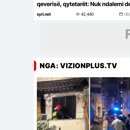
qeverisë, qytetarët: Nuk ndalemi de
në largimin e Ramës
syri.net
42,440
06
NGA: VIZIONPLUS.TV