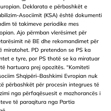
uropian. Deklarata e përbashkët e
tabilizim-Asociimit (KSA) është dokumenti
ndim të takimeve periodike mes
opian. Ajo përmban vlerësimet për
nëtarësimit në BE dhe rekomandimet për
 të miratohet. PD pretendon se PS ka
tet e tyre, por PS thotë se ka miratuar
ë hartuara prej opozitës. “Komiteti
sociim Shqipëri–Bashkimi Evropian nuk
ë të përbashkët për procesin integrues të
fuzimi nga përfaqësuesit e mazhorancës i
ve të paraqitura nga Partia
ë...