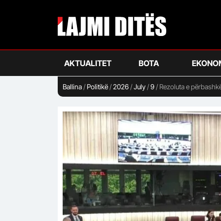
Skip
to
main
content
AKTUALITET
BOTA
EKONO
Ballina
/
Politikë
/
2026
/
July
/
9
/
Rezoluta e përbashkë