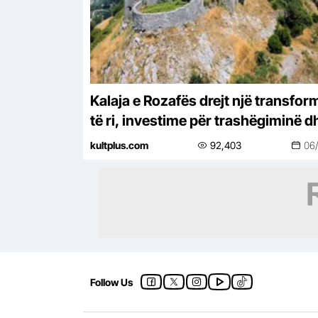
Kalaja e Rozafës drejt një transfor
të ri, investime për trashëgiminë d
turizmin
kultplus.com
92,403
06
Follow Us