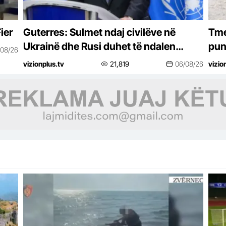
ier
Guterres: Sulmet ndaj civilëve në
Tme
Ukrainë dhe Rusi duhet të ndalen
puno
/08/26
menjëherë
një
vizionplus.tv
21,819
06/08/26
vizio
se p