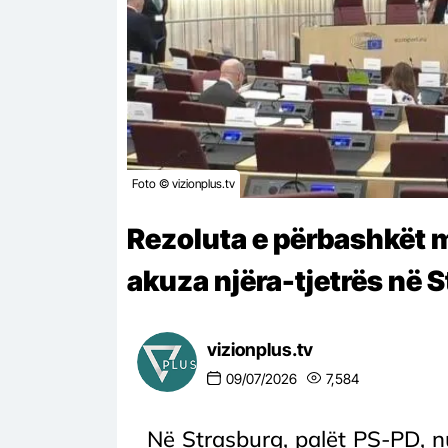
Foto © vizionplus.tv
Rezoluta e përbashkët 
akuza njëra-tjetrës në 
vizionplus.tv
09/07/2026
7,584
Në Strasburg, palët PS-PD, n