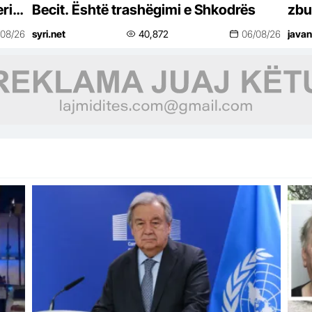
ri
Becit. Është trashëgimi e Shkodrës
zbu
ulj
/08/26
syri.net
40,872
06/08/26
javan