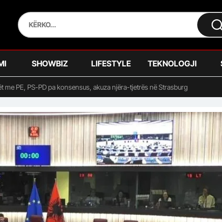
MI
SHOWBIZ
LIFESTYLE
TEKNOLOGJI
t me PE, PS-PD pa konsensus, akuza njëra-tjetrës në Strasburg