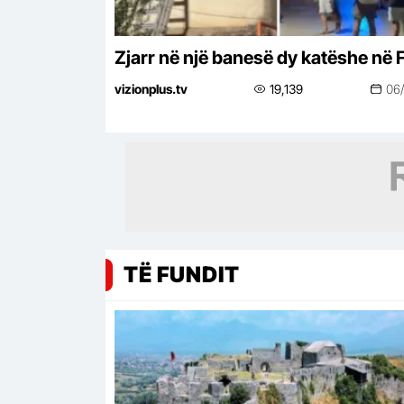
Zjarr në një banesë dy katëshe në F
vizionplus.tv
19,139
06
TË FUNDIT