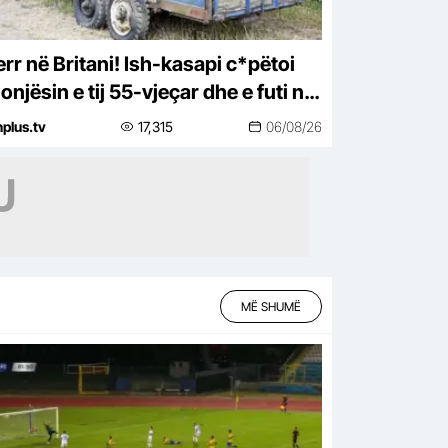
rr në Britani! Ish-kasapi c*pëtoi
njësin e tij 55-vjeçar dhe e futi në
 fuçi me çimento sepse mendonte
nplus.tv
17,315
06/08/26
o i vidhte
MË SHUMË