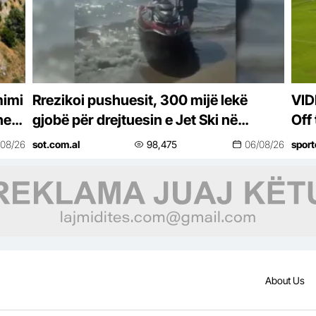
mimi
Rrezikoi pushuesit, 300 mijë lekë
VID
he
gjobë për drejtuesin e Jet Ski në
Off
Zvërnec
një
/08/26
sot.com.al
98,475
06/08/26
spor
About Us