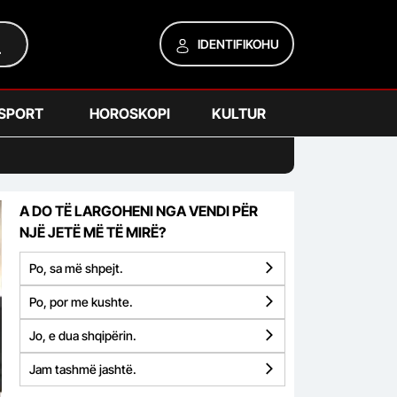
IDENTIFIKOHU
SPORT
HOROSKOPI
KULTUR
A DO TË LARGOHENI NGA VENDI PËR
NJË JETË MË TË MIRË?
Po, sa më shpejt.
Po, por me kushte.
Jo, e dua shqipërin.
Jam tashmë jashtë.