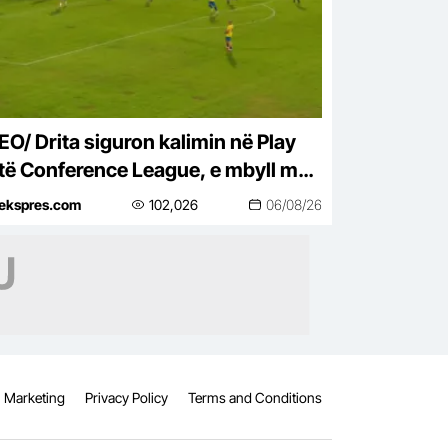
EO/ Drita siguron kalimin në Play
 të Conference League, e mbyll me
 ndeshje takimin kundër Tre Fiorit
tekspres.com
102,026
06/08/26
Marketing
Privacy Policy
Terms and Conditions