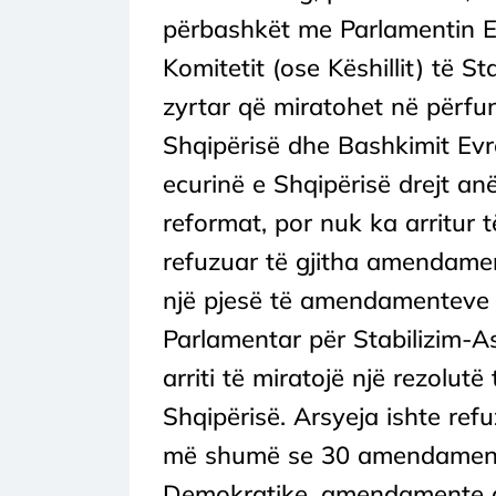
përbashkët me Parlamentin E
Komitetit (ose Këshillit) të S
zyrtar që miratohet në përfu
Shqipërisë dhe Bashkimit Evr
ecurinë e Shqipërisë drejt a
reformat, por nuk ka arritur
refuzuar të gjitha amendamen
një pjesë të amendamenteve t
Parlamentar për Stabilizim-A
arriti të miratojë një rezolut
Shqipërisë. Arsyeja ishte re
më shumë se 30 amendamente
Demokratike, amendamente q