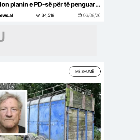
lon planin e PD-së për të penguar
en e numrit të bashkive
ews.al
34,518
06/08/26
MË SHUMË